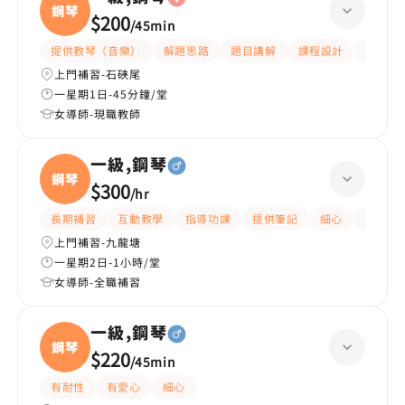
鋼琴
$200
/
45min
提供教琴（音樂）
解題思路
題目講解
課程設計
互動教
上門補習-石硤尾
一星期1日-45分鐘/堂
女導師-現職教師
一級,鋼琴
鋼琴
$300
/
hr
長期補習
互動教學
指導功課
提供筆記
細心
有愛心
上門補習-九龍塘
一星期2日-1小時/堂
女導師-全職補習
一級,鋼琴
鋼琴
$220
/
45min
有耐性
有愛心
細心