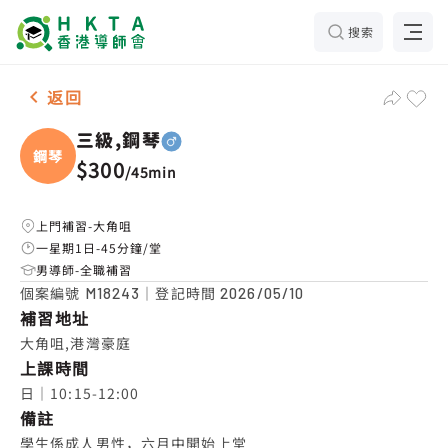
搜索
男-1名 三級,鋼琴，大角咀 補習推介
返回
三級,鋼琴
鋼琴
$300
/
45min
上門補習-大角咀
一星期1日-45分鐘/堂
男導師-全職補習
個案編號
｜登記時間
M18243
2026/05/10
補習地址
大角咀,港灣豪庭
上課時間
日｜10:15-12:00
備註
學生係成人男性，六月中開始上堂