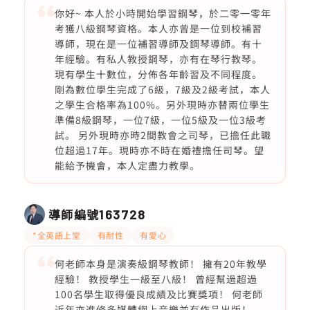
你好~ 本人於小時開始學習鋼琴，於二零一零年
考獲八級鋼琴資格。本人亦曾是一位到校補習
導師，現在是一位補習導師及鋼琴導師。有十
年經驗。有私人教授鋼琴，亦有在琴行教琴。
現有學生十數位，分佈各年齡習及不同程度。
剛為數位學生完成了6級，7級及2級考試，本人
之學生合格率為100%。另外現時亦替兩位學生
準備8級鋼琴，一位7級，一位5級及一位3級考
試。 另外現時亦時2間教會之司琴，已擔任此職
位超過17年。現時亦不時在婚禮擔任司琴。望
能給予機會，本人定盡力教學。
導師編號
163728
*全英語上堂
有耐性
有愛心
何老師本身是演奏級鋼琴教師！ 擁有20年教學
經驗！ 教授學生一級至八級！ 曾經幫過超過
100名學生取得優良成績及比賽獎項！ 何老師
近年亦進修多媒體網上音樂並有作品出版！