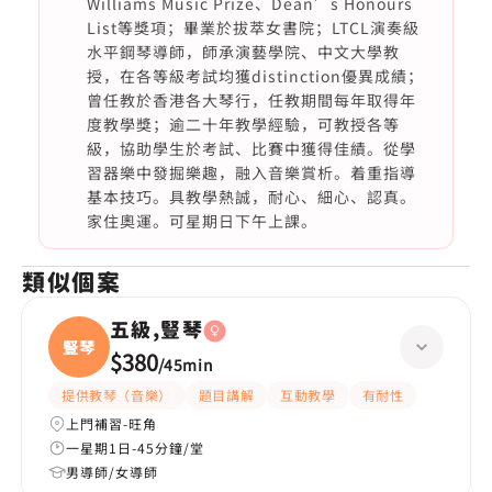
Williams Music Prize、Dean’s Honours
List等獎項；畢業於拔萃女書院；LTCL演奏級
水平鋼琴導師，師承演藝學院、中文大學教
授，在各等級考試均獲distinction優異成績；
曾任教於香港各大琴行，任教期間每年取得年
度教學獎；逾二十年教學經驗，可教授各等
級，協助學生於考試、比賽中獲得佳績。從學
習器樂中發掘樂趣，融入音樂賞析。着重指導
基本技巧。具教學熱誠，耐心、細心、認真。
家住奧運。可星期日下午上課。
類似個案
五級,豎琴
豎琴
$380
/
45min
提供教琴（音樂）
題目講解
互動教學
有耐性
上門補習-旺角
一星期1日-45分鐘/堂
男導師/女導師