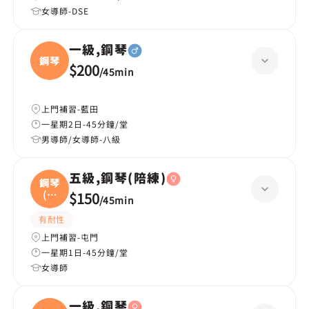
女導師-DSE
一級,鋼琴
鋼琴
$200
/
45min
上門補習-藍田
一星期2日-45分鐘/堂
男導師/女導師-八級
五級,鋼琴(陪練)
鋼琴
(陪
$150
/
45min
練
有耐性
上門補習-屯門
一星期1日-45分鐘/堂
女導師
一級,鋼琴