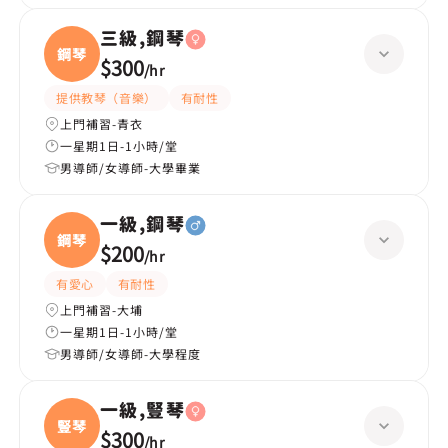
三級,鋼琴
鋼琴
$300
/
hr
提供教琴（音樂）
有耐性
上門補習-青衣
一星期1日-1小時/堂
男導師/女導師-大學畢業
一級,鋼琴
鋼琴
$200
/
hr
有愛心
有耐性
上門補習-大埔
一星期1日-1小時/堂
男導師/女導師-大學程度
一級,豎琴
豎琴
$300
/
hr