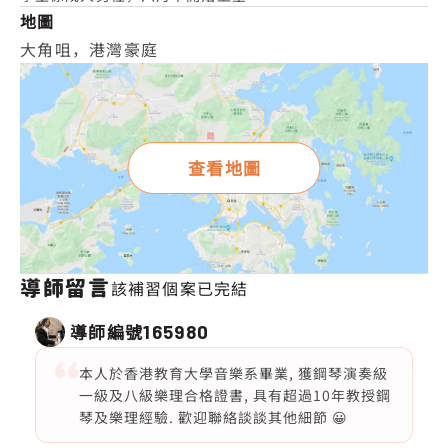
地圖
大角咀，港灣豪庭
查看地圖
導師留言
該補習個案已完結
導師編號
165980
本人於香港教育大學音樂系畢業, 獲鋼琴演奏級
一級及八級樂理合格證書, 具有超過10年教授鋼
琴及樂理經驗. 歡迎聯絡談談其他細節 😀