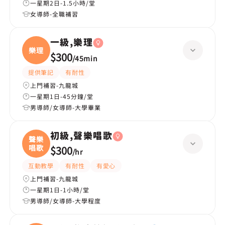
一星期2日-1.5小時/堂
女導師-全職補習
一級,樂理
樂理
$300
/
45min
提供筆記
有耐性
上門補習-九龍城
一星期1日-45分鐘/堂
男導師/女導師-大學畢業
初級,聲樂唱歌
聲樂
唱歌
$300
/
hr
互動教學
有耐性
有愛心
上門補習-九龍城
一星期1日-1小時/堂
男導師/女導師-大學程度