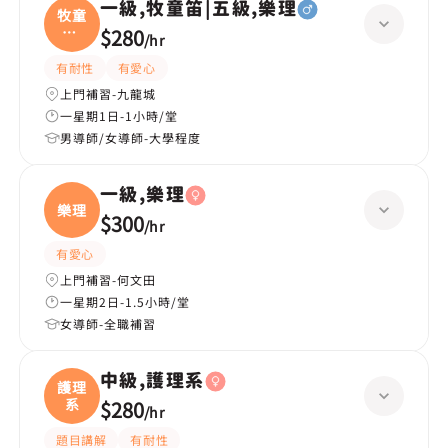
一級,牧童笛|五級,樂理
牧童
笛|
$280
/
hr
五
有耐性
有愛心
上門補習-九龍城
一星期1日-1小時/堂
男導師/女導師-大學程度
一級,樂理
樂理
$300
/
hr
有愛心
上門補習-何文田
一星期2日-1.5小時/堂
女導師-全職補習
中級,護理系
護理
系
$280
/
hr
題目講解
有耐性