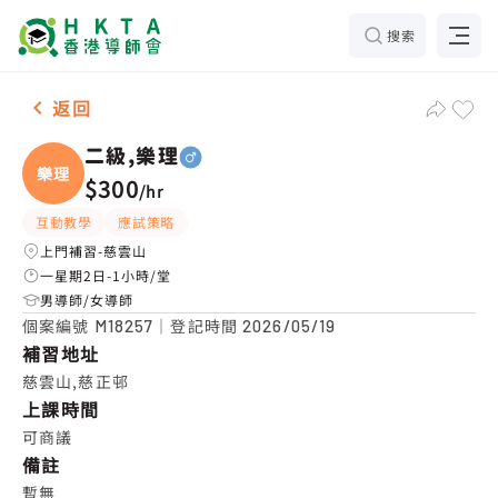
搜索
男-1名 二級,樂理，慈雲山 補習推介
返回
二級,樂理
樂理
$300
/
hr
互動教學
應試策略
上門補習-慈雲山
一星期2日-1小時/堂
男導師/女導師
個案編號
｜登記時間
M18257
2026/05/19
補習地址
慈雲山,慈正邨
上課時間
可商議
備註
暫無