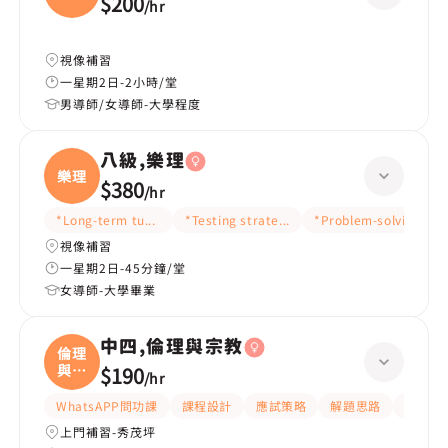
$200
/
hr
視像補習
一星期2日-2小時/堂
男導師/女導師-大學程度
八級,樂理
樂理
$380
/
hr
*Long-term tutoring
*Testing strategy
*Problem-solving ide
視像補習
一星期2日-45分鐘/堂
女導師-大學畢業
中四,倫理與宗教
倫理
與宗
$190
/
hr
教
WhatsAPP問功課
課程設計
應試策略
解題思路
題目講
上門補習-秀茂坪