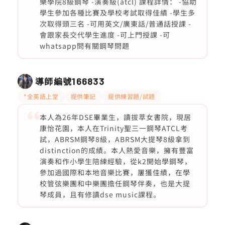
樂學院8級鋼琴 -演奏級(atcl) 課程詳情： -協助
學生參加各種比賽及學校考試取得佳績 -學生多
次取得頭三名 -可用英文/廣東話/普通話授課 -
會跟家長交代學生進度 -可上門授課 -可
whatsapp問有關鋼琴問題
導師編號
166833
*全英語上堂
提供筆記
提供練習題/試題
本人為26年DSE畢業生，讀拔萃女書院，現居
康怡花園，本人在Trinity聖三一鋼琴ATCL考
試，ABRSM鋼琴8級，ABRSM大提琴8級拿到
distinction的成績。本人熱愛音樂，擁有豐富
演奏和作小學生陪練經驗，從k2開始學鋼琴，
參加過國際和本地音樂比賽，屢獲佳績，在學
校管弦樂團和中樂團擔任鋼琴伴奏，也是大提
琴成員，且有修讀dse music課程。