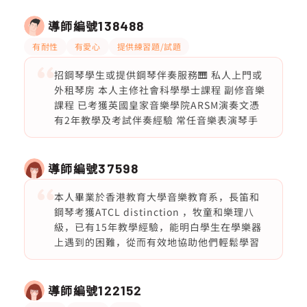
導師編號
138488
有耐性
有愛心
提供練習題/試題
招鋼琴學生或提供鋼琴伴奏服務🎹 私人上門或
外租琴房 本人主修社會科學學士課程 副修音樂
課程 已考獲英國皇家音樂學院ARSM演奏文憑
有2年教學及考試伴奏經驗 常任音樂表演琴手
導師編號
37598
本人畢業於香港教育大學音樂教育系，長笛和
鋼琴考獲ATCL distinction ，牧童和樂理八
級，已有15年教學經驗，能明白學生在學樂器
上遇到的困難，從而有效地協助他們輕鬆學習
導師編號
122152