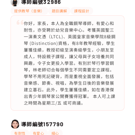
導師編號
32986
提供教琴（音樂）
題目講解
課程設計
你好，家長，本人為全職鋼琴導師，有愛心和
耐性，亦受聘於幼兒音樂中心。考獲英國聖三
一演奏文憑（LTCL)、英國皇家音樂學院8級鋼
琴 (Distinction)資格，有8年教琴經驗，學生
屢獲佳績，教授初級至演奏級學生，小朋友至
成人，特設親子課程，讓父母與子女培養共同
興趣，令子女更投入學習。有別於琴行學習鋼
琴，林老師切合每個學生不同需要定立課程。
學琴不用死記硬背，而是重視全面發展，包括
音樂感、節奏、視唱，為學生日後的音樂發展
建立基石。此外，學生屢獲佳績，如在香港傑
出青少年鋼琴家公開賽獲得冠軍。 本人可上課
之時間為星期三/五 或可商議。
導師編號
157790
有耐性
有愛心
細心