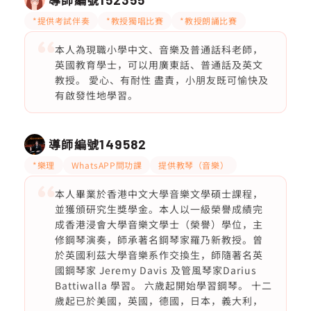
*提供考試伴奏
*教授獨唱比賽
*教授朗誦比賽
本人為現職小學中文、音樂及普通話科老師，
英國教育學士，可以用廣東話、普通話及英文
教授。 愛心、有耐性 盡責，小朋友既可愉快及
有啟發性地學習。
導師編號
149582
*樂理
WhatsAPP問功課
提供教琴（音樂）
本人畢業於香港中文大學音樂文學碩士課程，
並獲頒研究生獎學金。本人以一級榮譽成績完
成香港浸會大學音樂文學士（榮譽）學位，主
修鋼琴演奏，師承著名鋼琴家羅乃新教授。曾
於英國利茲大學音樂系作交換生，師隨著名英
國鋼琴家 Jeremy Davis 及管風琴家Darius
Battiwalla 學習。 六歲起開始學習鋼琴。 十二
歲起已於美國，英國，德國，日本，義大利，