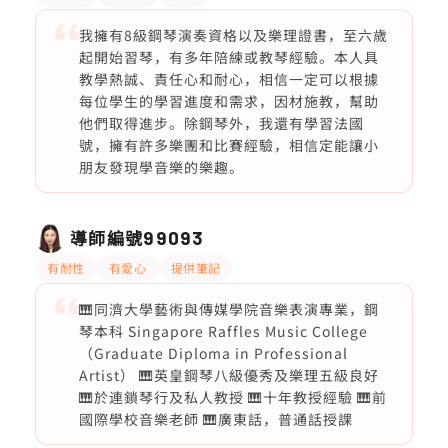
我擁有8級鋼琴演奏資格以及樂理證書，至六歲
起開始習琴，有多年陪練或教琴經驗。本人具
教學熱誠、責任心和耐心，相信一定可以根據
每位學生的學習進度和需求，因材施教，幫助
他們取得進步。除鋼琴外，我還有學習法國
號，擁有許多樂團和比賽經驗，相信定能讓小
朋友發現學音樂的樂趣。
導師編號
99093
有耐性
有愛心
提供筆記
🎹同濟大學藝術與傳媒學院音樂表演專業，鋼
琴本科 Singapore Raffles Music College
（Graduate Diploma in Professional
Artist） 🎹英皇鋼琴八級優秀及樂理五級良好
🎹於連鎖琴行及私人教授 🎹十年教授經驗 🎹前
國際學校音樂老師 🎹廣東話，普通話授課