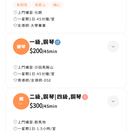
有耐性
有愛心
細心
上門補習-元朗
一星期1日-45分鐘/堂
女導師-大學畢業
一級,鋼琴
鋼琴
$200
/
45min
上門補習-沙田馬鞍山
一星期1日-45分鐘/堂
男導師/女導師-DSE
二級,鋼琴|四級,鋼琴
鋼
琴|
$300
/
45min
四級
上門補習-跑馬地
一星期1日-1.5小時/堂