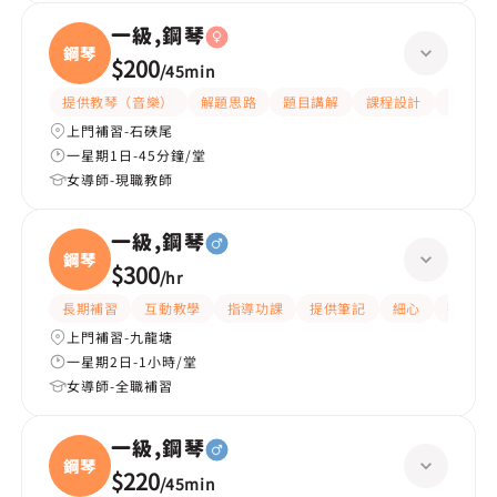
一級,鋼琴
鋼琴
$200
/
45min
提供教琴（音樂）
解題思路
題目講解
課程設計
互動教
上門補習-石硤尾
一星期1日-45分鐘/堂
女導師-現職教師
一級,鋼琴
鋼琴
$300
/
hr
長期補習
互動教學
指導功課
提供筆記
細心
有愛心
上門補習-九龍塘
一星期2日-1小時/堂
女導師-全職補習
一級,鋼琴
鋼琴
$220
/
45min