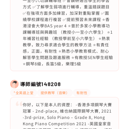
一至小六功課輔導班 ✅會鑽研適合學生的學習
方式 ✅了解學生弱項進行輔導，重溫錯誤題目
✅在強項方面多加練習，加深對重點掌握 ✅圍
繞學校課程進行複習 ✅提前預習未來課程 ⭐️香
港浸會大學BAS year 4 ⭐️曾於多家小學教導功
課輔導班與興趣班 （教授小一至小六學生） ⭐️1
年補習社經驗 （教授學前至小六學生） ⭐️熱衷
教學，致力尋求適合學生的教學方法 ⭐️有責任
感，正面，有耐性 ⭐️熟悉小學教育模式、耐心
解答學生問題及跟進服務 ⭐️有教授SEN學生經驗
⭐️鋼琴8級，長笛5級，樂理5級
導師編號
148208
*全英語上堂
提供教琴（音樂）
有耐性
你好，以下是本人的資歷： -香港多項鋼琴大賽
冠軍 - 2nd-place, 維也納國際鋼琴大賽, 2021
-3rd-prize, Solo Piano – Grade 8, Hong
Kong Piano Competition 2021 -英國皇家音