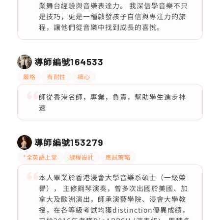
業舞台經驗與音樂表達力。 我深信學音樂不只
是技巧，更是一種啟發孩子自信與專注力的旅
程，讓他們從音樂中找到成長的喜悅。
導師編號
164533
嚴格
有耐性
細心
師從香港名師，專業，負責，幫助學生進步神
速
導師編號
153279
*全英語上堂
課程設計
應試策略
本人畢業於香港浸會大學音樂系碩士（一級榮
譽）， 主修鋼琴演奏，曾多次出國於美國、加
拿大及歐洲演出，師承演藝學院、浸會大學教
授，在各等級考試均獲distinction優異成績，