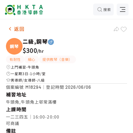
搜索
男-1名 二級,鋼琴，牛頭角 補習推介
返回
二級,鋼琴
鋼琴
$300
/
hr
有耐性
細心
提供教琴（音樂）
上門補習-牛頭角
一星期3日-1小時/堂
男導師/女導師-八級
個案編號
｜登記時間
M18294
2026/06/06
補習地址
牛頭角,牛頭角上邨常滿樓
上課時間
一二三四五｜16:00-20:00

可商議
備註