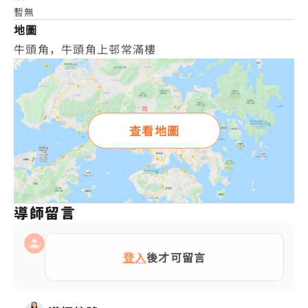
暫無
地圖
牛頭角，牛頭角上邨常滿樓
查看地圖
導師留言
登入
後才可留言