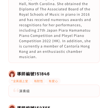
Hall, North Carolina. She obtained the
Diploma of The Associated Board of the
Royal Schools of Music in piano in 2016
and has received numerous awards and
recognitions for her performances,
including 27th Japan Piara Hamamatsu
Piano Competition and Pleyel Piano
Competition 2022 (HK). In addition, she
is currently a member of Cantoría Hong
Kong and an enthusiastic chamber
musician.
導師編號
151846
*全英語上堂
有耐性
有愛心
演奏級
導師編號
152355