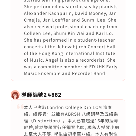
She performed masterclasses by pianists
Alexander Kashpurin, David Mooney, Jan
Čmejla, Jan Loeffler and Sunmi Lee. She
also received professional coaching from
Colleen Lee, Shum Kin Wai and Karl Lo.
She has performed in a student-teacher
concert at the Jehovahjireh Concert Hall
of the Hong Kong International Institute
of Music. Angel is also a recorderist. She
was a committee member of EDUHK Early
Music Ensemble and Recorder Band.
導師編號
24882
本人已考取London College Dip LCM 演奏
級，績優異；並擁有ABRSM 八級鋼琴及五級樂
理（Distinction）。本人已有超過16年的授琴
經驗,曾於樂韻琴行任鋼琴老師, 現私人授琴小朋
友至大人不等. 學生由初學至八級。本人有耐性