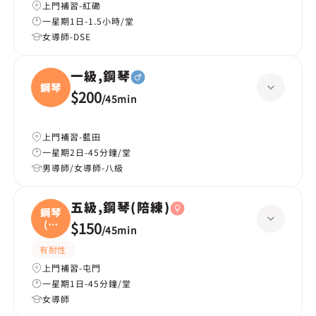
上門補習-紅磡
一星期1日-1.5小時/堂
女導師-DSE
一級,鋼琴
鋼琴
$200
/
45min
上門補習-藍田
一星期2日-45分鐘/堂
男導師/女導師-八級
五級,鋼琴(陪練)
鋼琴
(陪
$150
/
45min
練
有耐性
上門補習-屯門
一星期1日-45分鐘/堂
女導師