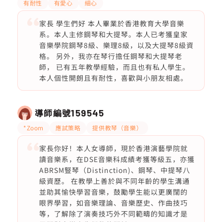
有耐性
有愛心
細心
家長 學生們好 本人畢業於香港教育大學音樂
系。本人主修鋼琴和大提琴。本人已考獲皇家
音樂學院鋼琴8級、樂理8級，以及大提琴8級資
格。 另外，我亦在琴行擔任鋼琴和大提琴老
師， 已有五年教學經驗，而且也有私人學生。
本人個性開朗且有耐性，喜歡與小朋友相處。
導師編號
159545
*Zoom
應試策略
提供教琴（音樂）
家長你好！本人女導師，現於香港演藝學院就
讀音樂系，在DSE音樂科成績考獲等級五，亦獲
ABRSM豎琴（Distinction)、鋼琴、中提琴八
級資歷。 在教學上善於與不同年齡的學生溝通
並助其愉快學習音樂，鼓勵學生能以更廣闊的
眼界學習，如音樂理論、音樂歷史、作曲技巧
等，了解除了演奏技巧外不同範疇的知識才是