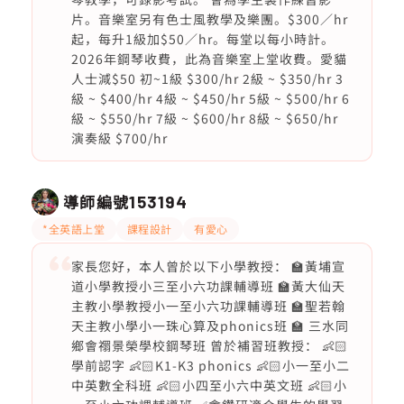
片。音樂室另有色士風教學及樂團。$300／hr
起，每升1級加$50／hr。每堂以每小時計。
2026年鋼琴收費，此為音樂室上堂收費。愛貓
人士減$50 初~1級 $300/hr 2級 ~ $350/hr 3
級 ~ $400/hr 4級 ~ $450/hr 5級 ~ $500/hr 6
級 ~ $550/hr 7級 ~ $600/hr 8級 ~ $650/hr
演奏級 $700/hr
導師編號
153194
*全英語上堂
課程設計
有愛心
家長您好，本人曾於以下小學教授： 🏫黃埔宣
道小學教授小三至小六功課輔導班 🏫黃大仙天
主教小學教授小一至小六功課輔導班 🏫聖若翰
天主教小學小一珠心算及phonics班 🏫 三水同
鄉會禤景榮學校鋼琴班 曾於補習班教授： 👶🏻
學前認字 👶🏻K1-K3 phonics 👶🏻小一至小二
中英數全科班 👶🏻小四至小六中英文班 👶🏻小