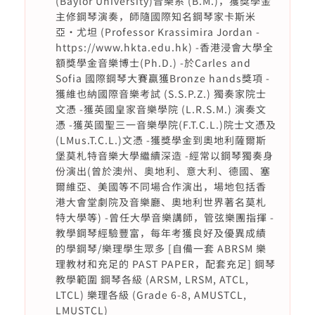
(Baylor University)音樂系 (B.M.)，獲獎學金
主修鋼琴演奏，師隨國際知名鋼琴家卡斯米
亞‧尤坦 (Professor Krassimira Jordan -
https://www.hkta.edu.hk) -香港浸會大學全
額獎學金音樂博士(Ph.D.) -於Carles and
Sofia 國際鋼琴大賽贏獲Bronze hands獎項 -
獲維也納國際音樂考試 (S.S.P.Z.) 獨奏家院士
文憑 -獲英國皇家音樂學院 (L.R.S.M.) 演奏文
憑 -獲英國聖三一音樂學院(F.T.C.L.)院士文憑及
(LMus.T.C.L.)文憑 -獲獎學金到奧地利薩爾斯
堡莫札特音樂大學繼續深造 -經常以鋼琴獨奏身
份演出(曾於澳州、奥地利、意大利、德國、塞
爾維亞、美國等不同場合作演出，場地包括香
港大會堂劇院及音樂廳、奧地利世界著名莫札
特大學等) -曾任大學音樂講師，管弦樂團指揮 -
教學鋼琴經驗豐富，每年考獲良好及優異成績
的學鋼琴/樂理學生眾多 [自備一套 ABRSM 樂
理教材和充足的 PAST PAPER，配套充足] 鋼琴
教學範圍 鋼琴各級 (ARSM, LRSM, ATCL,
LTCL) 樂理各級 (Grade 6-8, AMUSTCL,
LMUSTCL)