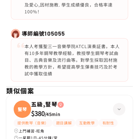
及愛心,因材施教. 學生成績優良，合格率達
100%！
導師編號
105055
本人考獲聖三一音樂學院ATCL演奏証書。本人
有10多年鋼琴教學經驗，教授學生鋼琴考試曲
目、古典音樂及流行曲等。對學生採取因材施
教的教學方針，希望提高學生彈奏技巧及於考
試中獲取佳績
類似個案
五級,豎琴
豎琴
$380
/
45min
提供教琴（音樂）
題目講解
互動教學
有耐性
上門補習-旺角
一星期1日-45分鐘/堂