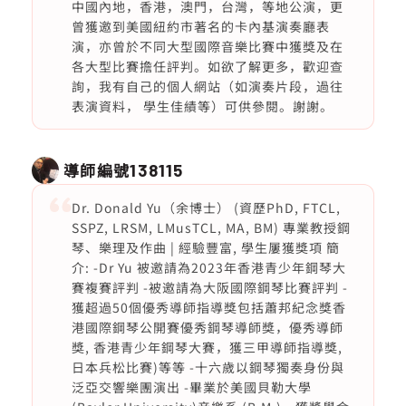
中國內地，香港，澳門，台灣，等地公演，更
曾獲邀到美國紐約市著名的卡內基演奏廳表
演，亦曾於不同大型國際音樂比賽中獲獎及在
各大型比賽擔任評判。如欲了解更多，歡迎查
詢，我有自己的個人網站（如演奏片段，過往
表演資料， 學生佳績等）可供參閱。謝謝。
導師編號
138115
Dr. Donald Yu（余博士） (資歷PhD, FTCL,
SSPZ, LRSM, LMusTCL, MA, BM) 專業教授鋼
琴、樂理及作曲 | 經驗豐富, 學生屢獲獎項 簡
介:​ -Dr Yu 被邀請為2023年香港青少年鋼琴大
賽複賽評判 -被邀請為大阪國際鋼琴比賽評判 -
獲超過50個優秀導師指導獎包括蕭邦紀念獎香
港國際鋼琴公開賽優秀鋼琴導師獎，優秀導師
獎, 香港青少年鋼琴大賽，獲三甲導師指導獎,
日本兵松比賽)等等 -十六歲以鋼琴獨奏身份與
泛亞交響樂團演出 -畢業於美國貝勒大學