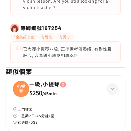
violin lesson. Are you still looking for a
violin teacher?
導師編號
167254
*全英語上堂
有耐性
有愛心
已考獲小提琴八級, 正準備考演奏級, 有耐性且
細心, 容易跟小朋友相處🙏🏻
類似個案
一級,小提琴
小提
琴
$250
/
45min
上門補習
一星期2日-45分鐘/堂
女導師-DSE