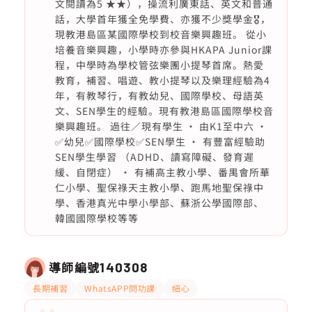
文閱讀為5 ★★），操流利廣東話、英文和普通
話，大學首年獲全免學費、亦獲不少獎學金🎖️，
現教港島區某國際學校到校音樂興趣班。 從小
培養音樂興趣，小學時亦參與HKAPA Junior課
程，中學時為學校管弦樂團小提琴首席。熱愛
教育，補習、唱遊、教小提琴以及樂理經驗為4
年，有教琴行，有教幼兒、國際學校、母語英
文、SEN學生的經驗。現有教港島區國際學校音
樂興趣班。 過往／現有學生 • 由K1至中六 •
✅⁠幼兒✅國際學校✅SEN學生 • ⁠有豐富經驗助
SEN學生學習 （ADHD、讀寫障礙、發育遲
緩、自閉症） • ⁠有補高主教小學、番禺會所華
仁小學、聖保祿天主教小學、跑馬地聖保祿中
學、香港真光中學小學部、蘇浙公學國際部、
韓國國際學校等等
導師編號
140308
長期補習
WhatsAPP問功課
細心