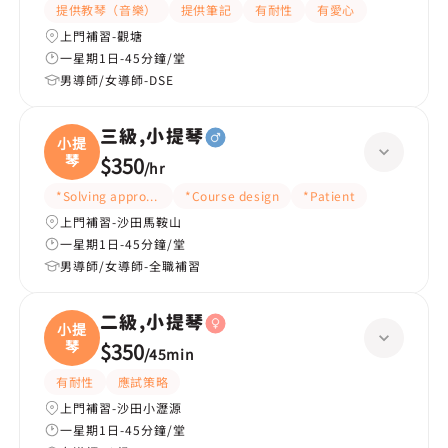
提供教琴（音樂）
提供筆記
有耐性
有愛心
上門補習-觀塘
一星期1日-45分鐘/堂
男導師/女導師-DSE
三級,小提琴
小提
琴
$350
/
hr
*Solving approach
*Course design
*Patient
上門補習-沙田馬鞍山
一星期1日-45分鐘/堂
男導師/女導師-全職補習
二級,小提琴
小提
琴
$350
/
45min
有耐性
應試策略
上門補習-沙田小瀝源
一星期1日-45分鐘/堂