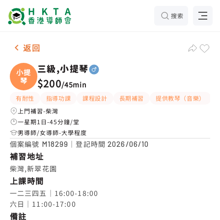
搜索
男-1名 三級,小提琴，柴灣 補習推介
返回
三級,小提琴
小提
琴
$200
/
45min
有耐性
指導功課
課程設計
長期補習
提供教琴（音樂）
上門補習-柴灣
一星期1日-45分鐘/堂
男導師/女導師-大學程度
個案編號
｜登記時間
M18299
2026/06/10
補習地址
柴灣,新翠花園
上課時間
一二三四五｜16:00-18:00

六日｜11:00-17:00
備註