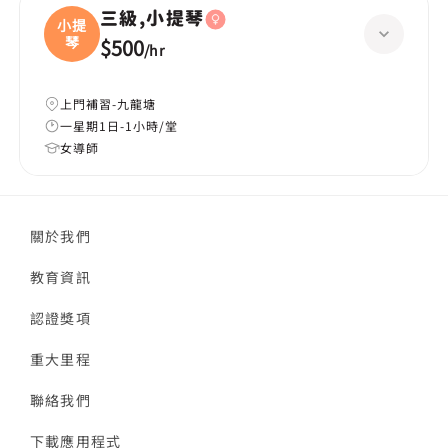
三級,小提琴
小提
琴
$500
/
hr
上門補習-九龍塘
一星期1日-1小時/堂
女導師
關於我們
教育資訊
認證獎項
重大里程
聯絡我們
下載應用程式