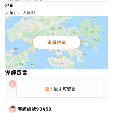
地圖
大角咀，大角咀
查看地圖
導師留言
登入
後才可留言
導師編號
90458