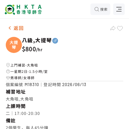
搜索
男-1名 八級,大提琴，大角咀 補習推介
返回
八級,大提琴
大提
琴
$800
/
hr
上門補習-大角咀
一星期2日-1.5小時/堂
男導師/女導師
個案編號
｜登記時間
M18310
2026/06/13
補習地址
大角咀,大角咀
上課時間
二｜17:00-20:30
備註
2個學生，每人45分鐘