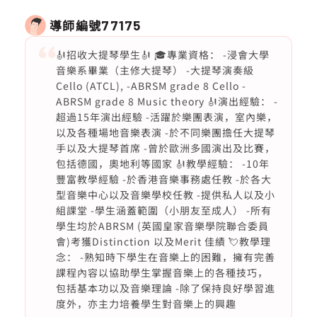
導師編號
77175
🎻招收大提琴學生🎻 🎓專業資格： -浸會大學
音樂系畢業（主修大提琴） -大提琴演奏級
Cello (ATCL), -ABRSM grade 8 Cello -
ABRSM grade 8 Music theory 🎻演出經驗： -
超過15年演出經驗 -活躍於樂團表演，室內樂，
以及各種場地音樂表演 -於不同樂團擔任大提琴
手以及大提琴首席 -曾於歐洲多國演出及比賽，
包括德國，奧地利等國家 🎻教學經驗： -10年
豐富教學經驗 -於香港音樂事務處任教 -於各大
型音樂中心以及音樂學校任教 -提供私人以及小
組課堂 -學生涵蓋範圍（小朋友至成人） -所有
學生均於ABRSM (英國皇家音樂學院聯合委員
會)考獲Distinction 以及Merit 佳績 💘教學理
念： -熟知時下學生在音樂上的困難，擁有完善
課程內容以協助學生掌握音樂上的各種技巧，
包括基本功以及音樂理論 -除了保持良好學習進
度外，亦主力培養學生對音樂上的興趣