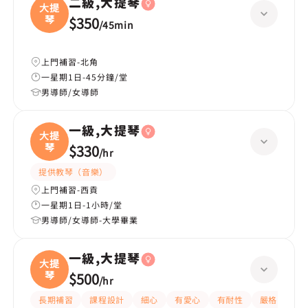
二級,大提琴
大提
琴
$350
/
45min
上門補習-北角
一星期1日-45分鐘/堂
男導師/女導師
一級,大提琴
大提
琴
$330
/
hr
提供教琴（音樂）
上門補習-西貢
一星期1日-1小時/堂
男導師/女導師-大學畢業
一級,大提琴
大提
琴
$500
/
hr
長期補習
課程設計
細心
有愛心
有耐性
嚴格