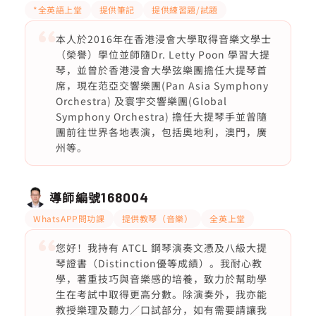
*全英語上堂
提供筆記
提供練習題/試題
本人於2016年在香港浸會大學取得音樂文學士
（榮譽）學位並師隨Dr. Letty Poon 學習大提
琴，並曾於香港浸會大學弦樂團擔任大提琴首
席，現在范亞交響樂團(Pan Asia Symphony
Orchestra) 及寰宇交響樂團(Global
Symphony Orchestra) 擔任大提琴手並曾隨
團前往世界各地表演，包括奧地利，澳門，廣
州等。
導師編號
168004
WhatsAPP問功課
提供教琴（音樂）
全英上堂
您好！我持有 ATCL 鋼琴演奏文憑及八級大提
琴證書（Distinction優等成績）。我耐心教
學，著重技巧與音樂感的培養，致力於幫助學
生在考試中取得更高分數。除演奏外，我亦能
教授樂理及聽力／口試部分，如有需要請讓我