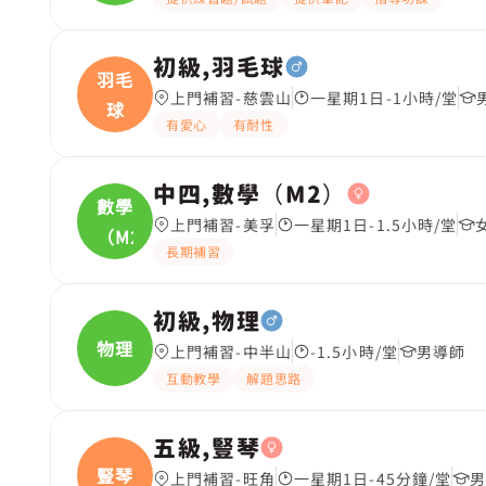
初級,羽毛球
羽毛
上門補習-慈雲山
一星期1日-1小時/堂
球
有愛心
有耐性
中四,數學（M2）
數學
上門補習-美孚
一星期1日-1.5小時/堂
（M2
長期補習
初級,物理
物理
上門補習-中半山
-1.5小時/堂
男導師
互動教學
解題思路
五級,豎琴
豎琴
上門補習-旺角
一星期1日-45分鐘/堂
男