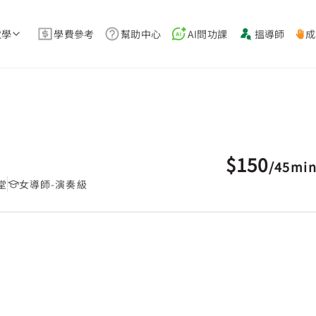
教學
學費參考
幫助中心
AI問功課
搵導師
成
$150
/
45mi
堂
女導師-演奏級