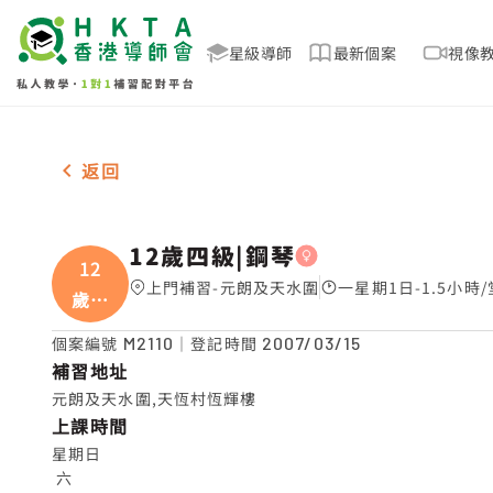
星級導師
最新個案
視像
女2名 12歲四級|鋼琴，元朗及天水圍 補習推介
返回
12歲四級|鋼琴
12
上門補習-元朗及天水圍
一星期1日-1.5小時/
歲四
級
個案編號
M2110
｜登記時間
2007/03/15
補習地址
元朗及天水圍,天恆村恆輝樓
上課時間
星期日

 六
