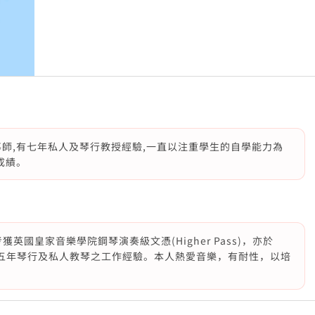
導師,有七年私人及琴行教授經驗,一直以注重學生的自學能力為
成績。
英國皇家音樂學院鋼琴演奏級文憑(Higher Pass)，亦於
on)。有五年琴行及私人教琴之工作經驗。本人熱愛音樂，有耐性，以培