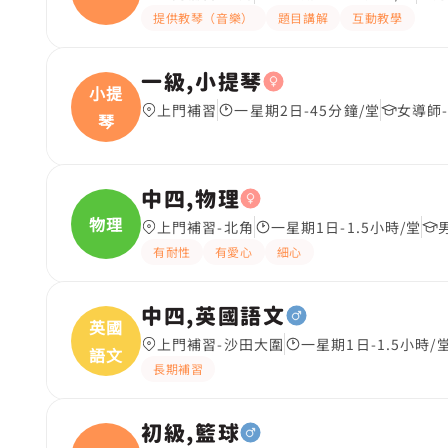
提供教琴（音樂）
題目講解
互動教學
一級,小提琴
小提
上門補習
一星期2日-45分鐘/堂
女導師-
琴
中四,物理
物理
上門補習-北角
一星期1日-1.5小時/堂
有耐性
有愛心
細心
中四,英國語文
英國
上門補習-沙田大圍
一星期1日-1.5小時/
語文
長期補習
初級,籃球