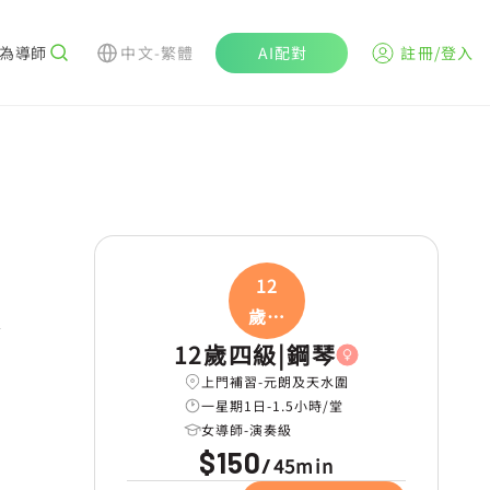
為導師
中文-繁體
AI配對
註冊/登入
n
12
歲四
級
12歲四級|鋼琴
上門補習-元朗及天水圍
一星期1日-1.5小時/堂
女導師-演奏級
$150
45min
/