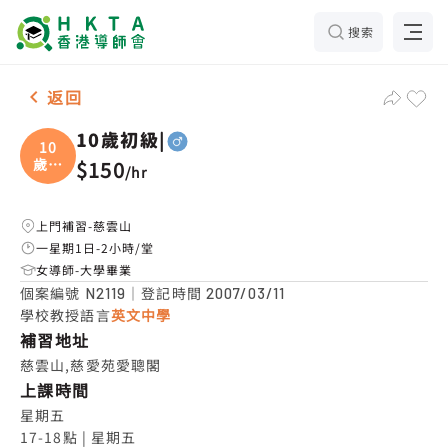
搜索
男2名 10歲初級|，慈雲山 補習推介
返回
10歲初級|
10
歲初
$150
/
hr
級
上門補習-慈雲山
一星期1日-2小時/堂
女導師-大學畢業
個案編號
｜登記時間
N2119
2007/03/11
學校教授語言
英文中學
補習地址
慈雲山,慈愛苑愛聰閣
上課時間
星期五

17-18點 | 星期五
