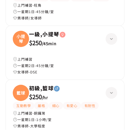
上門補習-旺角
一星期1日-45分鐘/堂
男導師/女導師
一級,小提琴
小提
琴
$250
/
45min
上門補習
一星期2日-45分鐘/堂
女導師-DSE
初級,籃球
籃球
$250
/
hr
互動教學
嚴格
細心
有愛心
有耐性
上門補習-銅鑼灣
一星期1日-1小時/堂
男導師-大學程度