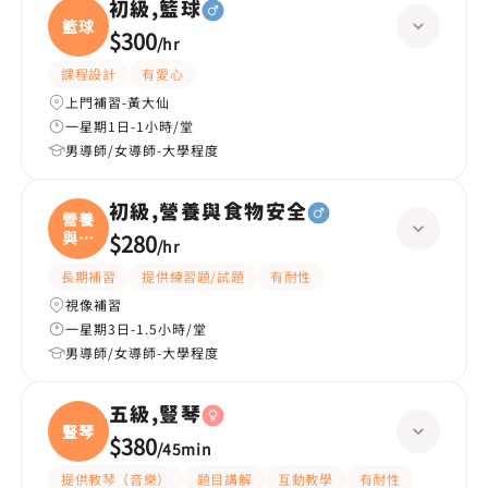
初級,籃球
籃球
$300
/
hr
課程設計
有愛心
上門補習-黃大仙
一星期1日-1小時/堂
男導師/女導師-大學程度
初級,營養與食物安全
營養
與食
$280
/
hr
物
長期補習
提供練習題/試題
有耐性
視像補習
一星期3日-1.5小時/堂
男導師/女導師-大學程度
五級,豎琴
豎琴
$380
/
45min
提供教琴（音樂）
題目講解
互動教學
有耐性