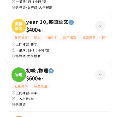
一星期1日-1小時/堂
男導師/女導師-大學程度
year 10,英國語文
英國
語文
$400
/
hr
長期補習
細心
有耐性
題目講解
解題思路
提供練習
上門補習-美孚
一星期2日-1.5小時/堂
男導師-大學程度
初級,物理
物理
$600
/
hr
互動教學
解題思路
上門補習-中半山
-1.5小時/堂
男導師