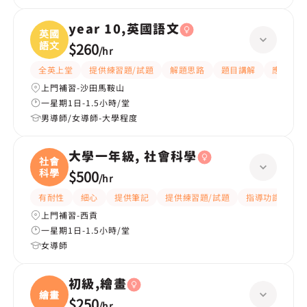
year 10,英國語文
英國
語文
$260
/
hr
全英上堂
提供練習題/試題
解題思路
題目講解
應試策略
上門補習-沙田馬鞍山
一星期1日-1.5小時/堂
男導師/女導師-大學程度
大學一年級, 社會科學
社會
科學
$500
/
hr
有耐性
細心
提供筆記
提供練習題/試題
指導功課
互
上門補習-西貢
一星期1日-1.5小時/堂
女導師
初級,繪畫
繪畫
$250
/
hr