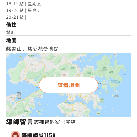
18-19點 | 星期五

19-20點 | 星期五

20-21點 |
備註
暫無
地圖
慈雲山，慈愛苑愛聰閣
查看地圖
導師留言
該補習個案已完結
導師編號
1158