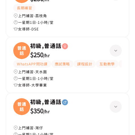
長期補習
上門補習-荔枝角
一星期1日-1小時/堂
女導師-DSE
初級,普通話
普通
話
$250
/
hr
WhatsAPP問功課
應試策略
課程設計
互動教學
提供練
上門補習-天水圍
一星期1日-1小時/堂
女導師-大學畢業
初級,普通話
普通
話
$350
/
hr
上門補習-灣仔
一星期1日-1小時/堂