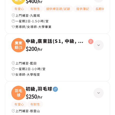
$400
/
hr
有愛心
有耐性
提供練習題/試題
提供筆記
長期補習
上門補習-九龍城
一星期2日-1.5小時/堂
男導師/女導師-大學畢業
中級,廣東話(S1, 中級, 學校課程)
廣東
話(S
$200
/
hr
上門補習-藍田
一星期2日-1小時/堂
女導師-大學程度
初級,羽毛球
羽毛
球
$250
/
hr
有愛心
有耐性
上門補習-慈雲山