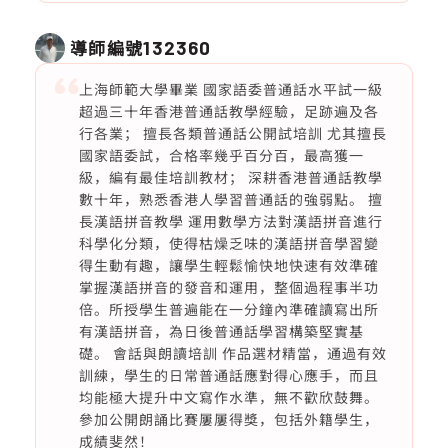
導師編號
132360
上海師範大學畢業 國家語委普通話水平試一級
超過三十年香港普通話教學經驗，足跡遍及各
行各業； 擅長各類普通話公開試培訓 尤其擅長
國家語委試，合格率幾乎百分百，最高獲一
級，編有最佳培訓教材； 深耕香港普通話教學
數十年，熟悉香港人學習普通話的強弱點。 擅
長漢語拼音教學 運用數學方法對漢語拼音進行
科學化分類，使得枯燥乏味的漢語拼音學習變
得生動有趣，讓學生輕鬆愉快地快速有效準確
掌握漢語拼音的發音和運用，整個過程事半功
倍。所授學生普遍能在一分鐘內準確讀寫出所
有漢語拼音，為日後普通話學習構築堅實基
礎。 會話與朗讀培訓 作品選材精當，通過有效
訓練，學生的日常普通話應對得心應手，而且
均能極大提升中文寫作水準，無不歡欣鼓舞。
參加公開朗誦比賽屢屢得獎，包括外籍學生，
成績斐然！