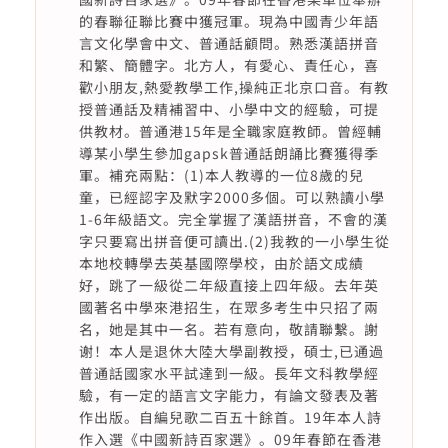
的春聯征聯比賽中獲冠軍。現為中國青少年語
言文化學會中文、普通話顧問。熟悉漢語拼音
和繁、簡體字。北方人，有愛心、責任心，喜
歡小朋友,熱愛教學工作,操純正北京口音。有教
授普通話及精補習中、小學中文的經驗，可提
供教材。普通港15年是全職家庭教師。曾經輔
導某小學生參加gapsk普通話朗誦比賽獲得季
軍。補充兩點：(1)本人教導的一位8歲的兒
童，已經認字及默字2000多個。可以熟讀小學
1-6年級語文。完全掌握了漢語拼音，不會的漢
字只要寫出拼音便可讀出.(2)我教的一小學生從
本地校轉學去英基國際學校，由於語文成績
好，跳了一級從二年級直接上四年級。去年英
國著名中學來港招生，在眾多考生中只招了兩
名，她是其中一名。若有意向，敬請聯繫。謝
谢！本人是退休大陸大學副教授，碩士,已通過
普通話國家水平試達到一級。長年文科教學經
驗，有一定的語言文字能力，有論文發表及著
作出版。自編兒歌二百五十餘首。19年本人詩
作入選《中國新詩百家選》。09年春節在香港