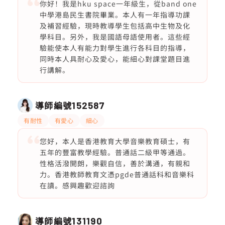
你好！我是hku space一年級生，從band one
中學港島民生書院畢業。本人有一年指導功課
及補習經驗，現時教導學生包括高中生物及化
學科目。另外，我是國語母語使用者。這些經
驗能使本人有能力對學生進行各科目的指導，
同時本人具耐心及愛心，能細心對課堂題目進
行講解。
導師編號
152587
有耐性
有愛心
細心
您好，本人是香港教育大學音樂教育碩士，有
五年的豐富教學經驗。普通話二級甲等通過。
性格活潑開朗，樂觀自信，善於溝通，有親和
力。香港教師教育文憑pgde普通話科和音樂科
在讀。感興趣歡迎諮詢
導師編號
131190