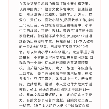
在香港某單位舉辦的春聯征聯比賽中獲冠軍。
現為中國青少年語言文化學會中文、普通話顧
問。熟悉漢語拼音和繁、簡體字。北方人，有
愛心、責任心，喜歡小朋友,熱愛教學工作,操純
正北京口音。有教授普通話及精補習中、小學
中文的經驗，可提供教材。普通港15年是全職
家庭教師。曾經輔導某小學生參加gapsk普通
話朗誦比賽獲得季軍。補充兩點：(1)本人教導
的一位8歲的兒童，已經認字及默字2000多
個。可以熟讀小學1-6年級語文。完全掌握了漢
語拼音，不會的漢字只要寫出拼音便可讀出.(2)
我教的一小學生從本地校轉學去英基國際學
校，由於語文成績好，跳了一級從二年級直接
上四年級。去年英國著名中學來港招生，在眾
多考生中只招了兩名，她是其中一名。若有意
向，敬請聯繫。謝谢！本人是退休大陸大學副
教授，碩士,已通過普通話國家水平試達到一
級。長年文科教學經驗，有一定的語言文字能
力，有論文發表及著作出版。自編兒歌二百五
十餘首。19年本人詩作入選《中國新詩百家