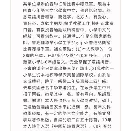
某單位舉辦的春聯征聯比賽中獲冠軍。現為中
國青少年語言文化學會中文、普通話顧問。熟
悉漢語拼音和繁、簡體字。北方人，有愛心、
責任心，喜歡小朋友,熱愛教學工作,操純正北京
口音。有教授普通話及精補習中、小學中文的
經驗，可提供教材。普通港15年是全職家庭教
師。曾經輔導某小學生參加gapsk普通話朗誦
比賽獲得季軍。補充兩點：(1)本人教導的一位
8歲的兒童，已經認字及默字2000多個。可以
熟讀小學1-6年級語文。完全掌握了漢語拼音，
不會的漢字只要寫出拼音便可讀出.(2)我教的一
小學生從本地校轉學去英基國際學校，由於語
文成績好，跳了一級從二年級直接上四年級。
去年英國著名中學來港招生，在眾多考生中只
招了兩名，她是其中一名。若有意向，敬請聯
繫。謝谢！本人是退休大陸大學副教授，碩士,
已通過普通話國家水平試達到一級。長年文科
教學經驗，有一定的語言文字能力，有論文發
表及著作出版。自編兒歌二百五十餘首。19年
本人詩作入選《中國新詩百家選》。09年春節