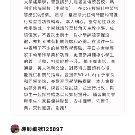
大學建築學，曾就讀於九龍城區傳統名校，瑪
利諾修院學校（中學部）。在DSE數學科中榮獲
等級5的成績。 星期一至星期六任何時間均可進
行補習或功課輔導。 本人細心，富有耐性以及
教學熱誠，小學就讀於荔枝角天主教小學，成
績優異，不曾跌出前十，對小學課題掌握透
徹，亦對考試有相關經驗和心得。在過往一年
中累積了不少的補習教學經驗，平日亦會輔導
家中幼弟妹學業和功課，更曾參與輔導小學生
的義工活動，相關經驗不淺。 能用廣東話、普
通話、英文流利交流，對藝術方面頗有心得，
能提供相關的指導。會提供WhatsApp予家長
和同學諮詢，亦歡迎同學隨時提問。本人會提
供額外資料、練習以及試題，並進行批改，與
學生一起探討錯處以及如何提升。 補習期間會
與學生丶家長保持聯繫，安排課程，佈置作
業，交代進度。謝謝！
導師編號
125897