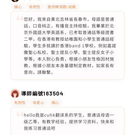
細心
有耐性
提供練習題/試題
您好，我來自東北吉林省長春市，母語是普通
話，口音純正，有播音主持經驗，我畢業於北
京外國語大學英語系，已考取普通話等級證書
二甲，在香港有教授幼稚園和小學生普通話經
驗，學生多就讀於香港band 1學校，例如嘉諾
撒聖心私校、聖士提反小學、聖士提反女子小
學等。本人耐心負責，根據小朋友性格因材施
教，根據小朋友本身基礎制定教材，如家長有
意向，請聯繫。
導師編號
163504
有耐性
有愛心
細心
hello我是cuhk翻译系的学生，普通话母语一
级乙等，有教学经验，提供学习资料，快来和
我练习普通话吧