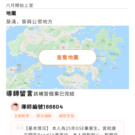
六月開始上堂
地圖
葵涌，葵興公眾地方
查看地圖
導師留言
該補習個案已完結
導師編號
166604
互動教學
題目講解
解題思路
【基本情況】 本人為25年DSE畢業生，曾就讀
屯門區Band1A美英中，本人相對耐心，對題目