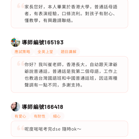
家長您好，本人畢業於香港大學，普通話母語
者，有表演經驗，口條流利。對孩子有耐心、
懂教學，有興趣請聯絡。
導師編號
165193
應試策略
全英上堂
題目講解
你好？我叫崔老師，香港長大，自幼跟天津爺
爺說普通話，普通話是我第二個母語，工作上
也教過台灣國語班和中國普通話班，因這兩種
聲調有一點不同，多謝支持。
導師編號
166418
有愛心
有耐性
細心
呢度啱啱考完dse 隨時ok～