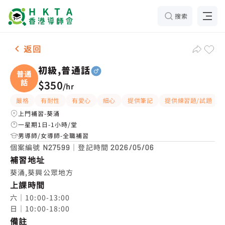
搜索
男-1名 初級,普通話，葵涌 補習推介
返回
初級,普通話
普通
話
$350
/
hr
嚴格
有耐性
有愛心
細心
提供筆記
提供練習題/試題
上門補習-葵涌
一星期1日-1小時/堂
男導師/女導師-全職補習
個案編號
｜登記時間
N27599
2026/05/06
補習地址
葵涌,葵興公眾地方
上課時間
六｜10:00-13:00

日｜10:00-18:00
備註