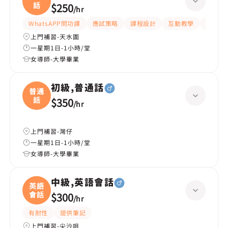
話
$250
/
hr
WhatsAPP問功課
應試策略
課程設計
互動教學
提供練
上門補習-天水圍
一星期1日-1小時/堂
女導師-大學畢業
初級,普通話
普通
話
$350
/
hr
上門補習-灣仔
一星期1日-1小時/堂
女導師-大學畢業
中級,英語會話
英語
會話
$300
/
hr
有耐性
提供筆記
上門補習-尖沙咀