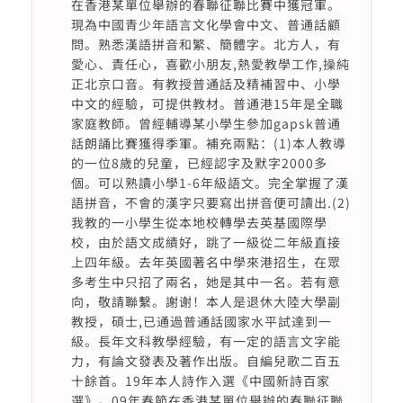
在香港某單位舉辦的春聯征聯比賽中獲冠軍。
現為中國青少年語言文化學會中文、普通話顧
問。熟悉漢語拼音和繁、簡體字。北方人，有
愛心、責任心，喜歡小朋友,熱愛教學工作,操純
正北京口音。有教授普通話及精補習中、小學
中文的經驗，可提供教材。普通港15年是全職
家庭教師。曾經輔導某小學生參加gapsk普通
話朗誦比賽獲得季軍。補充兩點：(1)本人教導
的一位8歲的兒童，已經認字及默字2000多
個。可以熟讀小學1-6年級語文。完全掌握了漢
語拼音，不會的漢字只要寫出拼音便可讀出.(2)
我教的一小學生從本地校轉學去英基國際學
校，由於語文成績好，跳了一級從二年級直接
上四年級。去年英國著名中學來港招生，在眾
多考生中只招了兩名，她是其中一名。若有意
向，敬請聯繫。謝谢！本人是退休大陸大學副
教授，碩士,已通過普通話國家水平試達到一
級。長年文科教學經驗，有一定的語言文字能
力，有論文發表及著作出版。自編兒歌二百五
十餘首。19年本人詩作入選《中國新詩百家
選》。09年春節在香港某單位舉辦的春聯征聯