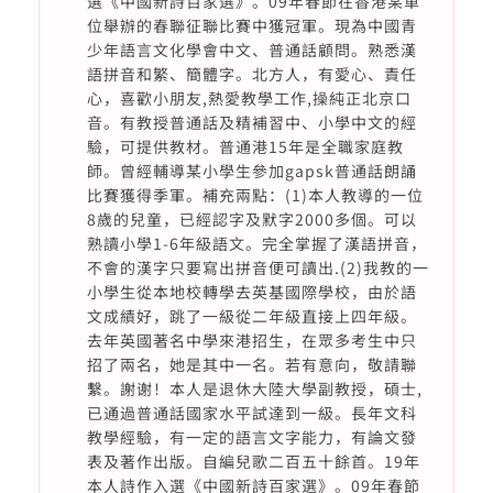
選《中國新詩百家選》。09年春節在香港某單
位舉辦的春聯征聯比賽中獲冠軍。現為中國青
少年語言文化學會中文、普通話顧問。熟悉漢
語拼音和繁、簡體字。北方人，有愛心、責任
心，喜歡小朋友,熱愛教學工作,操純正北京口
音。有教授普通話及精補習中、小學中文的經
驗，可提供教材。普通港15年是全職家庭教
師。曾經輔導某小學生參加gapsk普通話朗誦
比賽獲得季軍。補充兩點：(1)本人教導的一位
8歲的兒童，已經認字及默字2000多個。可以
熟讀小學1-6年級語文。完全掌握了漢語拼音，
不會的漢字只要寫出拼音便可讀出.(2)我教的一
小學生從本地校轉學去英基國際學校，由於語
文成績好，跳了一級從二年級直接上四年級。
去年英國著名中學來港招生，在眾多考生中只
招了兩名，她是其中一名。若有意向，敬請聯
繫。謝谢！本人是退休大陸大學副教授，碩士,
已通過普通話國家水平試達到一級。長年文科
教學經驗，有一定的語言文字能力，有論文發
表及著作出版。自編兒歌二百五十餘首。19年
本人詩作入選《中國新詩百家選》。09年春節