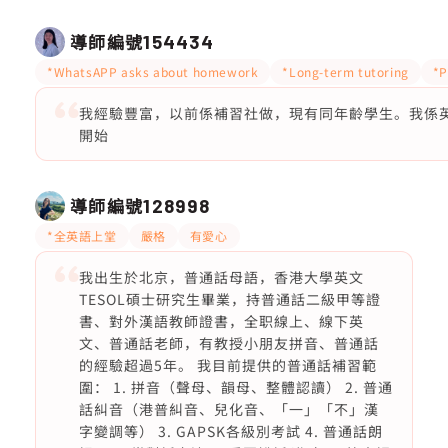
導師編號
154434
*WhatsAPP asks about homework
*Long-term tutoring
*P
我經驗豐富，以前係補習社做，現有同年齡學生。我係
開始
導師編號
128998
*全英語上堂
嚴格
有愛心
我出生於北京，普通話母語，香港大學英文
TESOL碩士研究生畢業，持普通話二級甲等證
書、對外漢語教師證書，全职線上、線下英
文、普通話老師，有教授小朋友拼音、普通話
的經驗超過5年。 我目前提供的普通話補習範
圍： 1. 拼音（聲母、韻母、整體認讀） 2. 普通
話糾音（港普糾音、兒化音、「一」「不」漢
字變調等） 3. GAPSK各級別考試 4. 普通話朗