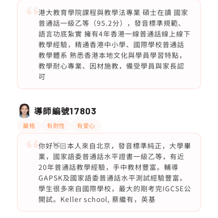
港大教育學院課程與教學法專業 碩士在讀 國家
普通話一級乙等（95.2分），發音標準規範、
語言功底紮實 擁有4年香港一線普通話線上線下
教學經驗，精通香港中小學、國際學校普通話
教學體系 熟悉香港本地文化與學員學習特點，
教學耐心專業、因材施教，備受學員與家長認
可
導師編號
17803
嚴格
有耐性
有愛心
你好👋🏻本人來自北京，發音標準純正，大學畢
業，國家語委普通話水平證書一級乙等，有近
20年普通話教學經驗，手中教材豐富。輔導
GAPSK及國家語委普通話水平測試經驗豐富。
學生很多來自國際學校，最大的剛考完IGCSE公
開試。Keller school, 蔡繼有，英基