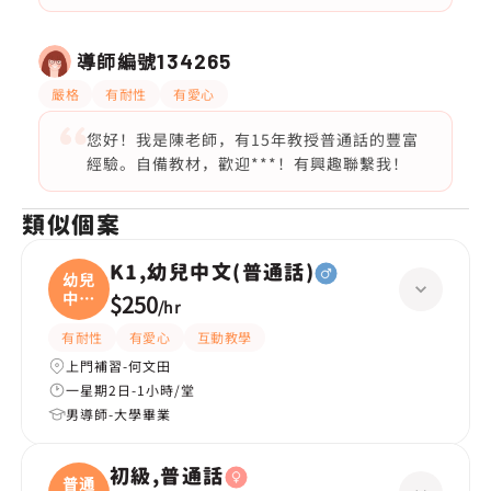
導師編號
134265
嚴格
有耐性
有愛心
您好！我是陳老師，有15年教授普通話的豐富
經驗。自備教材，歡迎***！有興趣聯繫我！
類似個案
K1,幼兒中文(普通話)
幼兒
中文
$250
/
hr
(
有耐性
有愛心
互動教學
上門補習-何文田
一星期2日-1小時/堂
男導師-大學畢業
初級,普通話
普通