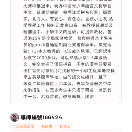
比賽中獲冠軍。現為中國青少年語言文化學會
中文、普通話顧問。熟悉漢語拼音和繁、簡體
字。北方人，有愛心、責任心，喜歡小朋友,熱
愛教學工作,操純正北京口音。有教授普通話及
精補習中、小學中文的經驗，可提供教材。普
通港15年是全職家庭教師。曾經輔導某小學生
參加gapsk普通話朗誦比賽獲得季軍。補充兩
點：(1)本人教導的一位8歲的兒童，已經認字
及默字2000多個。可以熟讀小學1-6年級語
文。完全掌握了漢語拼音，不會的漢字只要寫
出拼音便可讀出.(2)我教的一小學生從本地校轉
學去英基國際學校，由於語文成績好，跳了一
級從二年級直接上四年級。去年英國著名中學
來港招生，在眾多考生中只招了兩名，她是其
中一名。若有意向，敬請聯繫。謝谢！
導師編號
166424
*全英語上堂
有耐性
有愛心