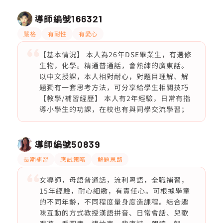
導師編號
166321
嚴格
有耐性
有愛心
【基本情況】 本人為26年DSE畢業生，有選修
生物，化學。精通普通話，會熟練的廣東話。
以中文授課，本人相對耐心，對題目理解、解
題獨有一套思考方法，可分享給學生相關技巧
【教學/補習經歷】 本人有2年經驗，日常有指
導小學生的功課，在校也有與同學交流學習；
導師編號
50839
長期補習
應試策略
解題思路
女導師，母語普通話，流利粵語，全職補習，
15年經驗，耐心細緻，有責任心。可根據學童
的不同年齡，不同程度量身度造課程。結合趣
味互動的方式教授漢語拼音、日常會話、兒歌