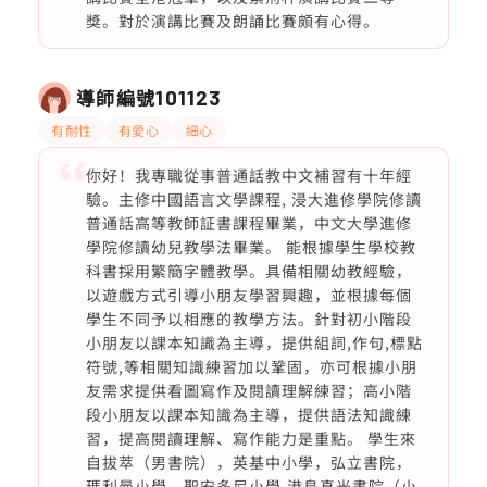
獎。對於演講比賽及朗誦比賽頗有心得。
導師編號
101123
有耐性
有愛心
細心
你好！我專職從事普通話教中文補習有十年經
驗。主修中國語言文學課程, 浸大進修學院修讀
普通話高等教師証書課程畢業，中文大學進修
學院修讀幼兒教學法畢業。 能根據學生學校教
科書採用繁簡字體教學。具備相關幼教經驗，
以遊戲方式引導小朋友學習興趣，並根據每個
學生不同予以相應的教學方法。針對初小階段
小朋友以課本知識為主導，提供組詞,作句,標點
符號,等相關知識練習加以鞏固，亦可根據小朋
友需求提供看圖寫作及閱讀理解練習；高小階
段小朋友以課本知識為主導，提供語法知識練
習，提高閱讀理解、寫作能力是重點。 學生來
自拔萃（男書院），英基中小學，弘立書院，
瑪利曼小學，聖安多尼小學,港島真光書院（小