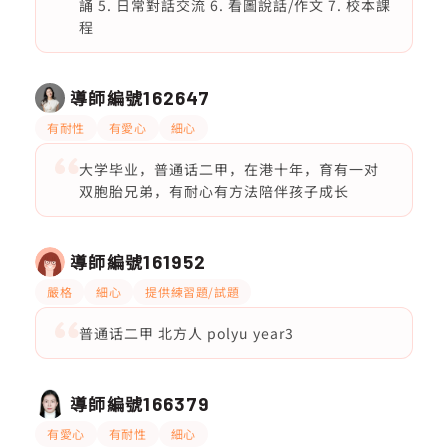
誦 5. 日常對話交流 6. 看圖說話/作文 7. 校本課
程
導師編號
162647
有耐性
有愛心
細心
大学毕业，普通话二甲，在港十年，育有一对
双胞胎兄弟，有耐心有方法陪伴孩子成长
導師編號
161952
嚴格
細心
提供練習題/試題
普通话二甲 北方人 polyu year3
導師編號
166379
有愛心
有耐性
細心