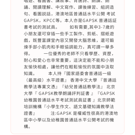
唱遊、看圖書、講故事、背唐詩、朗讀、朗
誦、閱讀理解、中文寫作、課後練習、組詞造
句、看圖説話，港澳地區普通話水平公開 考試
GAPSK，KPCC等。本人亦是GAPSK 普通話証
書考試的測試員。 如有需要,其中3-7歲的
小朋友還可穿插一些手工製作、剪紙、摺紙遊
戲，既豐富課堂內容又開發大腦思維，還可鍛
煉手部小肌肉和手眼協調能力，真可謂一舉多
得。 一位優秀的老師不只看學歷、資歷，
耐心和愛心也非常重要，這決定能不能和小朋
友愉快相處，讓他們在輕鬆愉悅的氛圍中汲取
知識。 本人持『國家語委會普通話一級
（最高級）水平證書』 香港中文大學 『普通話
教學法專業文憑』『幼兒普通話教學法』 北京
大學『 GAPSK教學朗誦評判証書 』『GAPSK
幼稚園普通話水平考試測試員証書 』北京師範
培訓機構『小學生作文、語文基礎知識教學法
證書』 注:GAPSK 是權威性很高的港澳地
區中小學以及幼稚園普通話水平公開考試的機
構。