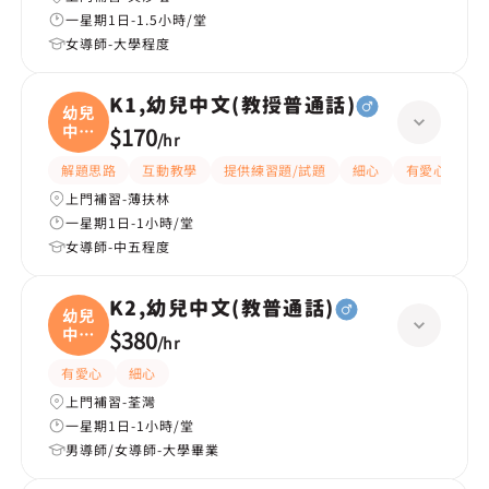
一星期1日-1.5小時/堂
女導師-大學程度
K1,幼兒中文(教授普通話)
幼兒
中文
$170
/
hr
(
解題思路
互動教學
提供練習題/試題
細心
有愛心
有
上門補習-薄扶林
一星期1日-1小時/堂
女導師-中五程度
K2,幼兒中文(教普通話)
幼兒
中文
$380
/
hr
(
有愛心
細心
上門補習-荃灣
一星期1日-1小時/堂
男導師/女導師-大學畢業