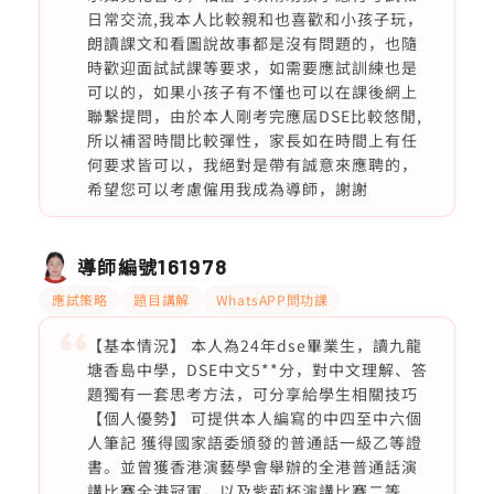
日常交流,我本人比較親和也喜歡和小孩子玩，
朗讀課文和看圖說故事都是沒有問題的，也隨
時歡迎面試試課等要求，如需要應試訓練也是
可以的，如果小孩子有不懂也可以在課後網上
聯繫提問，由於本人剛考完應屆DSE比較悠閒,
所以補習時間比較彈性，家長如在時間上有任
何要求皆可以，我絕對是帶有誠意來應聘的，
希望您可以考慮僱用我成為導師，謝謝
導師編號
161978
應試策略
題目講解
WhatsAPP問功課
【基本情況】 本人為24年dse畢業生，讀九龍
塘香島中學，DSE中文5**分，對中文理解、答
題獨有一套思考方法，可分享給學生相關技巧
【個人優勢】 可提供本人編寫的中四至中六個
人筆記 獲得國家語委頒發的普通話一級乙等證
書。並曾獲香港演藝學會舉辦的全港普通話演
講比賽全港冠軍，以及紫荊杯演講比賽二等