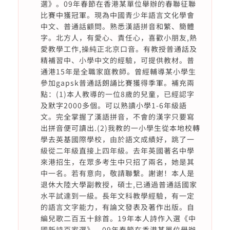
選》。09年春節在香港某單位舉辦的春聯征聯
比賽中獲冠軍。現為中國青少年語言文化學會
中文、普通話顧問。熟悉漢語拼音和繁、簡體
字。北方人，有愛心、責任心，喜歡小朋友,熱
愛教學工作,操純正北京口音。有教授普通話及
精補習中、小學中文的經驗，可提供教材。普
通港15年是全職家庭教師。曾經輔導某小學生
參加gapsk普通話朗誦比賽獲得季軍。補充兩
點：(1)本人教導的一位8歲的兒童，已經認字
及默字2000多個。可以熟讀小學1-6年級語
文。完全掌握了漢語拼音，不會的漢字只要寫
出拼音便可讀出.(2)我教的一小學生從本地校轉
學去英基國際學校，由於語文成績好，跳了一
級從二年級直接上四年級。去年英國著名中學
來港招生，在眾多考生中只招了兩名，她是其
中一名。若有意向，敬請聯繫。謝谢！本人是
退休大陸大學副教授，碩士,已通過普通話國家
水平試達到一級。長年文科教學經驗，有一定
的語言文字能力，有論文發表及著作出版。自
編兒歌二百五十餘首。19年本人詩作入選《中
國新詩百家選》。09年春節在香港某單位舉辦