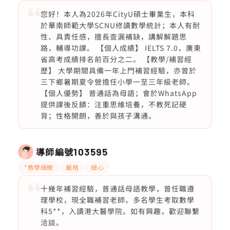
您好！本人為2026年CityU碩士畢業生，本科
於華南師範大學SCNU修讀數學統計；本人有耐
性、具責任感，擅長查漏補缺，講解解題思
路，輔導功課。 【個人成績】 IELTS 7.0，廣東
省高考成績排名前百分之二。 【教學/補習經
歷】 大學期間具備一年上門補習經驗，亦曾於
三下鄉暑期夏令營擔任小學一至三年級老師。
【個人優勢】 普通話為母語；會於WhatsApp
提供課後反饋：注重思維培養，不教死記硬
背；性格開朗，善於與孩子溝通。
導師編號
103595
*教學細緻
嚴格
細心
十幾年補習經驗，普通話母語教學，曾任職遵
理學校，現全職補習老師。多名學生考取數學
科5**，入讀港大醫學院。如有興趣，歡迎聯繫
洽談。