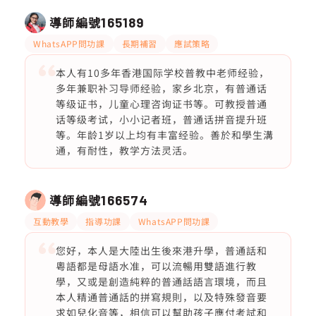
導師編號
165189
WhatsAPP問功課
長期補習
應試策略
本人有10多年香港国际学校普教中老师经验，
多年兼职补习导师经验，家乡北京，有普通话
等级证书，儿童心理咨询证书等。可教授普通
话等级考试，小小记者班，普通话拼音提升班
等。年龄1岁以上均有丰富经验。善於和學生溝
通，有耐性，教学方法灵活。
導師編號
166574
互動教學
指導功課
WhatsAPP問功課
您好，本人是大陸出生後來港升學，普通話和
粵語都是母語水准，可以流暢用雙語進行教
學，又或是創造純粹的普通話語言環境，而且
本人精通普通話的拼寫規則，以及特殊發音要
求如兒化音等，相信可以幫助孩子應付考試和