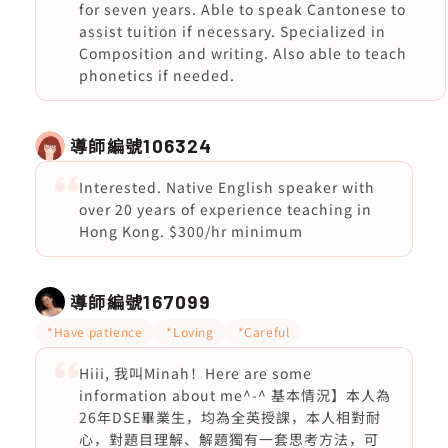
for seven years. Able to speak Cantonese to
assist tuition if necessary. Specialized in
Composition and writing. Also able to teach
phonetics if needed.
導師編號
106324
Interested. Native English speaker with
over 20 years of experience teaching in
Hong Kong. $300/hr minimum
導師編號
167099
*Have patience
*Loving
*Careful
Hiii, 我叫Minah！Here are some
information about me^-^ 基本情況】本人為
26年DSE畢業生，均為全英授課，本人相對耐
心，對題目理解、解題獨有一套思考方法，可