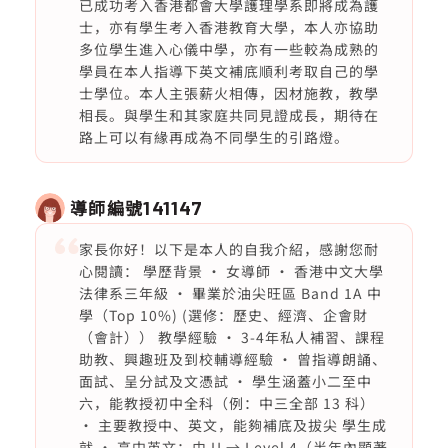
已成功考入香港都會大學護理學系即將成為護
士，亦有學生考入香港教育大學，本人亦協助
多位學生進入心儀中學，亦有一些較為成熟的
學員在本人指導下英文補底順利考取自己的學
士學位。本人主張薪火相傳，因材施教，教學
相長。與學生和其家庭共同見證成長，期待在
路上可以有緣再成為不同學生的引路燈。
導師編號
141147
家長你好！以下是本人的自我介紹，感謝您耐
心閱讀： 學歷背景 • 女導師 • 香港中文大學
法律系三年級 • 畢業於油尖旺區 Band 1A 中
學（Top 10%) (選修：歷史、經濟、企會財
（會計）） 教學經驗 • 3-4年私人補習、課程
助教、興趣班及到校輔導經驗 • 曾指導朗誦、
面試、呈分試及文憑試 • 學生涵蓋小二至中
六，能教授初中全科（例：中三全部 13 科）
• 主要教授中、英文，能夠補底及拔尖 學生成
就 • 高中英文：由 U → Level 4（半年內顯著