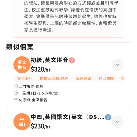
的想法. 擅長用溫柔耐心的方式相處並且引導學
生, 較注重鼓勵式教學, 讓他們在愉快的氛圍中
學習. 會準備筆記跟練習題給學生, 課後也會解
答學生疑難. 上課的時間都比較彈性, 會積極與
家長進行溝通.
類似個案
初級,英文拼音
英文
拼音
$320
/
hr
提供筆記
提供練習題/試題
解題思路
題目講解
課程設計
上門補習-觀塘
一星期1日-1.5小時/堂
女導師-全職補習
中四,英國語文(英文（DSE所有範疇），
中
四)
$230
/
hr