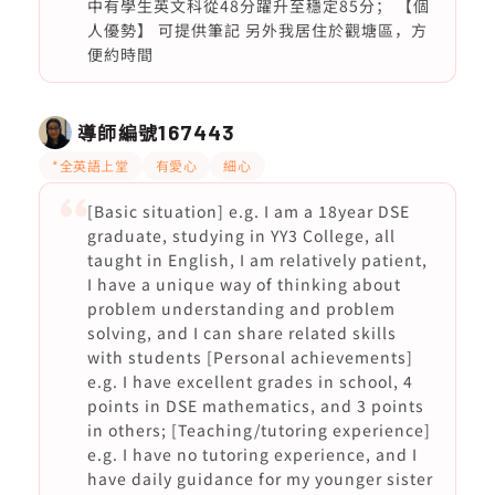
中有學生英文科從48分躍升至穩定85分； 【個
人優勢】 可提供筆記 另外我居住於觀塘區，方
便約時間
導師編號
167443
*全英語上堂
有愛心
細心
[Basic situation] e.g. I am a 18year DSE
graduate, studying in YY3 College, all
taught in English, I am relatively patient,
I have a unique way of thinking about
problem understanding and problem
solving, and I can share related skills
with students [Personal achievements]
e.g. I have excellent grades in school, 4
points in DSE mathematics, and 3 points
in others; [Teaching/tutoring experience]
e.g. I have no tutoring experience, and I
have daily guidance for my younger sister