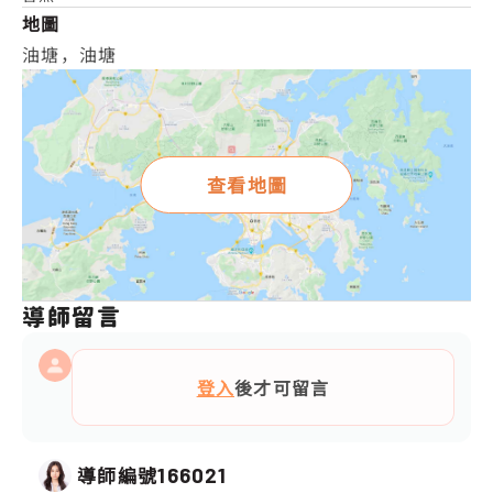
地圖
油塘，油塘
查看地圖
導師留言
登入
後才可留言
導師編號
166021