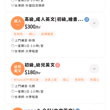
女導師-外國回流導師
高級,成人英文|初級,繪畫(水彩油畫)、
成人
英
$300
/
hr
文|
有耐性
細心
長期補習
上門補習-粉嶺
一星期1日-1小時/堂
女導師-大學程度
初級,幼兒英文
幼兒
英文
$180
/
hr
WhatsAPP問功課
全英上堂
細心
有耐性
有愛心
嚴
上門補習-元朗
一星期1日-1小時/堂
女導師-大學程度