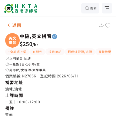
搜索
男-1名 中級,英文拼音，油塘 補習推介
返回
中級,英文拼音
英文
拼音
$250
/
hr
*全英語上堂
有耐性
提供筆記
提供練習題/試題
互動教學
上門補習-油塘
一星期1日-1小時/堂
男導師/女導師-大學畢業
個案編號
｜登記時間
N27656
2026/06/11
補習地址
油塘,油塘
上課時間
一五｜10:00-12:00
備註
暫無