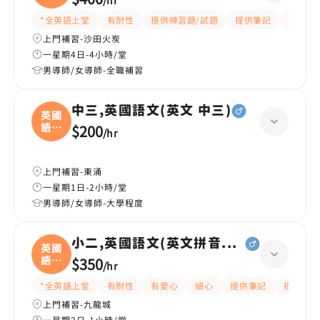
/
hr
*全英語上堂
有耐性
提供練習題/試題
提供筆記
有愛心
上門補習-沙田火炭
一星期4日-4小時/堂
男導師/女導師-全職補習
中三,英國語文(英文 中三)
英國
語文
$200
/
hr
(
上門補習-東涌
一星期1日-2小時/堂
男導師/女導師-大學程度
小二,英國語文(英文拼音+閱讀)
英國
語文
$350
/
hr
(
*全英語上堂
有耐性
有愛心
細心
提供筆記
提供練習
上門補習-九龍城
一星期2日-1小時/堂