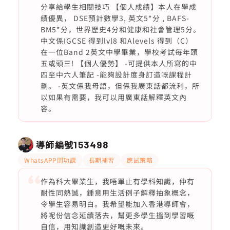
分享給學生相關技巧 【個人成績】本人在學成
績優異， DSE預計數學3, 英文5*分 , BAFS-
BM5*分，世界歷史4分和健康和社會管理5分。
中文係IGCSE 得到lvl8 和Alevels 得到（C）
在一位Band 2英文中學畢業，學校考試每年頭
五或頭三! 【個人優勢】 -可提供本人所寫的中
四至中六人筆記 -能夠設計度身訂造嘅課程計
劃。 -英文係我母語，但係我廣東話都流利，所
以如果有需要，我可以用廣東話解釋英文內
容。
導師編號
153498
WhatsAPP問功課
長期補習
應試策略
作為科大畢業生，我唔單止有學科知識，仲有
耐性同熱誠，鍾意用生活例子解釋抽象概念，
令學生容易明白。我希望能加入香港導師會，
將呢份信念延續落去，幫更多學生搵到學習嘅
自信，用知識創造更好嘅未來。