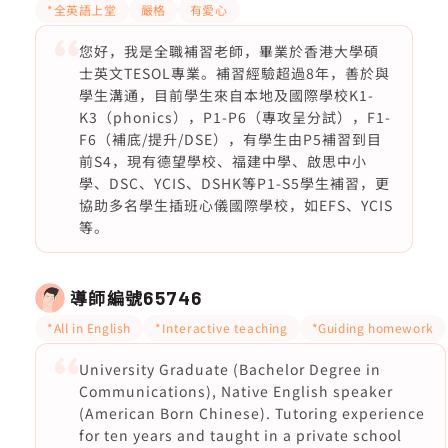
*全英語上堂
嚴格
有愛心
您好，我是全職補習老師，畢業於香港大學碩
士英文TESOL專業。補習經驗超過8年，善於與
學生溝通，目前學生來自本地及國際學校K1-
K3（phonics），P1-P6（專攻呈分試），F1-
F6（補底/提升/DSE），有學生由P5補習到目
前S4，現有德望學校、福建中學、啟思中小
學、DSC、YCIS、DSHK等P1-S5學生補習，更
協助多名學生插班心儀國際學校，如EFS、YCIS
等。
導師編號
65746
*All in English
*Interactive teaching
*Guiding homework
University Graduate (Bachelor Degree in
Communications), Native English speaker
(American Born Chinese). Tutoring experience
for ten years and taught in a private school