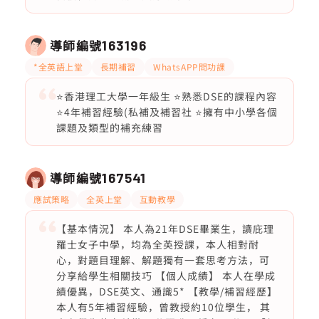
導師編號
163196
*全英語上堂
長期補習
WhatsAPP問功課
⭐️香港理工大學一年級生 ⭐️熟悉DSE的課程內容
⭐️4年補習經驗(私補及補習社 ⭐️擁有中小學各個
課題及類型的補充練習
導師編號
167541
應試策略
全英上堂
互動教學
【基本情況】 本人為21年DSE畢業生，讀庇理
羅士女子中學，均為全英授課，本人相對耐
心，對題目理解、解題獨有一套思考方法，可
分享給學生相關技巧 【個人成績】 本人在學成
績優異，DSE英文、通識5* 【教學/補習經歷】
本人有5年補習經驗，曾教授約10位學生， 其