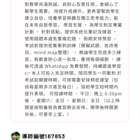
對教學充滿熱誠，具耐心及責任感，會細心了
解學生需要。 除提升成績外，更希望幫助學生
建立自信、培養學習興趣及獨立思考能力，能
在未來自發學習。 學習支援 • 為學生制定專屬
計劃 • 針對弱點，提供系統化筆記及練習 •
使用錯題本避免重複犯錯 • 假期安排預習 •
考試前提供密集衝刺訓練（模擬試題、批改卷
目、mind map整理） • 無論學生完成多少練
習，我都會耐心逐一批改，重視每個細節 • 課
後可透過 WhatsApp 免費發問，持續跟進學習
👉 本人可投入充足時間，陪同學生一同衝刺 於
考試前關鍵時期，可按需要安排頻密課堂（包
括每星期多次甚至每日），協助學生短時間內
提升表現。 可授課時間 • 平日：晚上 6:30pm
後 • 星期六：全日 • 星期日：全日 （以上時
間是按照暑假為實習期去安排，開學後時間更
充裕，可更早上堂。）
導師編號
167853