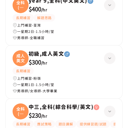
year 9,全科(中文英文)
全科
(中
$400
/
hr
文
長期補習
解題思路
上門補習-荃灣
一星期2日-1.5小時/堂
男導師-全職補習
初級,成人英文
成人
英文
$300
/
hr
長期補習
上門補習-粉嶺
一星期1日-1.5小時/堂
男導師/女導師-大學畢業
中三,全科(綜合科學/英文)
全科
(綜
$230
/
hr
合
長期補習
應試策略
題目講解
提供練習題/試題
提供筆記