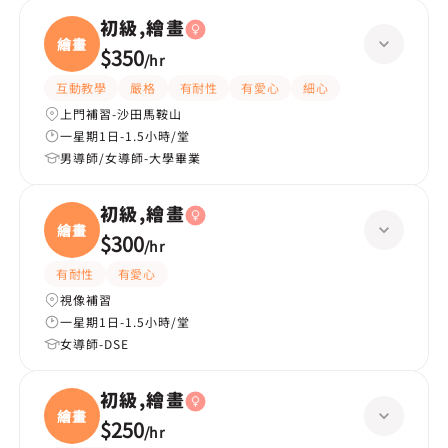
初級,繪畫
繪畫
$350
/
hr
互動教學
嚴格
有耐性
有愛心
細心
上門補習-沙田馬鞍山
一星期1日-1.5小時/堂
男導師/女導師-大學畢業
初級,繪畫
繪畫
$300
/
hr
有耐性
有愛心
視像補習
一星期1日-1.5小時/堂
女導師-DSE
初級,繪畫
繪畫
$250
/
hr