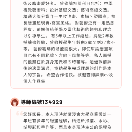
術及繪畫愛好者。 曾修讀相關科目包括：中學
視覺藝術科；設計基礎文憑；藝術高級文憑。
精通大部分媒介—主攻油畫、素描丶塑膠彩，擅
長繪畫超現實/寫實風格。 對藝術史有一定熟悉
程度，瞭解傳統美學及當代藝術的趨勢和理念
以引導學生。 有5年以上工作經驗，將近2年教
授繪畫經驗，曾教授學生年齡由2歲至到27歲不
等。 藝術範疇的涵蓋面很大，即使單論繪畫項
目也有不同範疇丶方向丶風格等等。私人面授
的優勢在於度身定做和即時輔導。透過課前課
後的適當溝通，協助學生完成理想的創作是本
人的宗旨。 希望合作愉快。歡迎查詢詳細cv及
個人作品集
導師編號
134929
您好家長，本人現時就讀浸會大學商業設計一
年班有多年的繪畫經驗，精通於掃描、水彩、
塑膠彩和手作等，而且本身現時主公的課程為