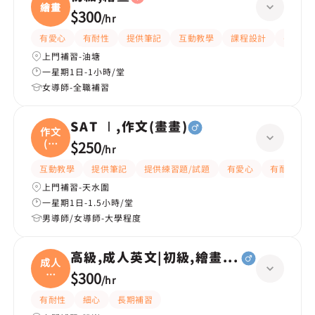
繪畫
$300
/
hr
有愛心
有耐性
提供筆記
互動教學
課程設計
長期補
上門補習-油塘
一星期1日-1小時/堂
女導師-全職補習
SAT Ⅰ,作文(畫畫)
作文
(畫
$250
/
hr
畫
互動教學
提供筆記
提供練習題/試題
有愛心
有耐性
上門補習-天水圍
一星期1日-1.5小時/堂
男導師/女導師-大學程度
高級,成人英文|初級,繪畫(水彩油畫)、
成人
英
$300
/
hr
文|
有耐性
細心
長期補習