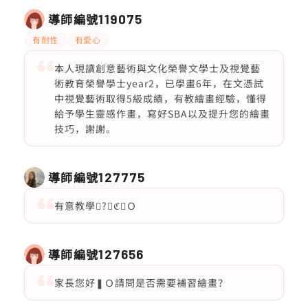
導師編號
119075
有耐性
有愛心
本人現讀創意藝術與文化榮譽文學士及視覺藝
術教育榮譽學士year2，已學畫6年，在文憑試
中視覺藝術取得5級成績，有教繪畫經驗，懂得
給予學生靈感作畫，寫好SBA以及提升您的繪畫
技巧，謝謝。
導師編號
127775
有意教學񧝧?ℭ❠Ｏ
導師編號
127656
家長您好❚Ｏ請問是否需要補習繪畫？