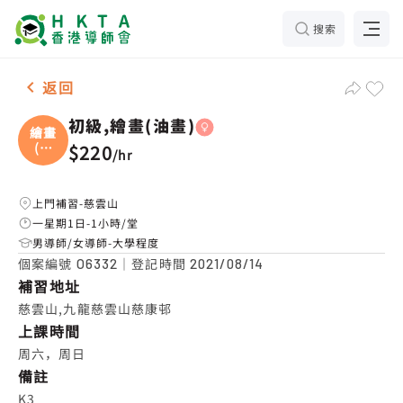
搜索
女-1名 初級,繪畫(油畫)，慈雲山 補習推介
返回
初級,繪畫(油畫)
繪畫
(油
$220
/
hr
畫
上門補習-慈雲山
一星期1日-1小時/堂
男導師/女導師-大學程度
個案編號
｜登記時間
O6332
2021/08/14
補習地址
慈雲山,九龍慈雲山慈康邨
上課時間
周六，周日
備註
K3