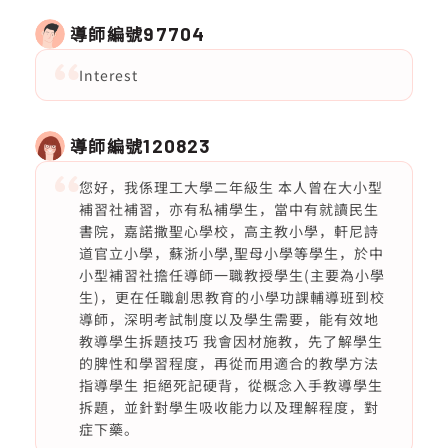
導師編號
97704
Interest
導師編號
120823
您好，我係理工大學二年級生 本人曾在大小型
補習社補習，亦有私補學生，當中有就讀民生
書院，嘉諾撒聖心學校，高主教小學，軒尼詩
道官立小學，蘇浙小學,聖母小學等學生，於中
小型補習社擔任導師一職教授學生(主要為小學
生)，更在任職創思教育的小學功課輔導班到校
導師，深明考試制度以及學生需要，能有效地
教導學生拆題技巧 我會因材施教，先了解學生
的脾性和學習程度，再從而用適合的教學方法
指導學生 拒絕死記硬背，從概念入手教導學生
拆題，並針對學生吸收能力以及理解程度，對
症下藥。