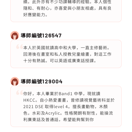
績。此外亦有不少功課輔導的經驗。本人個性
隨和、有耐心，亦喜愛與小朋友相處，具有良
好應變能力。
導師編號
126547
本人於英國就讀高中和大學，一直主修藝術。
回港後在畫室和私人授教兒童繪畫，對這工作
十分有熱誠。可以英語或廣東話授課。
導師編號
129004
你好，本人畢業於Band1 中學，現就讀
HKCC。自小熱愛畫畫，曾修讀視覺藝術科並於
2021 DSE 取得level 4。擅長畫動物，木顏
色，水彩及Acrylic。性格開朗有耐性，能操流
利廣東話及普通話，希望能夠幫到你