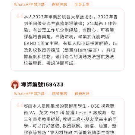
WhatsAPP問功課
解題思路
全英上堂
本人2023年畢業於浸會大學藝術系，2022年曾
到美國做交流生進修劇場繪畫；3年藝術工作經
驗，有公眾工作坊企劃經驗，有耐心，可客製
課程培養興趣。三語流利，畢業於九龍城區
BAND 1英文中學。有私人和小班補習經驗，以
及到校教授興趣班（繪畫/stem/語言）。將根
據程度和性格，運用適合的溝通方法提供方法
培養興趣。授課時間可議。
導師編號
159433
WhatsAPP問功課
應試策略
解題思路
👋🏻本人是剛畢業的藝術系學生 - DSE 視覺藝
術 VA , 英文 ENG 科 皆獲 Level 5 級成績 - 有
三年畫室教學經驗, 教導三歲小朋友至高中的同
學 - 可以打好基礎, 教授觀察、素描、油畫、塑
膠彩等技巧 *會因材施教 希望能夠讓學生愉快