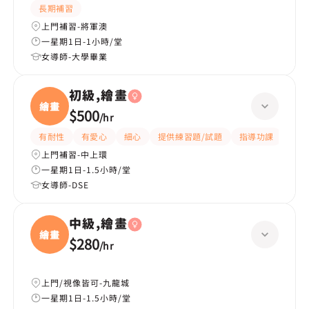
長期補習
上門補習-將軍澳
一星期1日-1小時/堂
女導師-大學畢業
初級,繪畫
繪畫
$500
/
hr
有耐性
有愛心
細心
提供練習題/試題
指導功課
題目
上門補習-中上環
一星期1日-1.5小時/堂
女導師-DSE
中級,繪畫
繪畫
$280
/
hr
上門/視像皆可-九龍城
一星期1日-1.5小時/堂