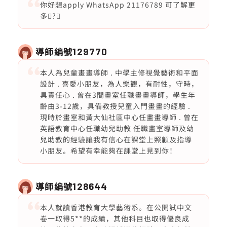
你好想apply WhatsApp 21176789 可了解更
多񧝯?
導師編號
129770
本人為兒童畫畫導師 . 中學主修視覺藝術和平面
設計 . 喜愛小朋友，為人樂觀，有耐性，守時，
具責任心 . 曾在3間畫室任職畫畫導師，學生年
齡由3-12歲，具備教授兒童入門畫畫的經驗 .
現時於畫室和黃大仙社區中心任畫畫導師 . 曾在
英語教育中心任職幼兒助教 任職畫室導師及幼
兒助教的經驗讓我有信心在課堂上照顧及指導
小朋友。希望有幸能夠在課堂上見到你！
導師編號
128644
本人就讀香港教育大學藝術系。在公開試中文
卷一取得5**的成績，其他科目也取得優良成