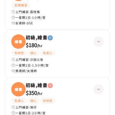
長期補習
上門補習-荔枝角
一星期1日-1小時/堂
女導師-DSE
初級,繪畫
繪畫
$180
/
hr
有耐性
細心
有愛心
上門補習-沙田火炭
一星期1日-1.5小時/堂
男導師/女導師
初級,繪畫
繪畫
$350
/
hr
有愛心
細心
有耐性
上門補習-灣仔
一星期1日-2小時/堂