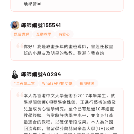
地學習🌟
導師編號
155541
題目講解
互動教學
有愛心
你好！我是教畫多年的畫班導師，曾經任教畫
班的小朋友及明星的私教。歡迎向我查詢
導師編號
40284
*全英語上堂
WhatsAPP問功課
長期補習
本人為香港中文大學藝術系2017年畢業生，就
學期間榮獲6項獎學金殊榮，正進行藝術治療及
兒童成長心理學研究。至今已有超過10年繪畫
教學經驗。首堂將評估學生水平，並度身訂造
最適合的教程，以確保階段成果。本人為外國
回流導師，曾留學芬蘭赫爾辛基大學(UH)及韓