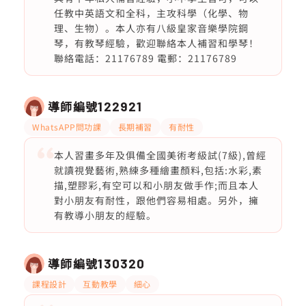
任教中英語文和全科，主攻科學（化學、物
理、生物）。本人亦有八級皇家音樂學院鋼
琴，有教琴經驗，歡迎聯絡本人補習和學琴！
聯絡電話：21176789 電郵：21176789
導師編號
122921
WhatsAPP問功課
長期補習
有耐性
本人習畫多年及俱備全國美術考級試(7級),曾經
就讀視覺藝術,熟練多種繪畫顏料,包括:水彩,素
描,塑膠彩,有空可以和小朋友做手作;而且本人
對小朋友有耐性，跟他們容易相處。另外，擁
有教導小朋友的經驗。
導師編號
130320
課程設計
互動教學
細心