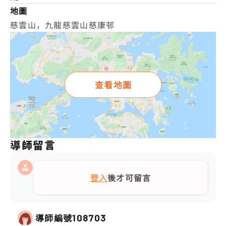
地圖
慈雲山，九龍慈雲山慈康邨
查看地圖
導師留言
登入
後才可留言
導師編號
108703