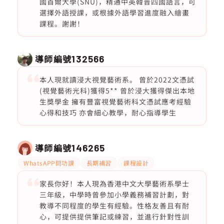
國首爾大學(SNU)，精通中英韓普四國語言，可
選擇外語授課，或根據外語學習進度融入繪畫
課程。謝謝！
導師編號
132566
本人現就讀浸大視覺藝術系。 曾於2022文憑試
(視覺藝術光科)獲得5** 曾於浸大獲得傑出本地
生獎學金 擁有豐富視覺藝術科文憑試應考經驗
心得和技巧 亦會細心教學，耐心指導學生
導師編號
146265
WhatsAPP問功課
長期補習
課程設計
家長你好！本人現為香港中文大學藝術系學士
三年級，中學時曾參加小學義務補習計劃，對
教導不同程度的學生有經驗。性格友善且有耐
心，可提供提供筆記或練習，並進行針對性訓