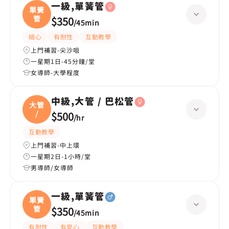
一級,單簧管
單簧
管
$350
/
45min
細心
有耐性
互動教學
上門補習-尖沙咀
一星期1日-45分鐘/堂
女導師-大學程度
中級,大管 / 巴松管
大管
/
$500
/
hr
互動教學
上門補習-中上環
一星期2日-1小時/堂
男導師/女導師
一級,單簧管
單簧
管
$350
/
45min
有耐性
有愛心
互動教學