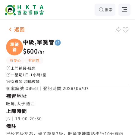
搜索
男-1名 中級,單簧管，旺角 補習推介
返回
中級,單簧管
單簧
管
$600
/
hr
有愛心
有耐性
上門補習-旺角
一星期1日-1小時/堂
女導師-現職教師
個案編號
｜登記時間
O8541
2026/05/07
補習地址
旺角,太子道西
上課時間
六｜19:00-20:30
備註
已经五級左右，過了英皇3級，旺角東地鐵站步行10分鐘內