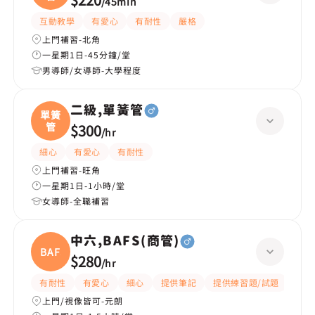
/
45min
互動教學
有愛心
有耐性
嚴格
上門補習-北角
一星期1日-45分鐘/堂
男導師/女導師-大學程度
二級,單簧管
單簧
管
$300
/
hr
細心
有愛心
有耐性
上門補習-旺角
一星期1日-1小時/堂
女導師-全職補習
中六,BAFS(商管)
BAFS(
$280
/
hr
有耐性
有愛心
細心
提供筆記
提供練習題/試題
互動
上門/視像皆可-元朗