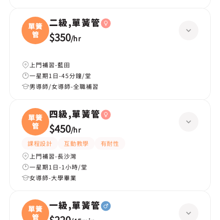
二級,單簧管
單簧
管
$350
/
hr
上門補習-藍田
一星期1日-45分鐘/堂
男導師/女導師-全職補習
四級,單簧管
單簧
管
$450
/
hr
課程設計
互動教學
有耐性
上門補習-長沙灣
一星期1日-1小時/堂
女導師-大學畢業
一級,單簧管
單簧
管
$220