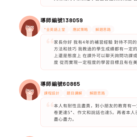
導師編號
138059
*全英語上堂
應試策略
解題思路
家長你好 我有4年的補習經驗 對待不同
方法和技巧 我教過的學生成績都有一定的
上還是態度上 在課外可以聊天詢問功課
度 從而實現一定程度的學習目標且有在
導師編號
60865
課程設計
題目講解
解題思路
本人有耐性且盡責，對小朋友的教育有一
卷更達5*、作文和說話也達5。再者本人
盡心盡力。