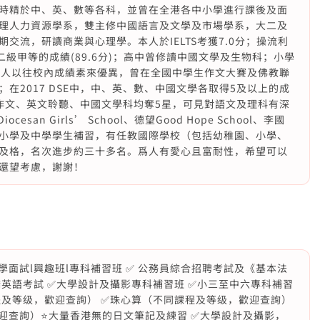
時精於中、英、數等各科，並曾在全港各中小學進行課後及面
理人力資源學系，雙主修中國語言及文學及市場學系，大二及
交流，研讀商業與心理學。本人於IELTS考獲7.0分；操流利
二級甲等的成績(89.6分)；高中曾修讀中國文學及生物科；小學
本人以往校內成績素來優異，曾在全國中學生作文大賽及佛教聯
在2017 DSE中，中、英、數、中國文學各取得5及以上的成
作文、英文聆聽、中國文學科均奪5星，可見對語文及理科有深
an Girls’ School、德望Good Hope School、李國
小學及中學學生補習，有任教國際學校（包括幼稚園、小學、
及格，名次進步約三十多名。爲人有愛心且富耐性，希望可以
還望考慮，謝謝！
升學面試l興趣班l專科補習班 ✅ 公務員綜合招聘考試及《基本法
✅劍橋英語考試 ✅大學設計及攝影專科補習班 ✅小三至中六專科補習
程及等级，歡迎查詢） ✅珠心算（不同課程及等级，歡迎查詢）
歡迎查詢）⭐️大量香港無的日文筆記及練習 ✅大學設計及攝影，