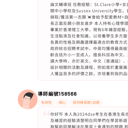
論文輔導班 任教經驗：St.Clare小
間中小學校及Sussex Universit
錄取/獲派第一志願 💓會給予配套教材+自
長正面反饋小朋友進步 本人持有心理學
畢業於香港理工大學，現有6年補習經驗
生活點滴及社會知識，以培養學生多方面
各異的性格及興趣選擇最適合的教育方式
政府綜合招聘考試中，中英均獲得最高級別le
齡含括升小一至成人。擅長科目為中文、英文
讀大學時，亦於英文、中文（普通話）、美
設計相關的活動及課程，例如曾於畫展展
人獲益良多的評價之餘，亦培養到我的品
導師編號
158566
有耐性
細心
提供練習題/試題
你好👋 本人為2024dse考生在香港生
及補習的經驗清楚明白同學們在學習新語
夠幫助同學解決在學習上會遇到的問題 若需要