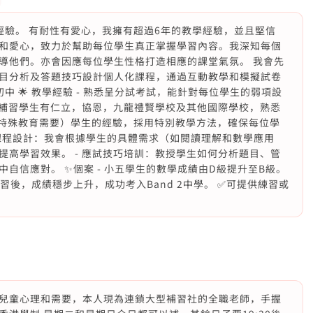
經驗。 有耐性有愛心，我擁有超過6年的教學經驗，並且堅信
和愛心，致力於幫助每位學生真正掌握學習內容。我深知每個
導他們。亦會因應每位學生性格打造相應的課堂氣氛。 我會先
目分析及答題技巧設計個人化課程，通過互動教學和模擬試卷
中 🌟 教學經驗 - 熟悉呈分試考試，能針對每位學生的弱項設
 補習學生有仁立，協恩，九龍禮賢學校及其他國際學校，熟悉
N（特殊教育需要）學生的經驗，採用特別教學方法，確保每位學
性化課程設計：我會根據學生的具體需求（如閱讀理解和數學應用
高學習效果。 - 應試技巧培訓：教授學生如何分析題目、管
自信應對。 ✨個案 - 小五學生的數學成績由D級提升至B級。
補習後，成績穩步上升，成功考入Band 2中學。 ✅可提供練習或
兒童心理和需要，本人現為連鎖大型補習社的全職老師，手握