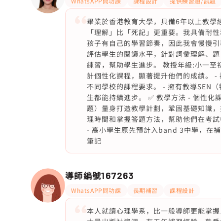
WhatsAPP問功課
課程設計
提供練習題/試題
畢業於香港教育大學，具備6年以上教學
「理解」比「死記」更重要。我具備耐性
孩子有自己的學習節奏，因此我會慢慢引
評估學生的閱讀水平，針對詞彙理解、題
練習，幫助學生進步。 教授年級:小一至初
計個性化課程，顯著提升他們的成績。 -
不同學校的課程要求。 - 擁有教導SE
生都能持續進步。 ✅ 教學方法 - 個
題）量身打造教學計劃，鞏固基礎知識，提
理時間和掌握答題方法，幫助他們在考試中
- 高小學生原先預計入band 3中學，在
筆記
導師編號
167263
WhatsAPP問功課
長期補習
課程設計
本人就讀心理學系，比一般導師更能掌握