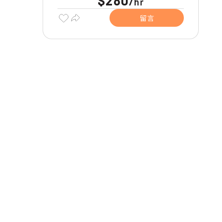
$280
hr
/
留言