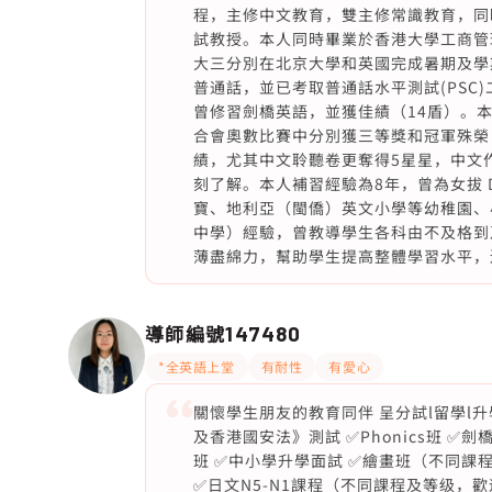
程，主修中文教育，雙主修常識教育，同
試教授。本人同時畢業於香港大學工商管
大三分別在北京大學和英國完成暑期及學期
普通話，並已考取普通話水平測試(PSC)
曾修習劍橋英語，並獲佳績（14盾）。
合會奧數比賽中分別獲三等獎和冠軍殊榮；
績，尤其中文聆聽卷更奪得5星星，中文
刻了解。本人補習經驗為8年，曾為女拔 Dioces
寶、地利亞（閩僑）英文小學等幼稚園、
中學）經驗，曾教導學生各科由不及格到
薄盡綿力，幫助學生提高整體學習水平，
導師編號
147480
*全英語上堂
有耐性
有愛心
關懷學生朋友的教育同伴 ️呈分試l留學l
及香港國安法》測試 ✅Phonics班 
班 ✅中小學升學面試 ✅繪畫班（不同課
✅日文N5-N1課程（不同課程及等级，