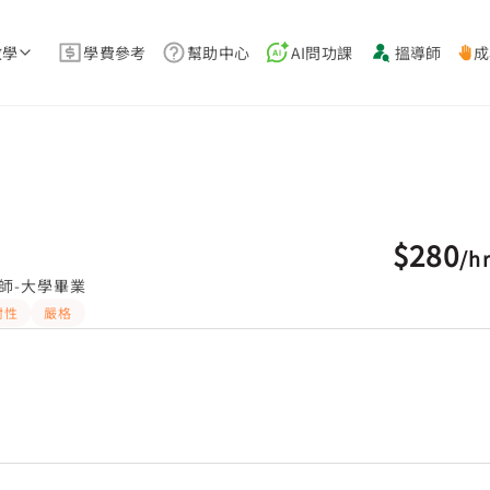
教學
學費參考
幫助中心
AI問功課
搵導師
成
$280
/
h
師-大學畢業
耐性
嚴格