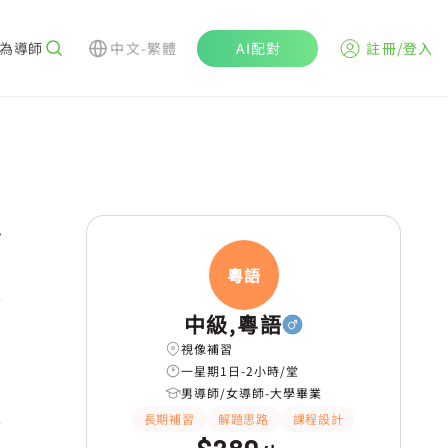
為導師
中文-繁體
AI配對
註冊/登入
r
粵語
中級,粵語
視像補習
一星期1日-2小時/堂
男導師/女導師-大學畢業
長期補習
解題思路
課程設計