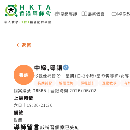
星級導師
最新個案
視像
男-1名 中級,粵語 補習推介
返回
中級,粵語
粵語
視像補習
一星期1日-2小時/堂
男導師/女導
長期補習
解題思路
課程設計
互動教學
有
個案編號
O8565
｜登記時間
2026/06/03
上課時間
六日｜19:30-21:30
備註
暫無
導師留言
該補習個案已完結