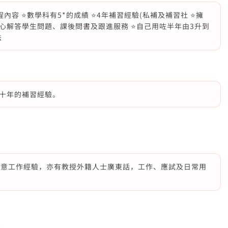
內容 ⭐️數學科有5*的成績 ⭐️4年補習經驗(私補及補習社 ⭐️擁
耐心解答學生問題、課後問書及跟進服務 ⭐️自己用咗半年由3升到
法
十年的補習經驗。
傳意工作經驗，亦有教授外籍人士廣東話，工作、應試及日常用