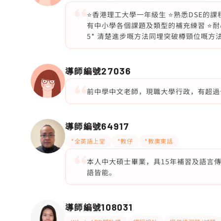
⭐️香港理工大學一年級生 ⭐️熟悉DSE的課程
有中小學各個課題及類型的補充練習 ⭐️
5* 清楚進步嘅方法同埋突破樽頸位嘅方
導師編號
27036
前中學中文老師，現職大學行政，有超過
導師編號
64917
*全英語上堂
*教仔
*教廣東話
本人中大碩士畢業，具15年補習及語言
語皆能。
導師編號
108031