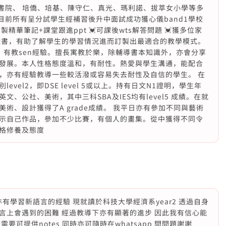
學+女書院、 培僑、培基、陳守仁、真光、瑪利諾、拔萃女小學等多
y學生。目前所有呈分試學生經補習後升中面試成功獲心儀band1學校
製精華筆記+課堂跟進ppt 💓可課後wts解答問題 💓獲多位家
證書，有助了解學生的學習情況進而訂製出最適合的教學模式。
，有教sen經驗。擅長寓教於樂，除輔導書本知識外，亦會分享
發展。本人性格態度溫和，有耐性。熱愛與學生溝通，能配合
，亦有經驗教導一些較活潑或容易失去耐性及自信的學生。 在
vel2，即DSE level 5或以上。持有日文N1證明，學生年
、公社、美術，其中三科SBA及IES均有level5 成績。在就
術、設計獲得了A grade成績。 我平日亦有參加不同與藝術
示自己作品，參加不少比賽，有個人的畫集。從中獲得不同令
格修養及態度
長亦有學習新語言的經驗 現就讀於科技大學經濟系year2 透過自身
言上會遇到的困難 經過教導下亦有顯著的進步 因此我有信心能
可提供notes 同時亦可隨時在whatsapp 問問題謝謝