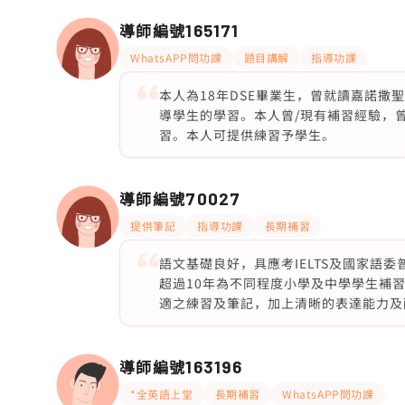
導師編號
165171
WhatsAPP問功課
題目講解
指導功課
本人為18年DSE畢業生，曾就讀嘉諾
導學生的學習。本人曾/現有補習經驗，
習。本人可提供練習予學生。
導師編號
70027
提供筆記
指導功課
長期補習
語文基礎良好，具應考IELTS及國家語
超過10年為不同程度小學及中學學生補
適之練習及筆記，加上清晰的表達能力及
導師編號
163196
*全英語上堂
長期補習
WhatsAPP問功課