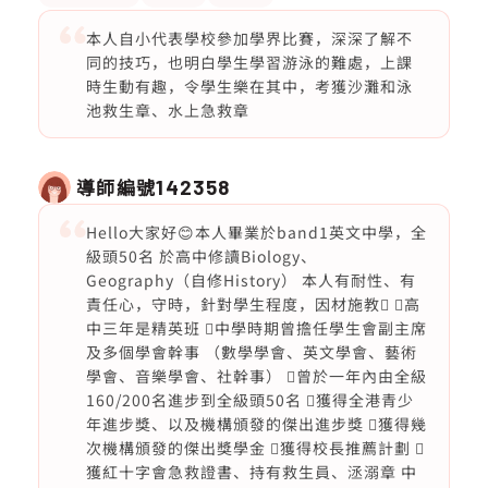
本人自小代表學校參加學界比賽，深深了解不
同的技巧，也明白學生學習游泳的難處，上課
時生動有趣，令學生樂在其中，考獲沙灘和泳
池救生章、水上急救章
導師編號
142358
Hello大家好😊本人畢業於band1英文中學，全
級頭50名 於高中修讀Biology、
Geography（自修History） 本人有耐性、有
責任心，守時，針對學生程度，因材施教 高
中三年是精英班 中學時期曾擔任學生會副主席
及多個學會幹事 （數學學會、英文學會、藝術
學會、音樂學會、社幹事） 曾於一年內由全級
160/200名進步到全級頭50名 獲得全港青少
年進步獎、以及機構頒發的傑出進步獎 獲得幾
次機構頒發的傑出獎學金 獲得校長推薦計劃 
獲紅十字會急救證書、持有救生員、洆溺章 中