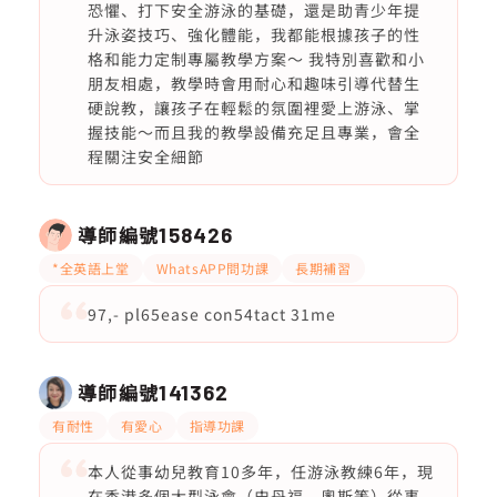
恐懼、打下安全游泳的基礎，還是助青少年提
升泳姿技巧、強化體能，我都能根據孩子的性
格和能力定制專屬教學方案～ 我特別喜歡和小
朋友相處，教學時會用耐心和趣味引導代替生
硬說教，讓孩子在輕鬆的氛圍裡愛上游泳、掌
握技能～而且我的教學設備充足且專業，會全
程關注安全細節
導師編號
158426
*全英語上堂
WhatsAPP問功課
長期補習
97,- pl65ease con54tact 31me
導師編號
141362
有耐性
有愛心
指導功課
本人從事幼兒教育10多年，任游泳教練6年，現
在香港多個大型泳會（史丹福、奧斯等）從事