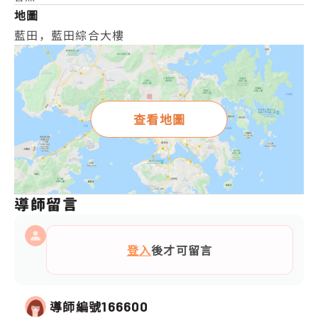
地圖
藍田，藍田綜合大樓
查看地圖
導師留言
登入
後才可留言
導師編號
166600