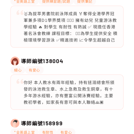
*全英語上堂
提供練習題/試題
提供筆記
🥇為拔萃男書院前泳隊成員 🏅奪得全港學界冠
軍兼多項D1學界獎項 🏊🏻‍♂️ 擁有幼兒 兒童游泳教
學經驗 🔥 對學生 有耐性 有熱誠 ✅ 現擔任香港
著名泳會教練 課程目標： 🏊🏻為學生提供安全 積
極環境學習游泳 ✅精進技術 📈令學生超越自己
導師編號
138004
細心
有愛心
你好 本人教水有兩年經驗，持有拯溺總會所頒
發的泳池救生章、水上急救及救生銅章，有十
多年游水經驗，亦有豐富公開泳賽經驗。主要
教初學者，如家長有意可與本人聯絡🙏🏿
導師編號
158999
*全英語上堂
有耐性
有愛心