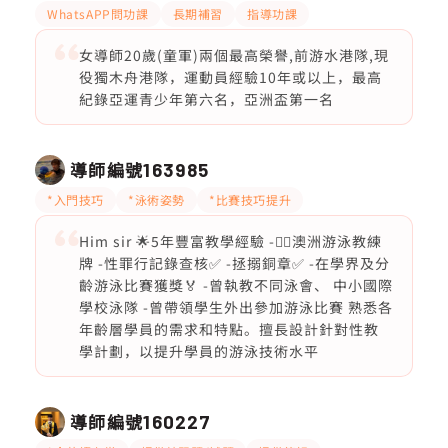
WhatsAPP問功課
長期補習
指導功課
女導師20歲(童軍)兩個最高榮譽,前游水港隊,現
役獨木舟港隊，運動員經驗10年或以上，最高
紀錄亞運青少年第六名，亞洲盃第一名
導師編號
163985
*入門技巧
*泳術姿勢
*比賽技巧提升
Him sir 🌟5年豐富教學經驗 -🏊‍♂️澳洲游泳教練
牌 -性罪行記錄查核✅ -拯搦銅章✅ -在學界及分
齡游泳比賽獲獎🏅 -曾執教不同泳會、 中小國際
學校泳隊 -曾帶領學生外出參加游泳比賽 熟悉各
年齡層學員的需求和特點。擅長設計針對性教
學計劃，以提升學員的游泳技術水平
導師編號
160227