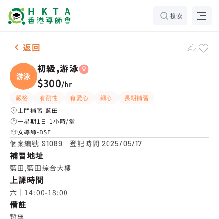
搜索
女-1名 初級,游泳，藍田 補習推介
返回
初級,游泳
游泳
$300
/
hr
嚴格
有耐性
有愛心
細心
長期補習
上門補習-藍田
一星期1日-1小時/堂
女導師-DSE
個案編號
｜登記時間
S1089
2025/05/17
補習地址
藍田,藍田綜合大樓
上課時間
六｜14:00-18:00
備註
暫無