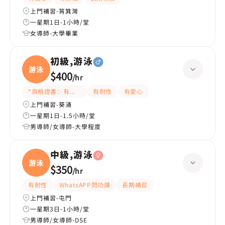
上門補習-筲箕灣
一星期1日-1小時/堂
女導師-大學畢業
初級,游泳
游泳
$400
/
hr
*資格證書：有教練牌
有耐性
有愛心
上門補習-葵涌
一星期1日-1.5小時/堂
男導師/女導師-大學程度
中級,游泳
游泳
$350
/
hr
有耐性
WhatsAPP問功課
長期補習
上門補習-屯門
一星期3日-1小時/堂
男導師/女導師-DSE