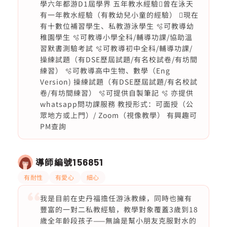
學六年都游D1屆學界 五年教水經驗曾在泳天
有一年教水經驗（有教幼兒小童的經驗） 現在
有十數位補習學生、私教游泳學生 🫧可教導幼
稚園學生 🫧可教導小學全科/輔導功課/協助溫
習默書測驗考試 🫧可教導初中全科/輔導功課/
操練試題（有DSE歷屆試題/有名校試卷/有坊間
練習） 🫧可教導高中生物、數學（Eng
Version) 操練試題（有DSE歷屆試題/有名校試
卷/有坊間練習） 🫧可提供自製筆記 🫧 亦提供
whatsapp問功課服務 教授形式：可面授（公
眾地方或上門）/ Zoom（視像教學） 有興趣可
PM查詢
導師編號
156851
有耐性
有愛心
細心
我是目前在史丹福擔任游泳教練，同時也擁有
豐富的一對二私教經驗，教學對象覆蓋3歲到18
歲全年齡段孩子——無論是幫小朋友克服對水的