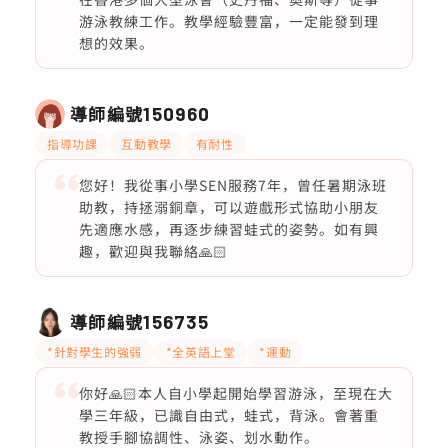
游泳教練工作。教學經驗豐富，一定能發到理
想的效果。
導師編號
150960
指導功課
互動教學
有耐性
您好！我從事小學SEN服務7年，曾任暑期泳班
助教，持拯溺銅章，可以遊戲形式協助小朋友
先適應水感，再逐步練習蛙式的姿勢。如有興
趣，歡迎與我聯絡🙏🏻
導師編號
156735
*針對學生的強弱
*全英語上堂
*運動
你好🙏🏻本人自小學起開始學習游泳，至現在大
學三年級，已識自由式，蛙式，背泳。會著重
教授手腳協調性、泳姿、划水動作。