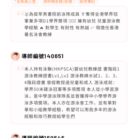
*全英語上堂
提供練習題/試題
提供筆記
🥇為拔萃男書院前泳隊成員 🏅奪得全港學界冠
軍兼多項D1學界獎項 🏊🏻‍♂️ 擁有幼兒 兒童游泳教
學經驗 🔥 對學生 有耐性 有熱誠 ✅ 現擔任香港
著名泳會教練
導師編號
140651
本人持有泳聯(HKPSCA)嬰幼兒教練證 書階段1
游泳教練證書Lv1,Lv2 游泳教練水試1、2、3、
4階段證書 曾經教授過兒童和成人 游泳成就：
學界50米碟泳冠軍等多項獎項 本人從小學習游
泳，是中學游泳隊隊長並曾獲得中小學學界游
泳多項獎項。本人亦在游泳會工作，並有單對
單和小組教學經驗，希望可以用我多年的游泳
經驗和技巧教授給學生們
導師編號
150545