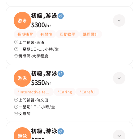
初級,游泳
游泳
$300
/
hr
長期補習
有耐性
互動教學
課程設計
上門補習-東涌
一星期1日-1.5小時/堂
男導師-大學程度
初級,游泳
游泳
$350
/
hr
*Interactive teaching
*Caring
*Careful
上門補習-何文田
一星期1日-1小時/堂
女導師
初級,游泳
游泳