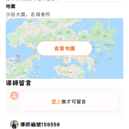
地圖
沙田大圍，名城會所
查看地圖
導師留言
登入
後才可留言
導師編號
159558