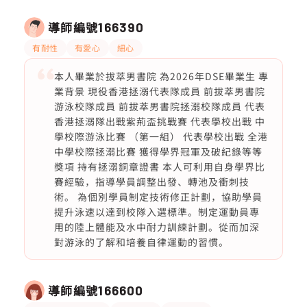
導師編號
166390
有耐性
有愛心
細心
本人畢業於拔萃男書院 為2026年DSE畢業生 專
業背景 現役香港拯溺代表隊成員 前拔萃男書院
游泳校隊成員 前拔萃男書院拯溺校隊成員 代表
香港拯溺隊出戰紫荊盃挑戰賽 代表學校出戰 中
學校際游泳比賽 （第一組） 代表學校出戰 全港
中學校際拯溺比賽 獲得學界冠軍及破紀錄等等
獎項 持有拯溺銅章證書 本人可利用自身學界比
賽經驗，指導學員調整出發、轉池及衝刺技
術。 為個別學員制定技術修正計劃，協助學員
提升泳速以達到校隊入選標準。制定運動員專
用的陸上體能及水中耐力訓練計劃。從而加深
對游泳的了解和培養自律運動的習慣。
導師編號
166600