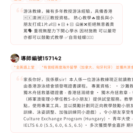
游泳教練，擁有多年教授游泳經驗，具備香港
🇭🇰澳洲🇦🇺教授資格。 熱心教學🔥擅長與小
朋友打成1片👶🏻👧🏻👦🏻 🙅🏾❌拒絕無意義責
罵🗣️ 重視無壓力下開心學水 因材施教 可以嚴苛
亦都可以鼓勵式教學 ✅自背蛙蝶🏊🏻‍♂️
導師編號
157142
*全英語上堂
*有曾經兩度海外留學（加拿大、匈牙利牙） 並獲共濟
家長你好，我係蔡sir！本人係一位游泳教練現正就讀教
由香港游泳總會頒發嘅證書課程。 專業資格： • 沙灘救生章
獨木舟拯救基礎證書 - 香港拯溺總會 · 獨木舟拯救章 - 香
（將軍澳衛理小學任教5-8小朋友）提供試堂服務。教
點，使用專業工具，並以獎勵計劃同正向教學鼓勵小朋
訓練、泳姿調整、加強訓練同小遊戲），令小朋友享受學習過程。 個
Culture Exchange Program (Hungar
IELTS 6.0 (5.5, 6.0, 6.5, 6.5) • 多