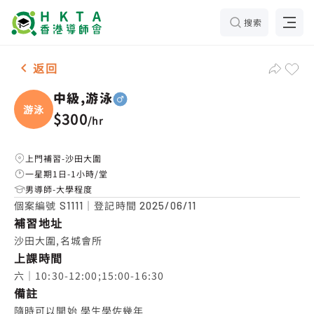
搜索
男-1名 中級,游泳，沙田大圍 補習推介
返回
中級,游泳
游泳
$300
/
hr
上門補習-沙田大圍
一星期1日-1小時/堂
男導師-大學程度
個案編號
｜登記時間
S1111
2025/06/11
補習地址
沙田大圍,名城會所
上課時間
六｜10:30-12:00;15:00-16:30
備註
隨時可以開始 學生學佐幾年