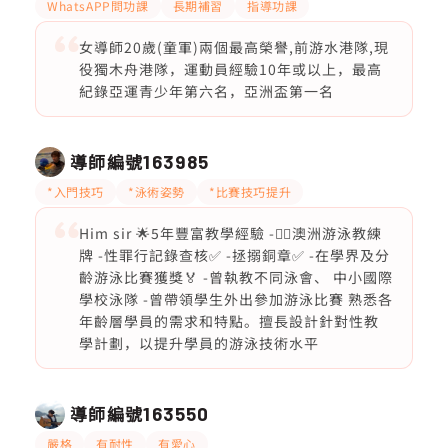
WhatsAPP問功課
長期補習
指導功課
女導師20歲(童軍)兩個最高榮譽,前游水港隊,現
役獨木舟港隊，運動員經驗10年或以上，最高
紀錄亞運青少年第六名，亞洲盃第一名
導師編號
163985
*入門技巧
*泳術姿勢
*比賽技巧提升
Him sir 🌟5年豐富教學經驗 -🏊‍♂️澳洲游泳教練
牌 -性罪行記錄查核✅ -拯搦銅章✅ -在學界及分
齡游泳比賽獲獎🏅 -曾執教不同泳會、 中小國際
學校泳隊 -曾帶領學生外出參加游泳比賽 熟悉各
年齡層學員的需求和特點。擅長設計針對性教
學計劃，以提升學員的游泳技術水平
導師編號
163550
嚴格
有耐性
有愛心