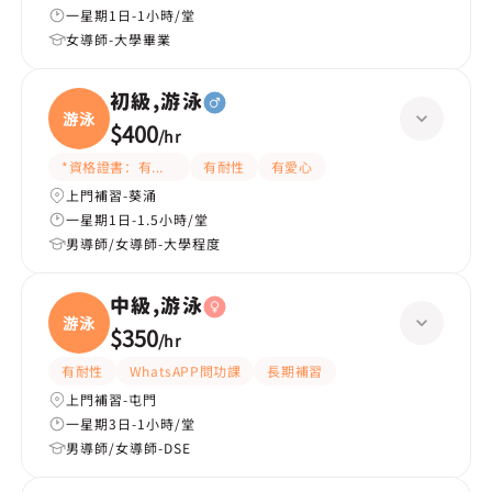
一星期1日-1小時/堂
女導師-大學畢業
初級,游泳
游泳
$400
/
hr
*資格證書：有教練牌
有耐性
有愛心
上門補習-葵涌
一星期1日-1.5小時/堂
男導師/女導師-大學程度
中級,游泳
游泳
$350
/
hr
有耐性
WhatsAPP問功課
長期補習
上門補習-屯門
一星期3日-1小時/堂
男導師/女導師-DSE