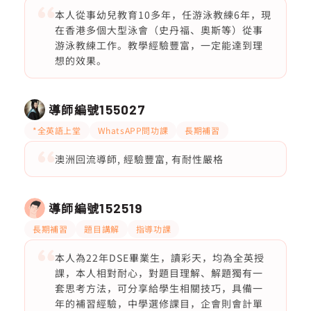
本人從事幼兒教育10多年，任游泳教練6年，現
在香港多個大型泳會（史丹福、奧斯等）從事
游泳教練工作。教學經驗豐富，一定能達到理
想的效果。
導師編號
155027
*全英語上堂
WhatsAPP問功課
長期補習
澳洲回流導師, 經驗豐富, 有耐性嚴格
導師編號
152519
長期補習
題目講解
指導功課
本人為22年DSE畢業生，讀彩天，均為全英授
課，本人相對耐心，對題目理解、解題獨有一
套思考方法，可分享給學生相關技巧，具備一
年的補習經驗，中學選修課目，企會則會計單