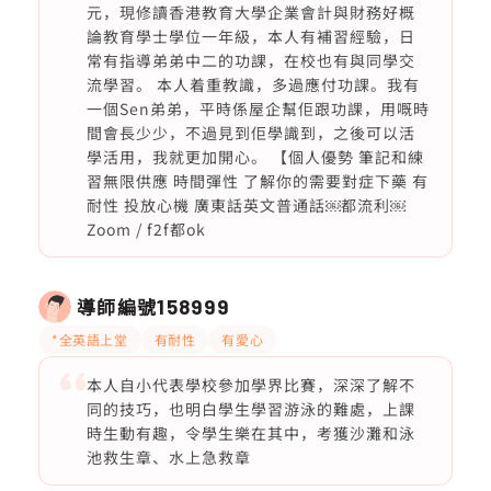
元，現修讀香港教育大學企業會計與財務好概
論教育學士學位一年級，本人有補習經驗，日
常有指導弟弟中二的功課，在校也有與同學交
流學習。 本人着重教識，多過應付功課。我有
一個Sen弟弟，平時係屋企幫佢跟功課，用嘅時
間會長少少，不過見到佢學識到，之後可以活
學活用，我就更加開心。 【個人優勢 筆記和練
習無限供應 時間彈性 了解你的需要對症下藥 有
耐性 投放心機 廣東話英文普通話￼都流利￼
Zoom / f2f都ok
導師編號
158999
*全英語上堂
有耐性
有愛心
本人自小代表學校參加學界比賽，深深了解不
同的技巧，也明白學生學習游泳的難處，上課
時生動有趣，令學生樂在其中，考獲沙灘和泳
池救生章、水上急救章