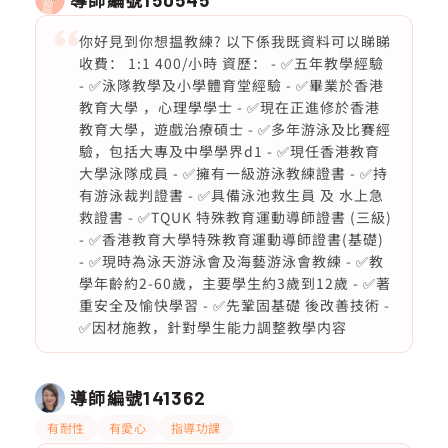
你好見到你想揾教練? 以下係我既資料可以睇睇
收費： 1:1 400/小時 資歷： - ✅五年教學經驗
- ✅泳隊教學及小學體育堂經驗 - ✅畢業於香港
教育大學 ，心理學學士 - ✅現在正進修於香港
教育大學，遊戲治療碩士 - ✅多年游泳及比賽經
驗，包括大專及中學學界d1 - ✅現任香港教育
大學泳隊成員 - ✅擁有一級游泳教練證書 - ✅持
有游泳裁判證書 - ✅具備泳池救生員 及 水上急
救證書 - ✅TQUK 特殊教育運動導師證書 (三級)
- ✅香港教育大學特殊教育運動導師證書(基礎)
- ✅現時為泳天游泳會及海藝游泳會教練 - ✅教
學年齡約2-60歲，主要學生約3歲到12歲 - ✅著
重安全及愉快學習 - ✅先鞏固基礎 後改善技術 -
✅因材施教，針對學生能力調整教學内容
導師編號
141362
有耐性
有愛心
指導功課