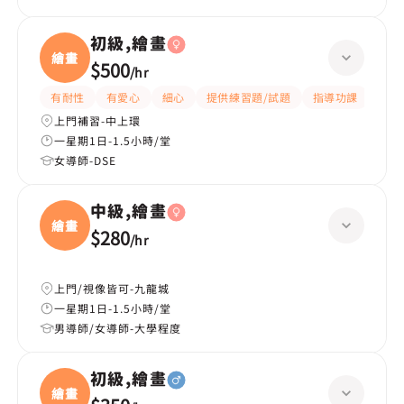
初級,繪畫
繪畫
$500
/
hr
有耐性
有愛心
細心
提供練習題/試題
指導功課
題目
上門補習-中上環
一星期1日-1.5小時/堂
女導師-DSE
中級,繪畫
繪畫
$280
/
hr
上門/視像皆可-九龍城
一星期1日-1.5小時/堂
男導師/女導師-大學程度
初級,繪畫
繪畫