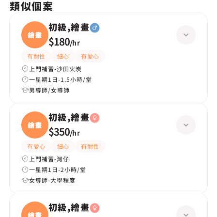
類似個案
初級,繪畫
繪畫
$180
/
hr
有耐性
細心
有愛心
上門補習-沙田火炭
一星期1日-1.5小時/堂
男導師/女導師
初級,繪畫
繪畫
$350
/
hr
有愛心
細心
有耐性
上門補習-灣仔
一星期1日-2小時/堂
女導師-大學程度
初級,繪畫
繪畫