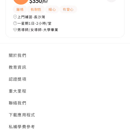
$350
/
hr
嚴格
有耐性
細心
有愛心
上門補習-長沙灣
一星期1日-2小時/堂
男導師/女導師-大學畢業
關於我們
教育資訊
認證獎項
重大里程
聯絡我們
下載應用程式
私補學費參考