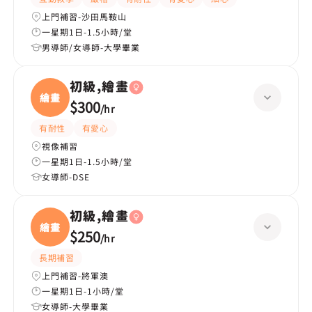
上門補習-沙田馬鞍山
一星期1日-1.5小時/堂
男導師/女導師-大學畢業
初級,繪畫
繪畫
$300
/
hr
有耐性
有愛心
視像補習
一星期1日-1.5小時/堂
女導師-DSE
初級,繪畫
繪畫
$250
/
hr
長期補習
上門補習-將軍澳
一星期1日-1小時/堂
女導師-大學畢業