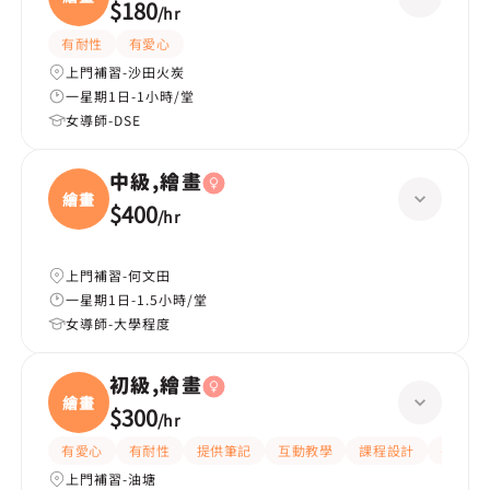
$180
/
hr
有耐性
有愛心
上門補習-沙田火炭
一星期1日-1小時/堂
女導師-DSE
中級,繪畫
繪畫
$400
/
hr
上門補習-何文田
一星期1日-1.5小時/堂
女導師-大學程度
初級,繪畫
繪畫
$300
/
hr
有愛心
有耐性
提供筆記
互動教學
課程設計
長期補
上門補習-油塘