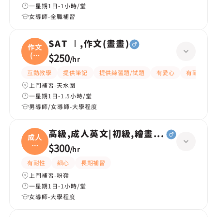
一星期1日-1小時/堂
女導師-全職補習
SAT Ⅰ,作文(畫畫)
作文
(畫
$250
/
hr
畫
互動教學
提供筆記
提供練習題/試題
有愛心
有耐性
上門補習-天水圍
一星期1日-1.5小時/堂
男導師/女導師-大學程度
高級,成人英文|初級,繪畫(水彩油畫)、
成人
英
$300
/
hr
文|
有耐性
細心
長期補習
上門補習-粉嶺
一星期1日-1小時/堂
女導師-大學程度