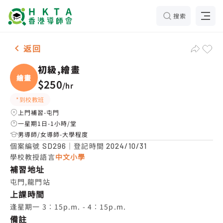
搜索
小組 初級,繪畫，屯門 補習推介
返回
初級,繪畫
繪畫
$250
/
hr
*到校教班
上門補習-屯門
一星期1日-1小時/堂
男導師/女導師-大學程度
個案編號
｜登記時間
SD296
2024/10/31
學校教授語言
中文小學
補習地址
屯門,龍門站
上課時間
逢星期一 3︰15p.m. - 4︰15p.m.
備註