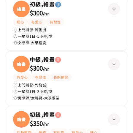
初級,繪畫
繪畫
$300
/
hr
細心
有愛心
有耐性
上門補習-鴨脷洲
一星期1日-1小時/堂
女導師-大學程度
中級,繪畫
繪畫
$300
/
hr
有愛心
有耐性
長期補習
上門補習-九龍城
一星期1日-2小時/堂
男導師/女導師-大學畢業
初級,繪畫
繪畫
$350
/
hr
互動教學
嚴格
有耐性
有愛心
細心