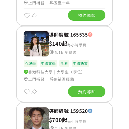
上門補習
五至十年
預約導師
導師編號 165535
$140起
每小時學費
5.1k 瀏覽過
心理學
中國文學
全科
中國語文
香港科技大學
|
大學生（學位）
上門補習
無補習經驗
預約導師
導師編號 159520
$700起
每小時學費
7.4k 瀏覽過