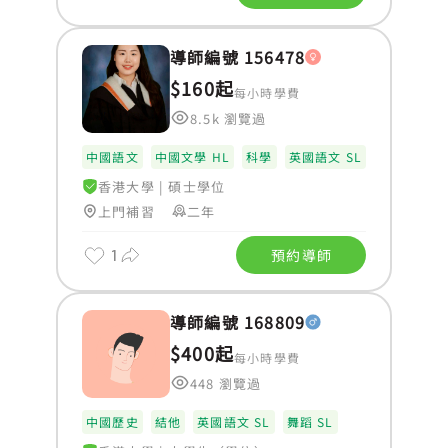
導師編號 156478
$160起
每小時學費
8.5k 瀏覽過
中國語文
中國文學 HL
科學
英國語文 SL
香港大學
|
碩士學位
上門補習
二年
1
預約導師
導師編號 168809
$400起
每小時學費
448 瀏覽過
中國歷史
結他
英國語文 SL
舞蹈 SL