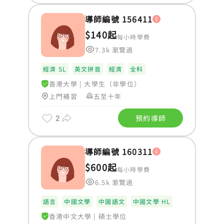
導師編號 156411
$140起
每小時學費
7.3k 瀏覽過
經濟 SL
英文拼音
經濟
全科
香港大學
|
大學生（非學位）
上門補習
五至十年
2
預約導師
導師編號 160311
$600起
每小時學費
6.5k 瀏覽過
語言
中國文學
中國語文
中國文學 HL
香港中文大學
|
碩士學位