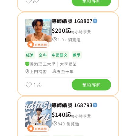
預約導師
導師編號 168807
$200起
每小時學費
1.0k 瀏覽過
自薦導師
經濟
全科
中國語文
數學
香港理工大學
|
大學畢業
上門補習
五至十年
1
預約導師
導師編號 168793
$140起
每小時學費
840 瀏覽過
自薦導師