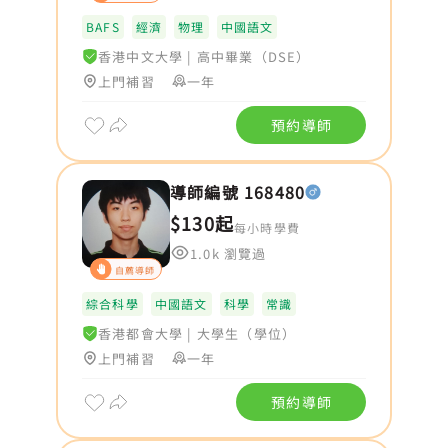
BAFS
經濟
物理
中國語文
香港中文大學
|
高中畢業（DSE）
上門補習
一年
預約導師
導師編號 168480
$130起
每小時學費
1.0k 瀏覽過
自薦導師
綜合科學
中國語文
科學
常識
香港都會大學
|
大學生（學位）
上門補習
一年
預約導師