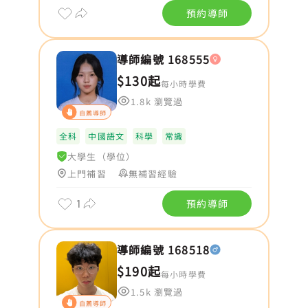
預約導師
導師編號 168555
$130起
每小時學費
1.8k 瀏覽過
自薦導師
全科
中國語文
科學
常識
大學生（學位）
上門補習
無補習經驗
1
預約導師
導師編號 168518
$190起
每小時學費
1.5k 瀏覽過
自薦導師