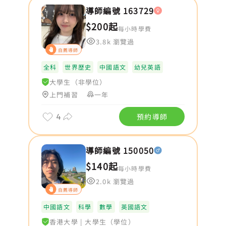
導師編號 163729
$200起
每小時學費
3.8k 瀏覽過
自薦導師
全科
世界歷史
中國語文
幼兒英語
大學生（非學位）
上門補習
一年
4
預約導師
導師編號 150050
$140起
每小時學費
2.0k 瀏覽過
自薦導師
中國語文
科學
數學
英國語文
香港大學
|
大學生（學位）