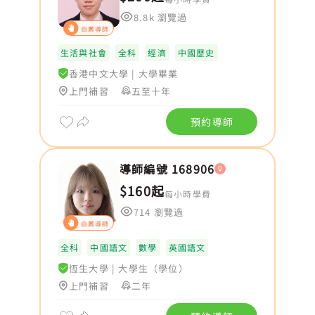
8.8k 瀏覽過
自薦導師
生活與社會
全科
經濟
中國歷史
香港中文大學
|
大學畢業
上門補習
五至十年
預約導師
導師編號 168906
$160起
每小時學費
714 瀏覽過
自薦導師
全科
中國語文
數學
英國語文
恆生大學
|
大學生（學位）
上門補習
二年