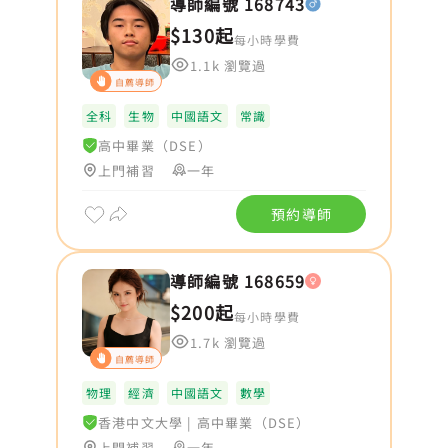
導師編號 168743
$130起
每小時學費
1.1k 瀏覽過
自薦導師
全科
生物
中國語文
常識
高中畢業（DSE）
上門補習
一年
預約導師
導師編號 168659
$200起
每小時學費
1.7k 瀏覽過
自薦導師
物理
經濟
中國語文
數學
香港中文大學
|
高中畢業（DSE）
上門補習
一年