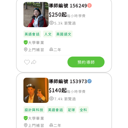
導師編號 156249
$250起
每小時學費
5.3k 瀏覽過
英語會話
人文
英國語文
大學畢業
上門補習
二年
預約導師
導師編號 153973
$140起
每小時學費
7.4k 瀏覽過
設計與科技
英語會話
足球
全科
大學畢業
上門補習
二年