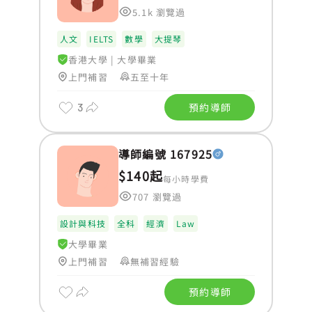
5.1k 瀏覽過
人文
IELTS
數學
大提琴
香港大學
|
大學畢業
上門補習
五至十年
3
預約導師
導師編號 167925
$140起
每小時學費
707 瀏覽過
設計與科技
全科
經濟
Law
大學畢業
上門補習
無補習經驗
預約導師