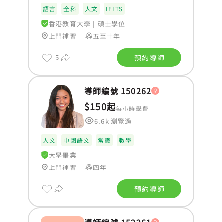
語言
全科
人文
IELTS
香港教育大學
|
碩士學位
上門補習
五至十年
5
預約導師
導師編號 150262
$150起
每小時學費
6.6k 瀏覽過
人文
中國語文
常識
數學
大學畢業
上門補習
四年
預約導師