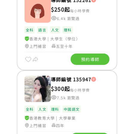
導師編號 152261
$250起
每小時學費
6.4k 瀏覽過
全科
語言
人文
理科
香港大學
|
大學生（學位）
上門補習
五至十年
預約導師
導師編號 135947
$300起
每小時學費
7.5k 瀏覽過
全科
人文
理科
中國語文
香港教育大學
|
大學畢業
上門補習
四年