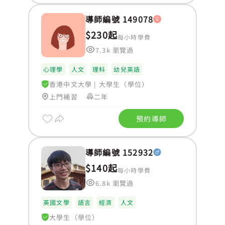
導師編號 149078
$230起
每小時學費
7.3k 瀏覽過
心理學
人文
理科
幼兒英語
香港中文大學
|
大學生（學位）
上門補習
二年
預約導師
導師編號 152932
$140起
每小時學費
6.8k 瀏覽過
英國文學
語言
經濟
人文
大學生（學位）