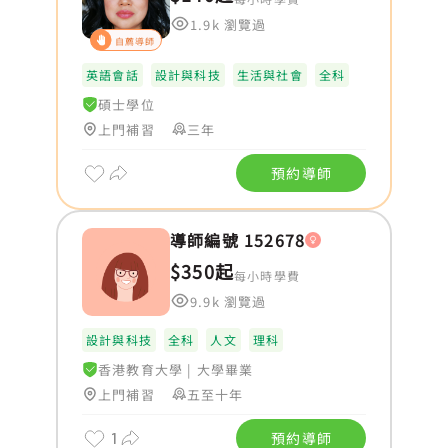
1.9k 瀏覽過
自薦導師
英語會話
設計與科技
生活與社會
全科
碩士學位
上門補習
三年
預約導師
導師編號 152678
$350起
每小時學費
9.9k 瀏覽過
設計與科技
全科
人文
理科
香港教育大學
|
大學畢業
上門補習
五至十年
1
預約導師