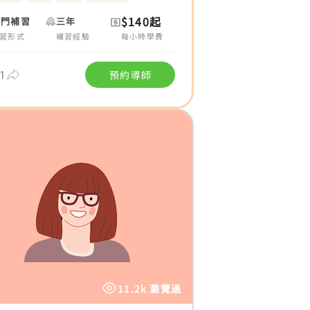
$140起
上門補習
三年
習形式
補習經驗
每小時學費
1
預約導師
11.2k 瀏覽過