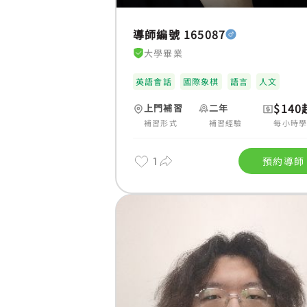
導師編號 165087
大學畢業
英語會話
國際象棋
語言
人文
$140
上門補習
二年
補習形式
補習經驗
每小時
1
預約導師