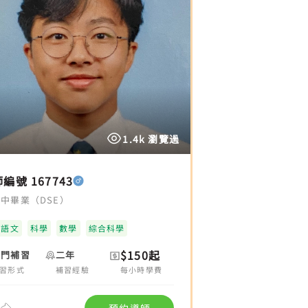
1.4k 瀏覽過
編號 167743
中畢業（DSE）
國語文
科學
數學
綜合科學
$150起
上門補習
二年
習形式
補習經驗
每小時學費