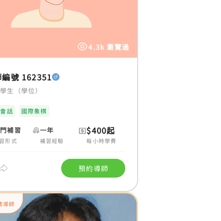
4.3k 瀏覽過
編號 162351
大學生（學位）
語會話
國際象棋
$400起
上門補習
一年
習形式
補習經驗
每小時學費
預約導師
薦導師