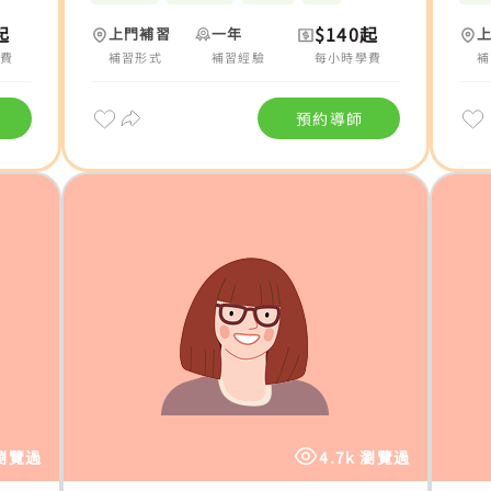
起
$140起
上門補習
一年
費
補習形式
補習經驗
每小時學費
補
預約導師
 瀏覽過
4.7k 瀏覽過