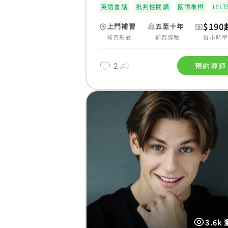
英語會話
批判性閱讀
國際象棋
IELT
$190
上門補習
五至十年
補習形式
補習經驗
每小時
2
預約導師
3.6k