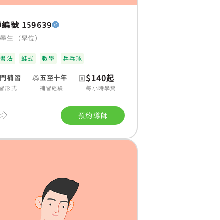
編號 159639
大學生（學位）
國書法
蛙式
數學
乒乓球
$140起
上門補習
五至十年
習形式
補習經驗
每小時學費
預約導師