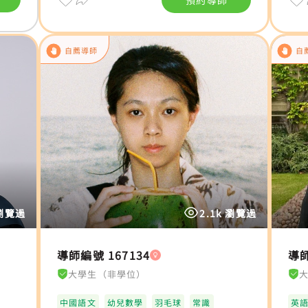
預約導師
自薦導師
自
 瀏覽過
2.1k 瀏覽過
導師編號 167134
導師
大學生（非學位）
中國語文
幼兒數學
羽毛球
常識
英