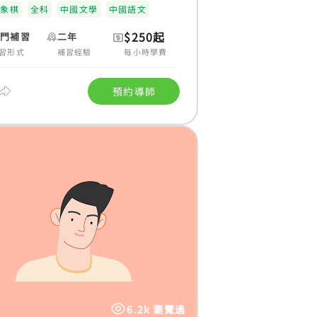
際象棋
全科
中國文學
中國語文
$250起
上門補習
二年
習形式
補習經驗
每小時學費
預約導師
6.2k 瀏覽過