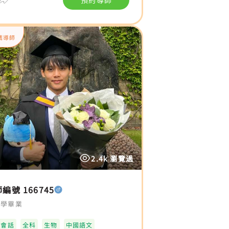
預約導師
薦導師
2.4k 瀏覽過
編號 166745
大學畢業
語會話
全科
生物
中國語文