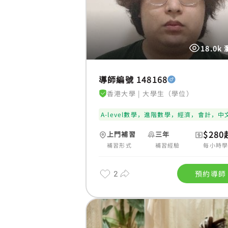
18.0k
導師編號 148168
香港大學
|
大學生（學位）
A-level數學，進階數學，經濟，會計，中
$280
上門補習
三年
補習形式
補習經驗
每小時
2
預約導師