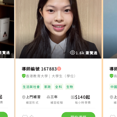
 瀏覽過
1.6k 瀏覽過
導師編號 167883
導師
香港教育大學
|
大學生（學位）
高
生活與社會
家政
全科
生物
中
起
$140起
上門補習
三年
學費
補習形式
補習經驗
每小時學費
補