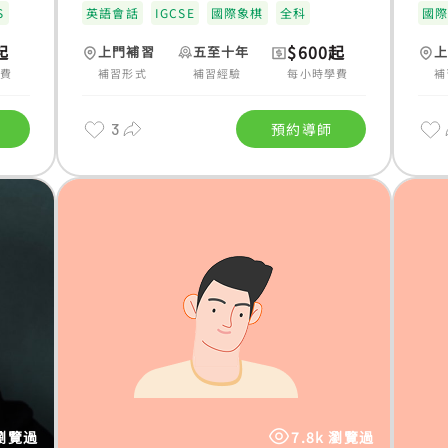
S
英語會話
IGCSE
國際象棋
全科
國
起
$600起
上門補習
五至十年
學費
補習形式
補習經驗
每小時學費
補
3
預約導師
 瀏覽過
7.8k 瀏覽過