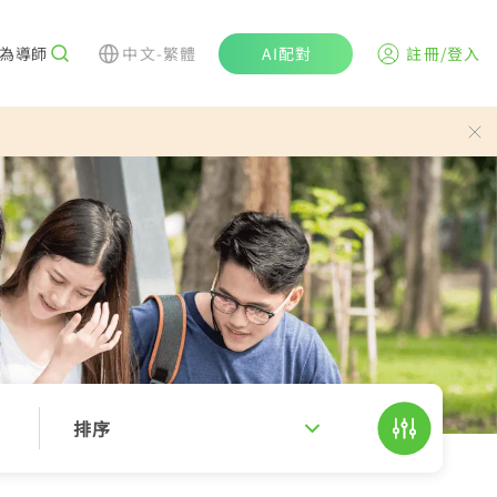
為導師
中文-繁體
AI配對
註冊/登入
排序