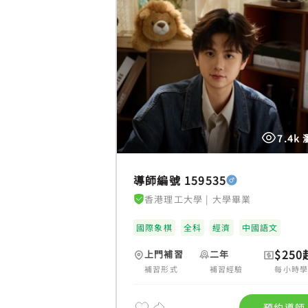
7.4k
導師編號 159535
香港理工大學
|
大學畢業
國際象棋
全科
經濟
中國語文
$250
上門補習
二年
補習形式
補習經驗
每小時
預約導師