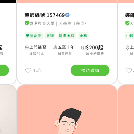
導師編號 157469
導師
香港教育大學
|
大學生（學位）
英語會話
足球
國際象棋
全科
中
起
$200起
上門補習
五至十年
學費
補習形式
補習經驗
每小時學費
補
1
預約導師