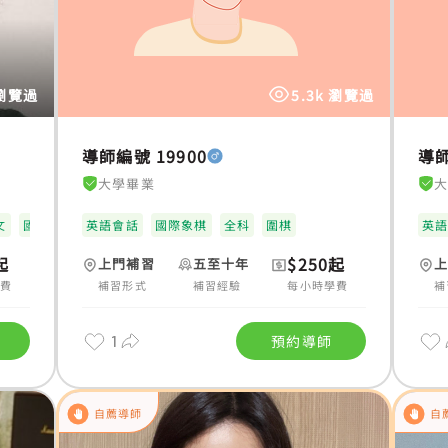
 瀏覽過
5.3k 瀏覽過
導師編號 19900
導師
大學畢業
文
國際象棋
英語會話
普通話
小學全科
國際象棋
全科
圍棋
英
起
$250起
上門補習
五至十年
學費
補習形式
補習經驗
每小時學費
補
1
預約導師
自薦導師
自