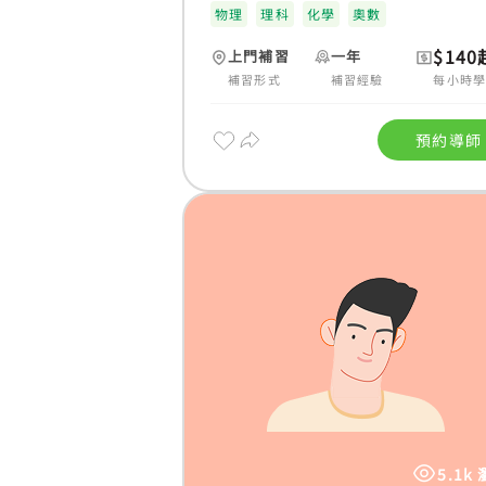
物理
理科
化學
奧數
$140
上門補習
一年
補習形式
補習經驗
每小時
預約導師
5.1k