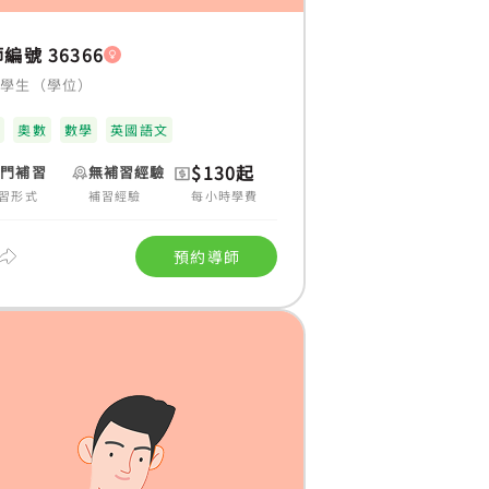
編號 36366
大學生（學位）
科
奧數
數學
英國語文
$130起
上門補習
無補習經驗
習形式
補習經驗
每小時學費
預約導師