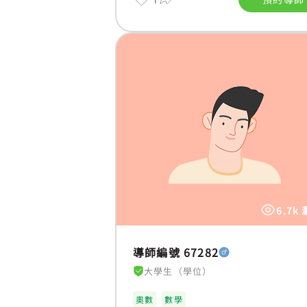
6.7k
導師編號 67282
大學生（學位）
奧數
數學