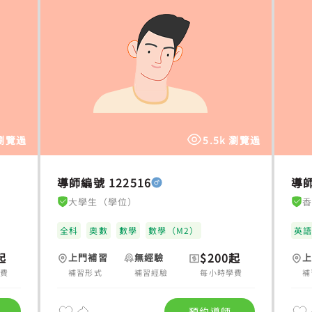
 瀏覽過
5.5k 瀏覽過
導師編號 122516
導師
大學生（學位）
全科
奧數
數學
數學（M2）
英
起
$200起
上門補習
無經驗
學費
補習形式
補習經驗
每小時學費
補
預約導師