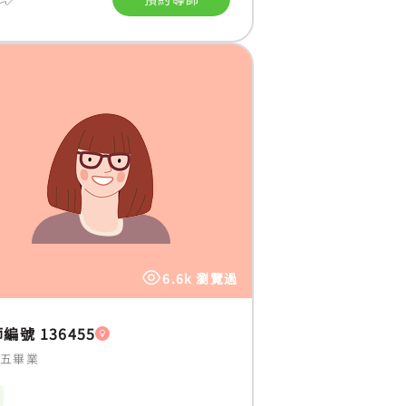
6.6k 瀏覽過
編號 136455
中五畢業
數