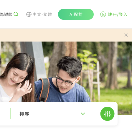
為導師
中文-繁體
AI配對
註冊/登入
排序