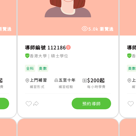
 瀏覽過
5.0k 瀏覽過
導師編號 112186
導師
香港大學
|
碩士學位
全科
奧數
奧
起
$200起
上門補習
五至十年
學費
補習形式
補習經驗
每小時學費
補
預約導師