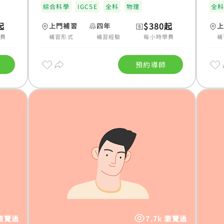
綜合科學
IGCSE
全科
物理
全
起
$380起
上門補習
四年
學費
補習形式
補習經驗
每小時學費
補
預約導師
 瀏覽過
7.7k 瀏覽過