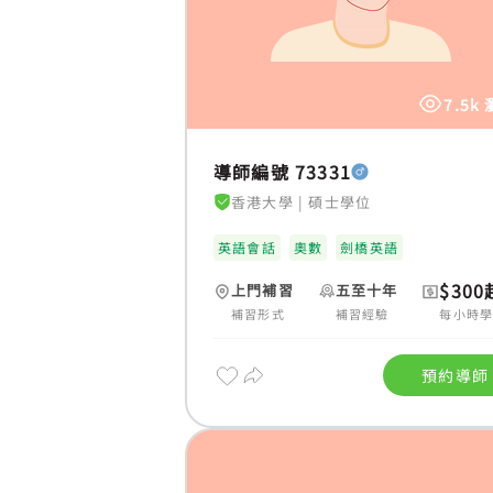
7.5k
導師編號 73331
香港大學
|
碩士學位
英語會話
奧數
劍橋英語
$300
上門補習
五至十年
補習形式
補習經驗
每小時
預約導師