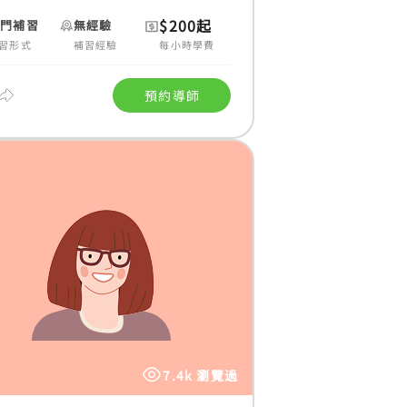
$200起
上門補習
無經驗
習形式
補習經驗
每小時學費
預約導師
7.4k 瀏覽過