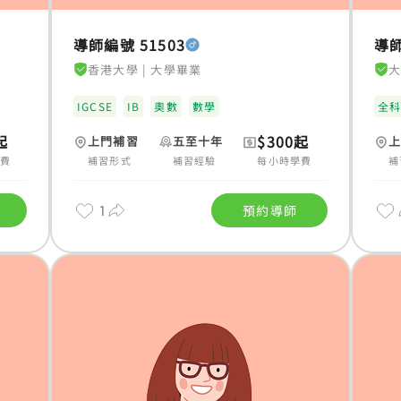
導師編號 51503
導師
香港大學
|
大學畢業
IGCSE
IB
奧數
數學
全
起
$300起
上門補習
五至十年
學費
補習形式
補習經驗
每小時學費
補
1
預約導師