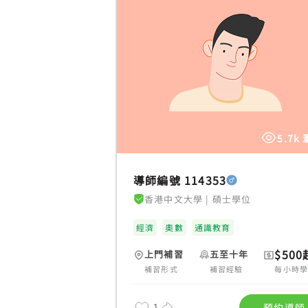
5.7k
導師編號 114353
香港中文大學
|
碩士學位
經濟
奧數
通識教育
$500
上門補習
五至十年
補習形式
補習經驗
每小時
1
預約導師