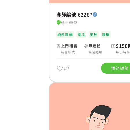
導師編號 62287
碩士學位
純粹數學
電腦
奧數
數學
$150
上門補習
無經驗
補習形式
補習經驗
每小時
預約導師