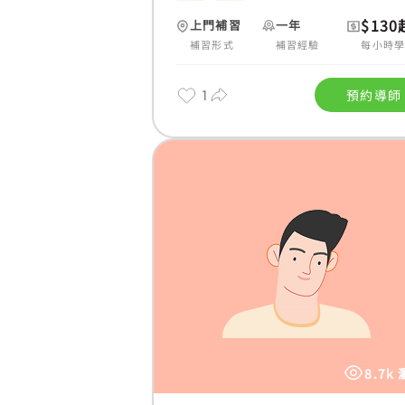
$130
上門補習
一年
補習形式
補習經驗
每小時
1
預約導師
8.7k