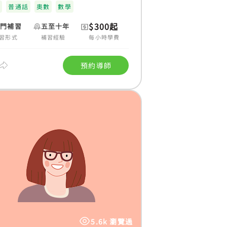
科
普通話
奧數
數學
$300起
上門補習
五至十年
習形式
補習經驗
每小時學費
預約導師
5.6k 瀏覽過