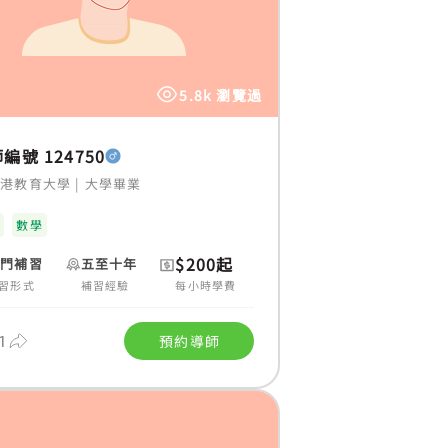
5.8k 瀏覽過
編號 124750
香港教育大學
|
大學畢業
數
數學
$200起
上門補習
五至十年
習形式
補習經驗
每小時學費
1
預約導師