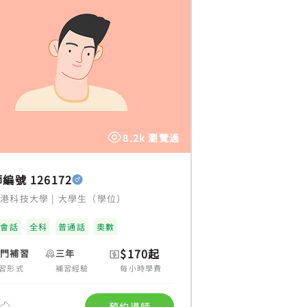
8.2k 瀏覽過
編號 126172
香港科技大學
|
大學生（學位）
語會話
全科
普通話
奧數
$170起
上門補習
三年
習形式
補習經驗
每小時學費
預約導師