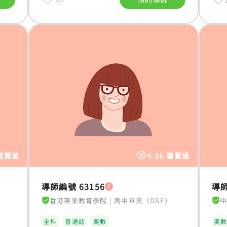
 瀏覽過
6.5k 瀏覽過
導師編號 63156
導師
香港專業教育學院
|
高中畢業（DSE）
全科
普通話
奧數
奧