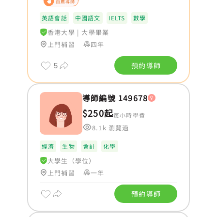
自薦導師
英語會話
中國語文
IELTS
數學
香港大學
|
大學畢業
上門補習
四年
5
預約導師
導師編號 149678
$250起
每小時學費
8.1k 瀏覽過
經濟
生物
會計
化學
大學生（學位）
上門補習
一年
預約導師