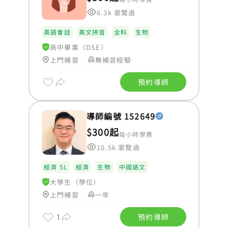
6.3k 瀏覽過
英語會話
英文拼音
全科
生物
高中畢業（DSE）
上門補習
無補習經驗
預約導師
導師編號 152649
$300起
每小時學費
10.5k 瀏覽過
經濟 SL
經濟
生物
中國語文
大學生（學位）
上門補習
一年
1
預約導師