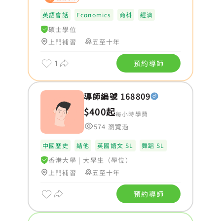
英語會話
Economics
商科
經濟
碩士學位
上門補習
五至十年
1
預約導師
導師編號 168809
$400起
每小時學費
574 瀏覽過
中國歷史
結他
英國語文 SL
舞蹈 SL
香港大學
|
大學生（學位）
上門補習
五至十年
預約導師