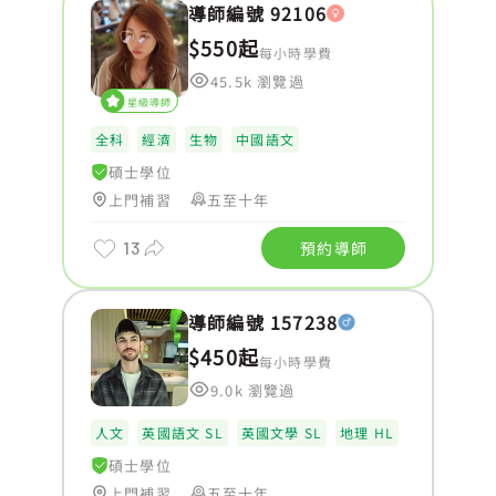
導師編號 92106
$550起
每小時學費
45.5k 瀏覽過
星級導師
全科
經濟
生物
中國語文
碩士學位
上門補習
五至十年
13
預約導師
導師編號 157238
$450起
每小時學費
9.0k 瀏覽過
人文
英國語文 SL
英國文學 SL
地理 HL
碩士學位
上門補習
五至十年