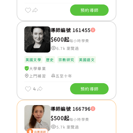
預約導師
導師編號 161455
$600起
每小時學費
6.7k 瀏覽過
英國文學
歷史
宗教研究
英國語文
大學畢業
上門補習
五至十年
4
預約導師
導師編號 166796
$500起
每小時學費
5.7k 瀏覽過
自薦導師