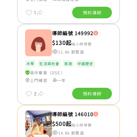
1
預約導師
導師編號 149992
$130起
每小時學費
11.8k 瀏覽過
木琴
生活與社會
家政
中國歷史
高中畢業（DSE）
上門補習
一年
2
預約導師
導師編號 146010
$500起
每小時學費
14.8k 瀏覽過