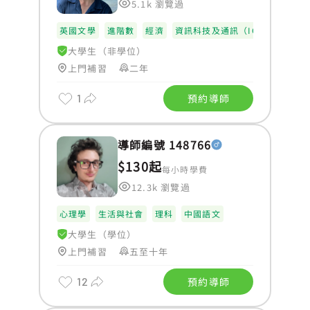
5.1k 瀏覽過
英國文學
進階數
經濟
資訊科技及通訊（ICT）
大學生（非學位）
上門補習
二年
1
預約導師
導師編號 148766
$130起
每小時學費
12.3k 瀏覽過
心理學
生活與社會
理科
中國語文
大學生（學位）
上門補習
五至十年
12
預約導師