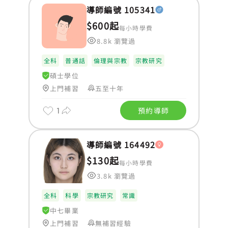
導師編號 105341
$600起
每小時學費
8.8k 瀏覽過
全科
普通話
倫理與宗教
宗教研究
碩士學位
上門補習
五至十年
1
預約導師
導師編號 164492
$130起
每小時學費
3.8k 瀏覽過
全科
科學
宗教研究
常識
中七畢業
上門補習
無補習經驗