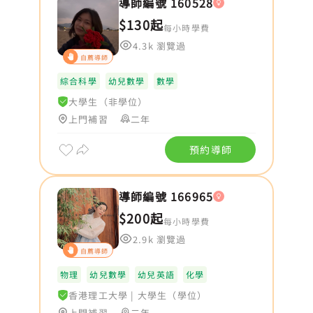
導師編號 160528
$130起
每小時學費
4.3k 瀏覽過
自薦導師
綜合科學
幼兒數學
數學
大學生（非學位）
上門補習
二年
預約導師
導師編號 166965
$200起
每小時學費
2.9k 瀏覽過
自薦導師
物理
幼兒數學
幼兒英語
化學
香港理工大學
|
大學生（學位）
上門補習
二年