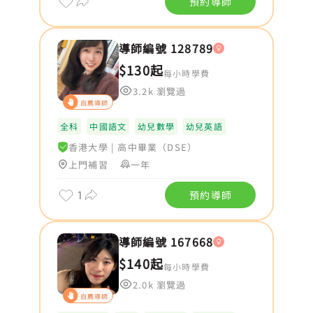
預約導師
導師編號 128789
$130起
每小時學費
3.2k 瀏覽過
自薦導師
全科
中國語文
幼兒數學
幼兒英語
香港大學
|
高中畢業（DSE）
上門補習
一年
1
預約導師
導師編號 167668
$140起
每小時學費
2.0k 瀏覽過
自薦導師