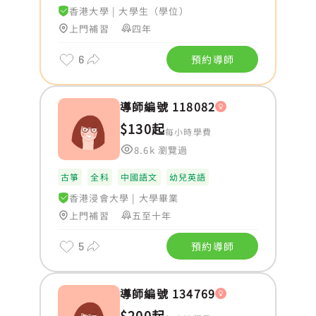
香港大學
|
大學生（學位）
上門補習
四年
6
預約導師
導師編號 118082
$130起
每小時學費
8.6k 瀏覽過
古箏
全科
中國語文
幼兒英語
香港浸會大學
|
大學畢業
上門補習
五至十年
5
預約導師
導師編號 134769
$200起