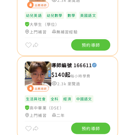
2.3k 瀏覽過
自薦導師
幼兒英語
幼兒數學
數學
英國語文
大學生（學位）
上門補習
無補習經驗
預約導師
導師編號 166611
$140起
每小時學費
2.3k 瀏覽過
自薦導師
生活與社會
全科
經濟
中國語文
高中畢業（DSE）
上門補習
二年
預約導師