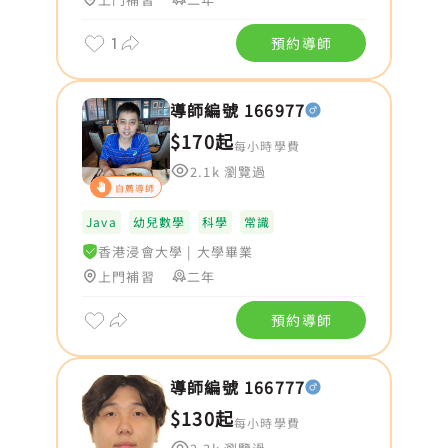
1
預約導師
導師編號 166977
$170起
每小時學費
2.1k 瀏覽過
自薦導師
Java
幼兒數學
科學
常識
香港浸會大學
|
大學畢業
上門補習
二年
預約導師
導師編號 166777
$130起
每小時學費