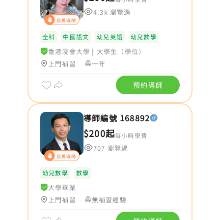
4.3k 瀏覽過
自薦導師
全科
中國語文
幼兒英語
幼兒數學
香港浸會大學
|
大學生（學位）
上門補習
一年
預約導師
導師編號 168892
$200起
每小時學費
707 瀏覽過
自薦導師
幼兒數學
數學
大學畢業
上門補習
無補習經驗