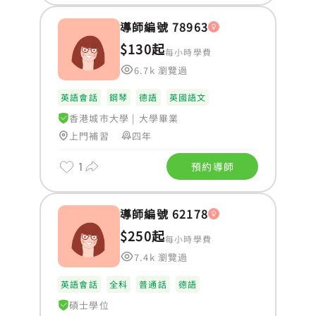
導師編號 78963
$130起
每小時學費
6.7k 瀏覽過
英語會話
鋼琴
德語
英國語文
香港城市大學
|
大學畢業
上門補習
四年
1
預約導師
導師編號 62178
$250起
每小時學費
7.4k 瀏覽過
英語會話
全科
普通話
德語
碩士學位