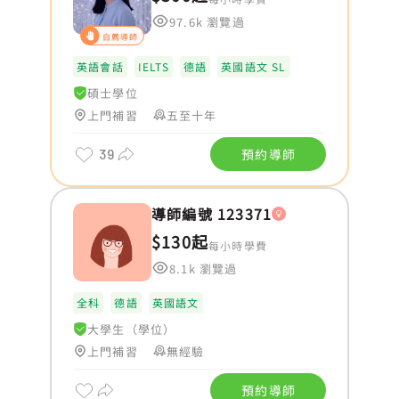
97.6k 瀏覽過
自薦導師
英語會話
IELTS
德語
英國語文 SL
碩士學位
上門補習
五至十年
39
預約導師
導師編號 123371
$130起
每小時學費
8.1k 瀏覽過
全科
德語
英國語文
大學生（學位）
上門補習
無經驗
預約導師