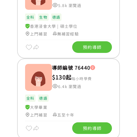
5.8k 瀏覽過
全科
生物
德語
香港浸會大學
|
碩士學位
上門補習
無補習經驗
預約導師
導師編號 76440
$130起
每小時學費
6.4k 瀏覽過
全科
德語
大學畢業
上門補習
五至十年
預約導師