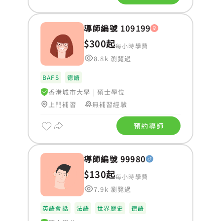
導師編號 109199
$300起
每小時學費
8.8k 瀏覽過
BAFS
德語
香港城市大學
|
碩士學位
上門補習
無補習經驗
預約導師
導師編號 99980
$130起
每小時學費
7.9k 瀏覽過
英語會話
法語
世界歷史
德語