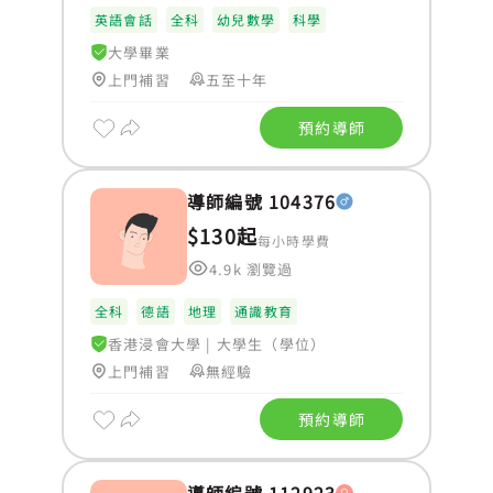
英語會話
全科
幼兒數學
科學
大學畢業
上門補習
五至十年
預約導師
導師編號 104376
$130起
每小時學費
4.9k 瀏覽過
全科
德語
地理
通識教育
香港浸會大學
|
大學生（學位）
上門補習
無經驗
預約導師