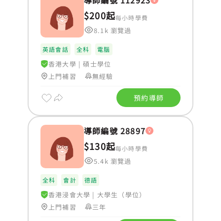
導師編號 112923
$200起
每小時學費
8.1k 瀏覽過
英語會話
全科
電腦
香港大學
|
碩士學位
上門補習
無經驗
預約導師
導師編號 28897
$130起
每小時學費
5.4k 瀏覽過
全科
會計
德語
香港浸會大學
|
大學生（學位）
上門補習
三年