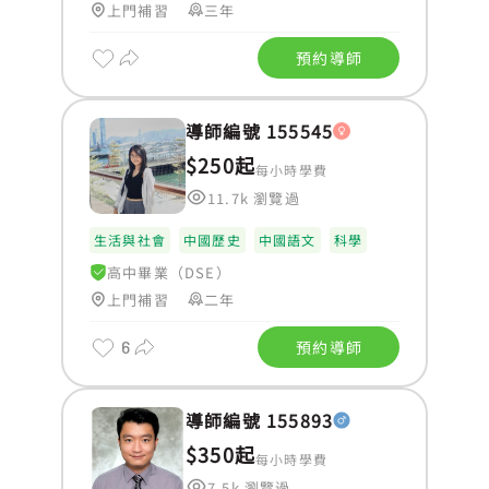
上門補習
三年
預約導師
導師編號 155545
$250起
每小時學費
11.7k 瀏覽過
生活與社會
中國歷史
中國語文
科學
高中畢業（DSE）
上門補習
二年
6
預約導師
導師編號 155893
$350起
每小時學費
7.5k 瀏覽過