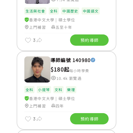
生活與社會
全科
中國歷史
中國語文
香港中文大學
|
碩士學位
上門補習
五至十年
3
預約導師
導師編號 140980
$180起
每小時學費
10.4k 瀏覽過
全科
小提琴
文科
樂理
香港中文大學
|
碩士學位
上門補習
四年
3
預約導師