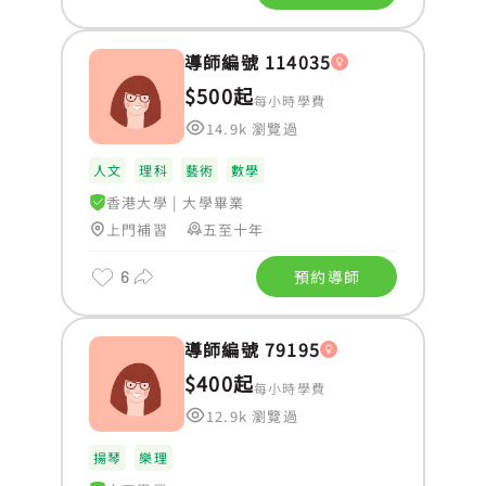
導師編號 114035
$500起
每小時學費
14.9k 瀏覽過
人文
理科
藝術
數學
香港大學
|
大學畢業
上門補習
五至十年
6
預約導師
導師編號 79195
$400起
每小時學費
12.9k 瀏覽過
揚琴
樂理