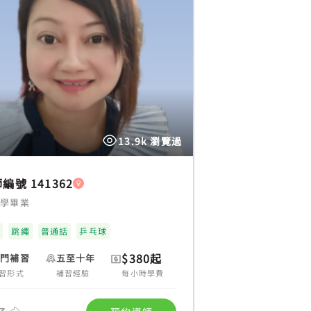
13.9k 瀏覽過
編號 141362
大學畢業
泳
跳繩
普通話
乒乓球
$380起
上門補習
五至十年
習形式
補習經驗
每小時學費