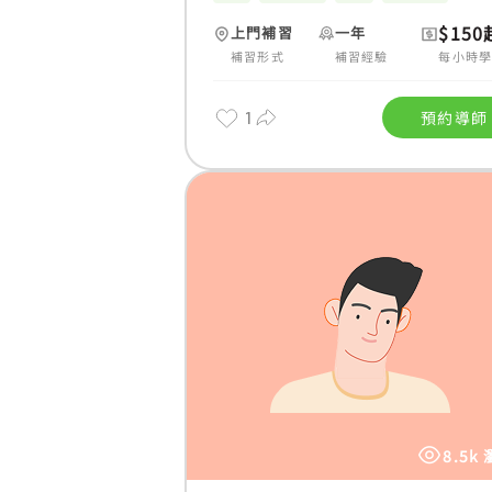
$150
上門補習
一年
補習形式
補習經驗
每小時
1
預約導師
8.5k