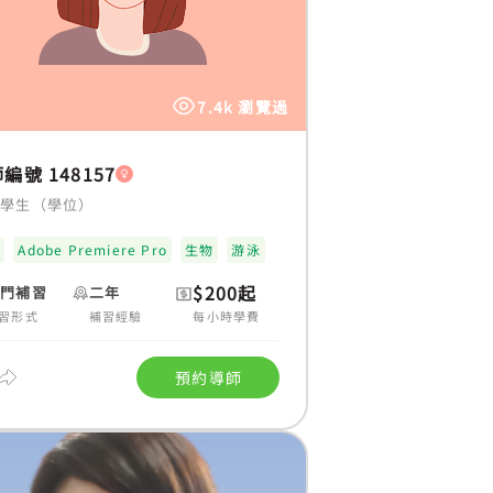
7.4k 瀏覽過
編號 148157
大學生（學位）
科
Adobe Premiere Pro
生物
游泳
$200起
上門補習
二年
習形式
補習經驗
每小時學費
預約導師