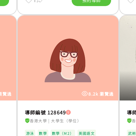
1
預約導師
 瀏覽過
8.2k 瀏覽過
導師編號 128649
導師
香港大學
|
大學生（學位）
游泳
數學
數學（M2）
英國語文
武