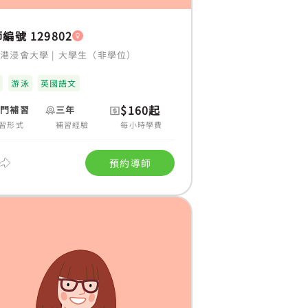
編號 129802
香港浸會大學
|
大學生（非學位）
科
游泳
英國語文
$160起
上門補習
三年
習形式
補習經驗
每小時學費
預約導師