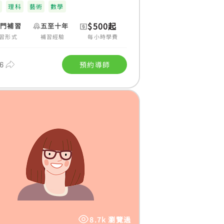
文
理科
藝術
數學
$500起
上門補習
五至十年
習形式
補習經驗
每小時學費
6
預約導師
8.7k 瀏覽過