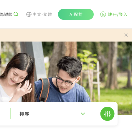
為導師
中文-繁體
AI配對
註冊/登入
排序