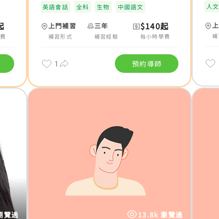
人
英語會話
全科
生物
中國語文
起
$140起
上門補習
三年
補
費
補習形式
補習經驗
每小時學費
1
預約導師
 瀏覽過
13.8k 瀏覽過