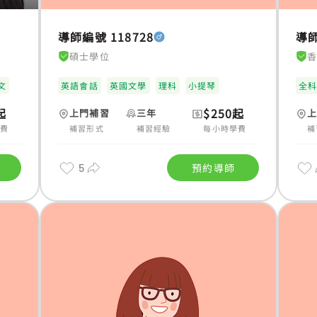
導師編號 118728
導師
碩士學位
文
英語會話
英國文學
理科
小提琴
全
起
$250起
上門補習
三年
學費
補習形式
補習經驗
每小時學費
補
5
預約導師