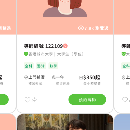
 瀏覽過
7.9k 瀏覽過
導師編號 122109
導師
香港城市大學
|
大學生（學位）
全科
游泳
數學
全
起
$350起
上門補習
一年
學費
補習形式
補習經驗
每小時學費
補
預約導師