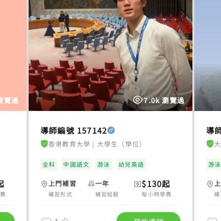
 瀏覽過
7.0k 瀏覽過
導師編號 157142
導師
香港教育大學
|
大學生（學位）
全科
中國語文
游泳
幼兒英語
游
起
$130起
上門補習
一年
學費
補習形式
補習經驗
每小時學費
補