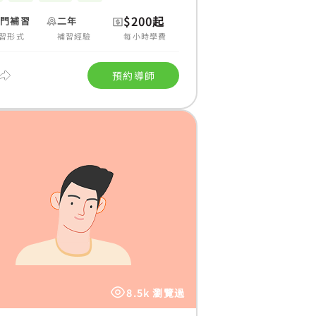
$200起
上門補習
二年
習形式
補習經驗
每小時學費
預約導師
8.5k 瀏覽過