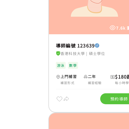
7.6k
導師編號 123639
香港科技大學
|
碩士學位
游泳
數學
$180
上門補習
二年
補習形式
補習經驗
每小時
預約導師