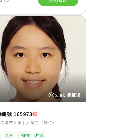
3
預約導師
2.8k 瀏覽過
編號 165973
香港城市大學
|
大學生（學位）
術
全科
小提琴
游泳