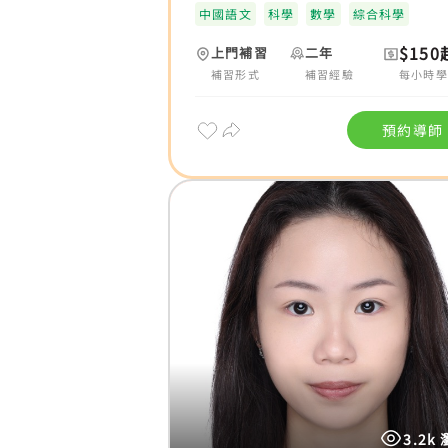
中國語文
科學
數學
綜合科學
$150
上門補習
二年
補習形式
補習經驗
每小時學
預約導師
3.2k