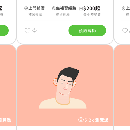
起
$200起
上門補習
無補習經驗
學費
補習形式
補習經驗
每小時學費
補
預約導師
 瀏覽過
5.2k 瀏覽過