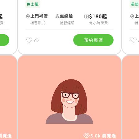
色士風
長
起
$180起
上門補習
無經驗
學費
補習形式
補習經驗
每小時學費
補
預約導師
 瀏覽過
5.0k 瀏覽過