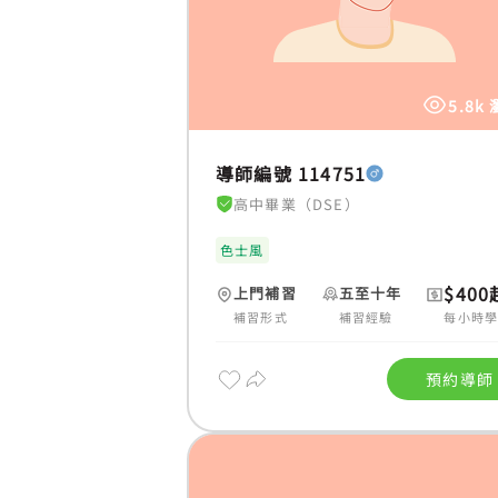
5.8k
導師編號 114751
高中畢業（DSE）
色士風
$400
上門補習
五至十年
補習形式
補習經驗
每小時
預約導師