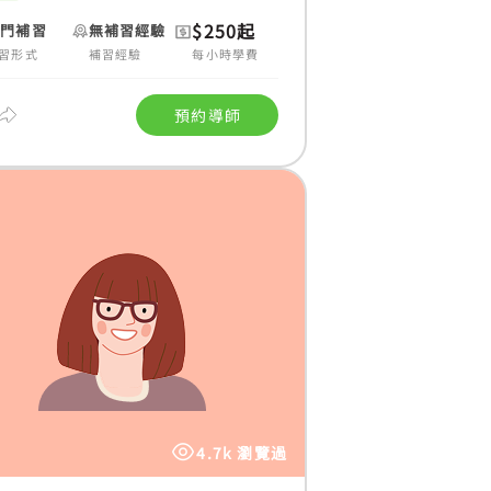
$250起
上門補習
無補習經驗
習形式
補習經驗
每小時學費
預約導師
4.7k 瀏覽過