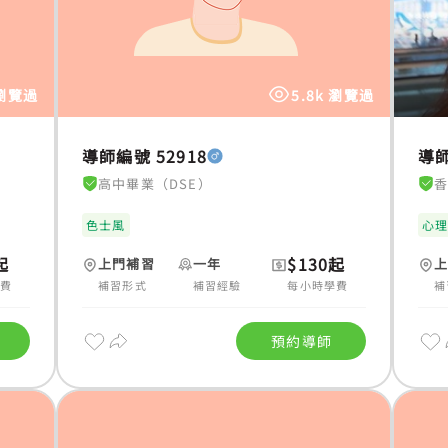
 瀏覽過
5.8k 瀏覽過
導師編號 52918
導師
高中畢業（DSE）
色士風
心
起
$130起
上門補習
一年
學費
補習形式
補習經驗
每小時學費
補
預約導師