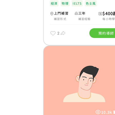
經濟
物理
IELTS
色士風
$400
上門補習
三年
補習形式
補習經驗
每小時
2
預約導師
10.3k