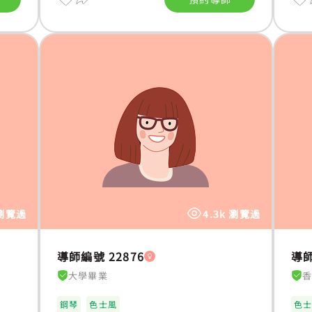
 瀏覽過
4.3k 瀏覽過
導師編號 22876
導師
大學畢業
鋼琴
色士風
色