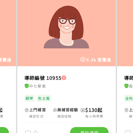
 瀏覽過
6.3k 瀏覽過
導師編號 10955
導師
中七畢業
鋼琴
色士風
全
起
$130起
上門補習
無補習經驗
學費
補習形式
補習經驗
每小時學費
補
預約導師