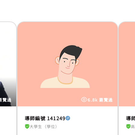
 瀏覽過
6.8k 瀏覽過
導師編號 141249
導師
大學生（學位）
高