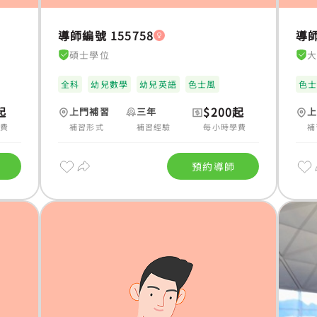
導師編號 155758
導師
碩士學位
全科
幼兒數學
幼兒英語
色士風
色
起
$200起
上門補習
三年
學費
補習形式
補習經驗
每小時學費
補
預約導師