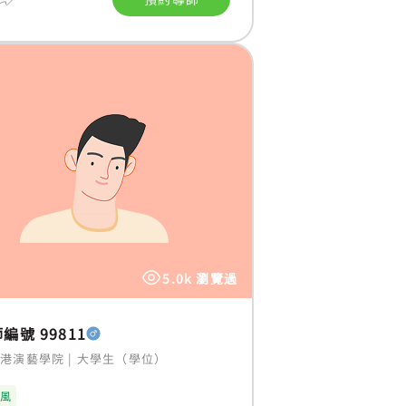
5.0k 瀏覽過
編號 99811
香港演藝學院
|
大學生（學位）
士風