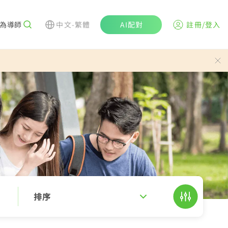
為導師
中文-繁體
AI配對
註冊/登入
排序