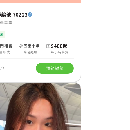
編號 70223
大學畢業
士風
$400起
上門補習
五至十年
習形式
補習經驗
每小時學費
預約導師