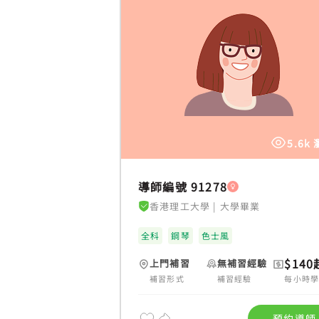
5.6k
導師編號 91278
香港理工大學
|
大學畢業
全科
鋼琴
色士風
$140
上門補習
無補習經驗
補習形式
補習經驗
每小時
預約導師