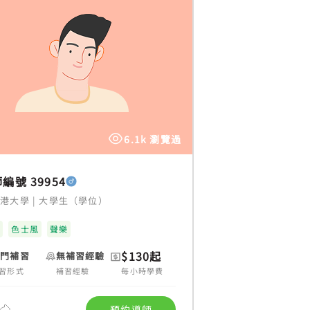
6.1k 瀏覽過
編號 39954
香港大學
|
大學生（學位）
科
色士風
聲樂
$130起
上門補習
無補習經驗
習形式
補習經驗
每小時學費
預約導師