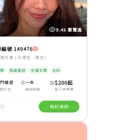
9.4k 瀏覽過
編號 149476
香港大學
|
大學生（學位）
理學
英語會話
中國文學
全科
$200起
上門補習
一年
習形式
補習經驗
每小時學費
預約導師