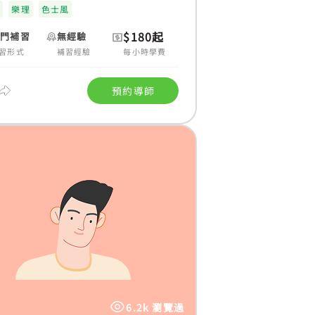
笛
樂理
色士風
$180起
上門補習
無經驗
習形式
補習經驗
每小時學費
預約導師
6.2k 瀏覽過