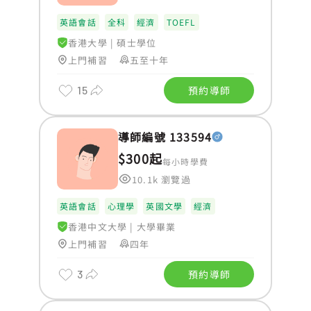
英語會話
全科
經濟
TOEFL
香港大學
|
碩士學位
上門補習
五至十年
15
預約導師
導師編號 133594
$300起
每小時學費
10.1k 瀏覽過
英語會話
心理學
英國文學
經濟
香港中文大學
|
大學畢業
上門補習
四年
3
預約導師