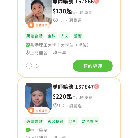
導師編號 167866
$130起
每小時學費
2.2k 瀏覽過
自薦導師
英語會話
全科
人文
藝術
香港理工大學
|
大學生（學位）
上門補習
一年
預約導師
導師編號 167847
$220起
每小時學費
1.2k 瀏覽過
自薦導師
英語會話
英文拼音
全科
幼兒數學
中七畢業
上門補習
一年