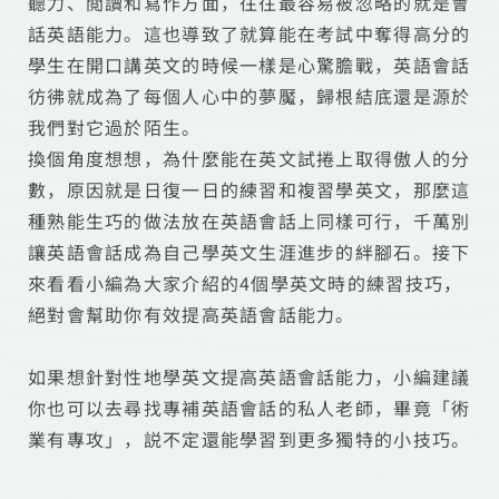
聽力、閲讀和寫作方面，往往最容易被忽略的就是會
話英語能力。這也導致了就算能在考試中奪得高分的
學生在開口講英文的時候一樣是心驚膽戰，英語會話
彷彿就成為了每個人心中的夢魘，歸根結底還是源於
我們對它過於陌生。
換個角度想想，為什麼能在英文試捲上取得傲人的分
數，原因就是日復一日的練習和複習學英文，那麼這
種熟能生巧的做法放在英語會話上同樣可行，千萬別
讓英語會話成為自己學英文生涯進步的絆腳石。接下
來看看小編為大家介紹的4個學英文時的練習技巧，
絕對會幫助你有效提高英語會話能力。
如果想針對性地學英文提高英語會話能力，小編建議
你也可以去尋找專補英語會話的私人老師，畢竟「術
業有專攻」，説不定還能學習到更多獨特的小技巧。