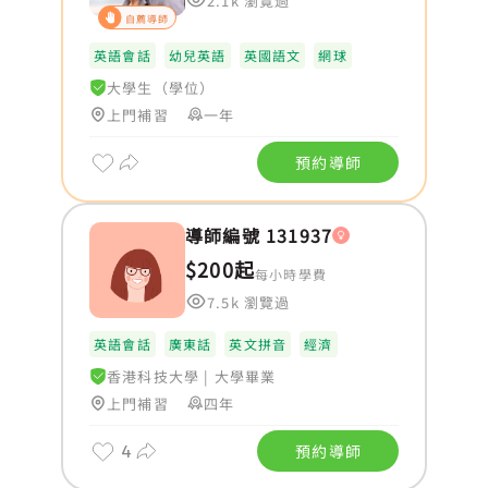
2.1k 瀏覽過
自薦導師
英語會話
幼兒英語
英國語文
網球
大學生（學位）
上門補習
一年
預約導師
導師編號 131937
$200起
每小時學費
7.5k 瀏覽過
英語會話
廣東話
英文拼音
經濟
香港科技大學
|
大學畢業
上門補習
四年
4
預約導師