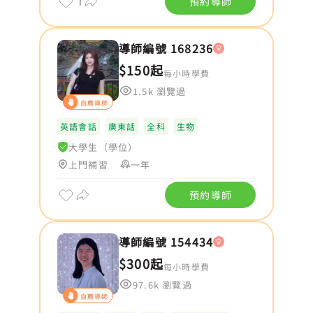
1
預約導師
導師編號 168236
$150起
每小時學費
1.5k 瀏覽過
自薦導師
英語會話
廣東話
全科
生物
大學生（學位）
上門補習
一年
預約導師
導師編號 154434
$300起
每小時學費
97.6k 瀏覽過
自薦導師