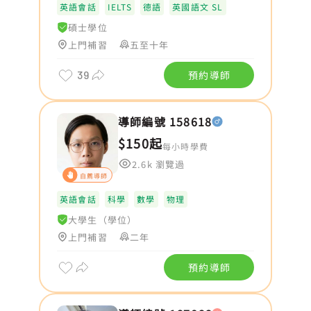
英語會話
IELTS
德語
英國語文 SL
碩士學位
上門補習
五至十年
39
預約導師
導師編號 158618
$150起
每小時學費
2.6k 瀏覽過
自薦導師
英語會話
科學
數學
物理
大學生（學位）
上門補習
二年
預約導師