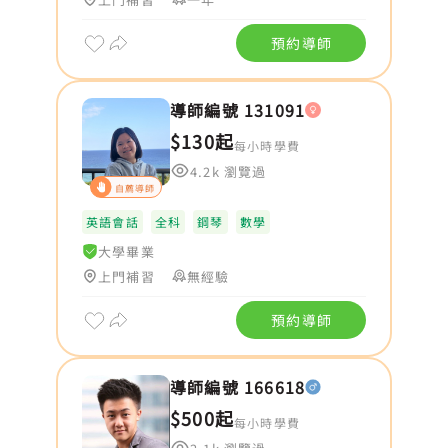
預約導師
導師編號 131091
$130起
每小時學費
4.2k 瀏覽過
自薦導師
英語會話
全科
鋼琴
數學
大學畢業
上門補習
無經驗
預約導師
導師編號 166618
$500起
每小時學費