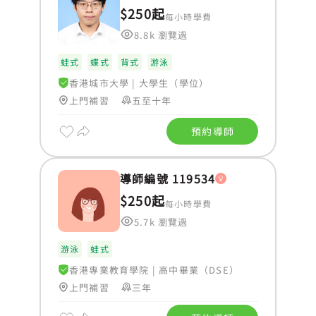
$250起
每小時學費
8.8k 瀏覽過
蛙式
蝶式
背式
游泳
香港城市大學
|
大學生（學位）
上門補習
五至十年
預約導師
導師編號 119534
$250起
每小時學費
5.7k 瀏覽過
游泳
蛙式
香港專業教育學院
|
高中畢業（DSE）
上門補習
三年