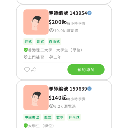
導師編號 143954
$200起
每小時學費
10.0k 瀏覽過
蛙式
背式
自由式
香港理工大學
|
大學生（學位）
上門補習
二年
預約導師
導師編號 159639
$140起
每小時學費
6.2k 瀏覽過
中國書法
蛙式
數學
乒乓球
大學生（學位）