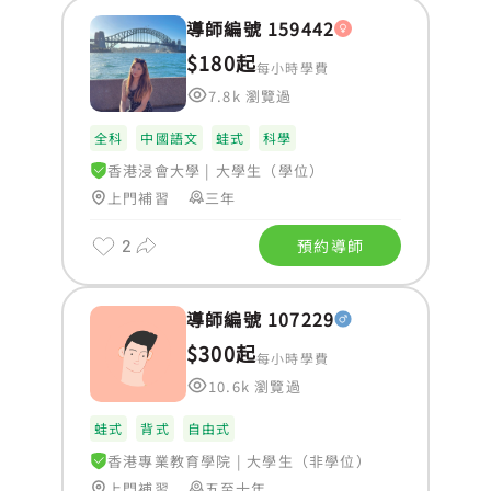
導師編號 159442
$180起
每小時學費
7.8k 瀏覽過
全科
中國語文
蛙式
科學
香港浸會大學
|
大學生（學位）
上門補習
三年
2
預約導師
導師編號 107229
$300起
每小時學費
10.6k 瀏覽過
蛙式
背式
自由式
香港專業教育學院
|
大學生（非學位）
上門補習
五至十年