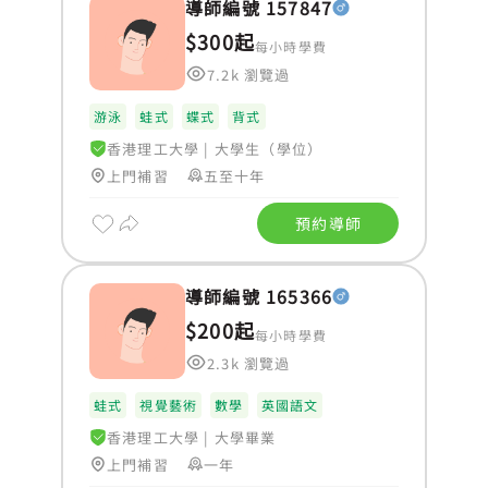
導師編號 157847
$300起
每小時學費
7.2k 瀏覽過
游泳
蛙式
蝶式
背式
香港理工大學
|
大學生（學位）
上門補習
五至十年
預約導師
導師編號 165366
$200起
每小時學費
2.3k 瀏覽過
蛙式
視覺藝術
數學
英國語文
香港理工大學
|
大學畢業
上門補習
一年