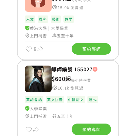
15.0k 瀏覽過
人文
理科
藝術
數學
香港大學
|
大學畢業
上門補習
五至十年
6
預約導師
導師編號 155027
$600起
每小時學費
16.1k 瀏覽過
英語會話
英文拼音
中國語文
蛙式
大學畢業
上門補習
五至十年
預約導師