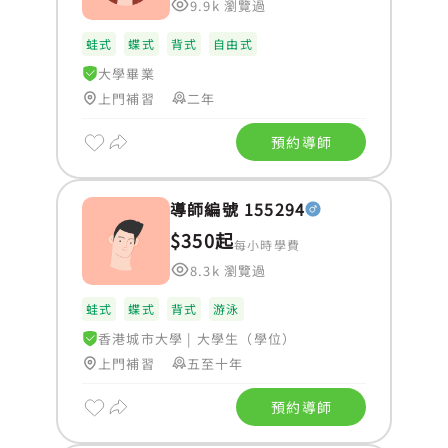
9.9k 瀏覽過
蛙式
蝶式
背式
自由式
大學畢業
上門補習
二年
預約導師
導師編號 155294
$350起
每小時學費
8.3k 瀏覽過
蛙式
蝶式
背式
游泳
香港城市大學
|
大學生（學位）
上門補習
五至十年
預約導師