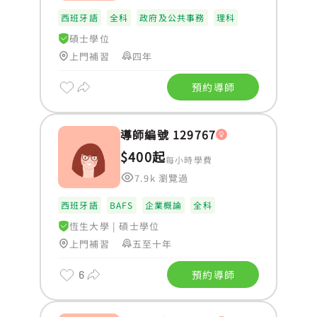
西班牙語
全科
政府及公共事務
理科
碩士學位
上門補習
四年
預約導師
導師編號 129767
$400起
每小時學費
7.9k 瀏覽過
西班牙語
BAFS
企業概論
全科
恆生大學
|
碩士學位
上門補習
五至十年
6
預約導師