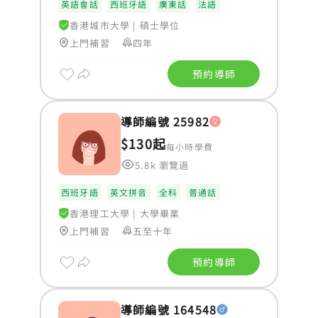
英語會話
西班牙語
廣東話
法語
香港城市大學
|
碩士學位
上門補習
四年
預約導師
導師編號 25982
$130起
每小時學費
5.8k 瀏覽過
西班牙語
英文拼音
全科
普通話
香港理工大學
|
大學畢業
上門補習
五至十年
預約導師
導師編號 164548