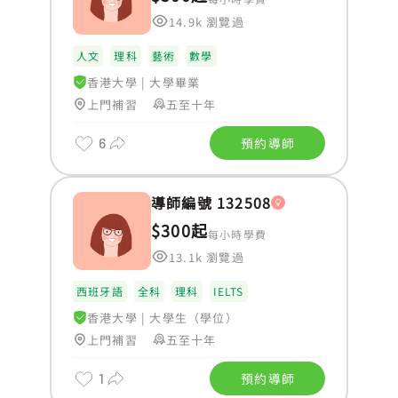
14.9k 瀏覽過
人文
理科
藝術
數學
香港大學
|
大學畢業
上門補習
五至十年
6
預約導師
導師編號 132508
$300起
每小時學費
13.1k 瀏覽過
西班牙語
全科
理科
IELTS
香港大學
|
大學生（學位）
上門補習
五至十年
1
預約導師