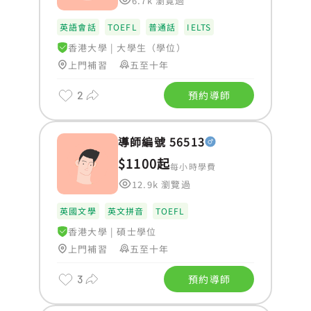
6.7k 瀏覽過
英語會話
TOEFL
普通話
IELTS
香港大學
|
大學生（學位）
上門補習
五至十年
2
預約導師
導師編號 56513
$1100起
每小時學費
12.9k 瀏覽過
英國文學
英文拼音
TOEFL
香港大學
|
碩士學位
上門補習
五至十年
3
預約導師