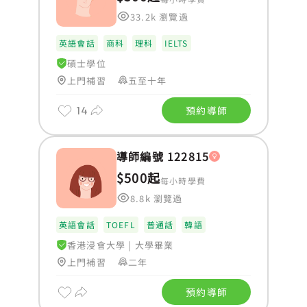
33.2k 瀏覽過
英語會話
商科
理科
IELTS
碩士學位
上門補習
五至十年
14
預約導師
導師編號 122815
$500起
每小時學費
8.8k 瀏覽過
英語會話
TOEFL
普通話
韓語
香港浸會大學
|
大學畢業
上門補習
二年
預約導師