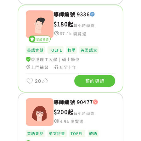
導師編號 9336
$180起
每小時學費
67.1k 瀏覽過
星級導師
英語會話
TOEFL
數學
英國語文
香港理工大學
|
碩士學位
上門補習
五至十年
20
預約導師
導師編號 90477
$200起
每小時學費
4.9k 瀏覽過
英語會話
英文拼音
TOEFL
韓語