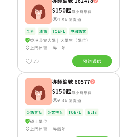
導師編號 162478
$150起
每小時學費
1.9k 瀏覽過
全科
法語
TOEFL
中國語文
香港浸會大學
|
大學生（學位）
上門補習
一年
預約導師
導師編號 60577
$150起
每小時學費
6.4k 瀏覽過
英語會話
英文拼音
TOEFL
IELTS
碩士學位
上門補習
四年