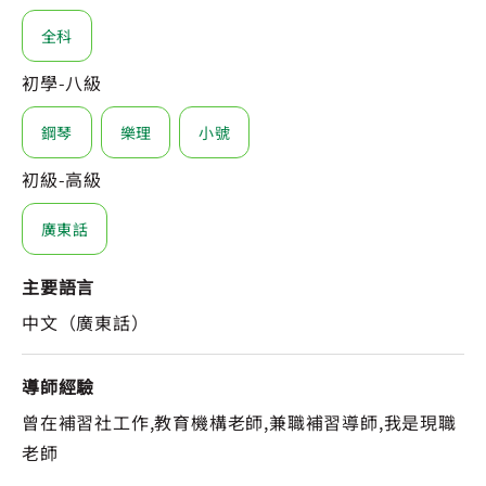
全科
初學-八級
鋼琴
樂理
小號
初級-高級
廣東話
主要語言
中文（廣東話）
導師經驗
曾在補習社工作,教育機構老師,兼職補習導師,我是現職
老師