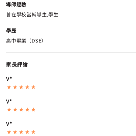
導師經驗
曾在學校當輔導生,學生
學歷
高中畢業（DSE）
家長評論
V*
V*
V*