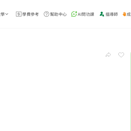
教學
學費參考
幫助中心
AI問功課
搵導師
成