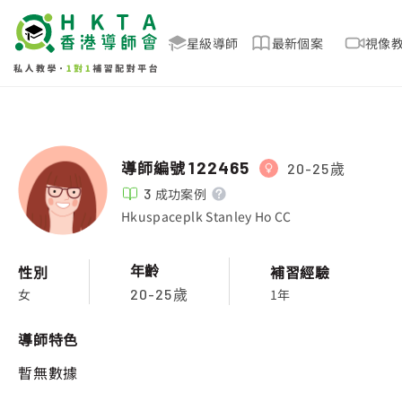
星級導師
最新個案
視像
導師編號
122465
20-25歲
3
成功案例
Hkuspaceplk Stanley Ho CC
年齡
性別
補習經驗
女
1年
20-25歲
導師特色
暫無數據