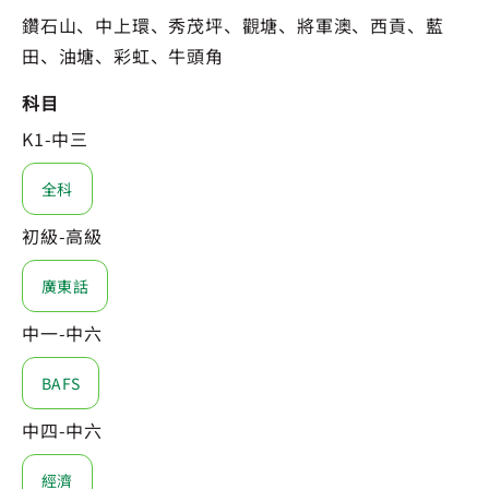
鑽石山、中上環、秀茂坪、觀塘、將軍澳、西貢、藍
田、油塘、彩虹、牛頭角
科目
K1-中三
全科
初級-高級
廣東話
中一-中六
BAFS
中四-中六
經濟