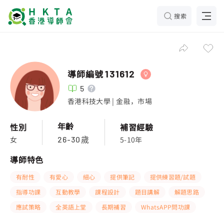
搜索
導師編號
131612
5
香港科技大學 | 金融，市場
年齡
性別
補習經驗
女
5-10年
26-30歲
導師特色
有耐性
有愛心
細心
提供筆記
提供練習題/試題
指導功課
互動教學
課程設計
題目講解
解題思路
應試策略
全英語上堂
長期補習
WhatsAPP問功課