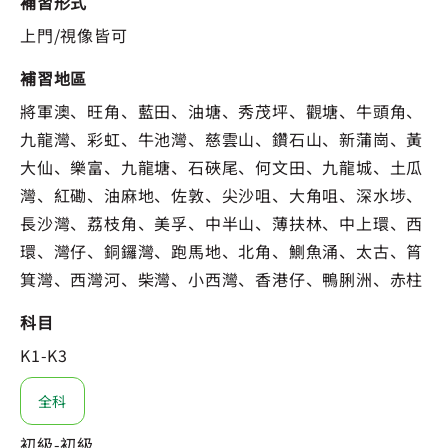
補習形式
上門/視像皆可
補習地區
將軍澳、旺角、藍田、油塘、秀茂坪、觀塘、牛頭角、
九龍灣、彩虹、牛池灣、慈雲山、鑽石山、新蒲崗、黃
大仙、樂富、九龍塘、石硤尾、何文田、九龍城、土瓜
灣、紅磡、油麻地、佐敦、尖沙咀、大角咀、深水埗、
長沙灣、荔枝角、美孚、中半山、薄扶林、中上環、西
環、灣仔、銅鑼灣、跑馬地、北角、鰂魚涌、太古、筲
箕灣、西灣河、柴灣、小西灣、香港仔、鴨脷洲、赤柱
科目
K1-K3
全科
初級-初級