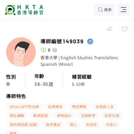
搜索
導師編號
149039
8
香港大學 | English Studies Translation;
Spanish (Minor)
年齡
性別
補習經驗
男
5-10年
26-30歲
導師特色
WhatsAPP問功課
長期補習
應試策略
全英語上堂
題目講解
解題思路
課程設計
互動教學
指導功課
提供練習題/試題
提供筆記
細心
有耐性
有愛心
嚴格