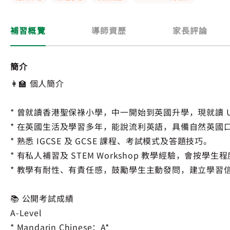
補習概覽
導師資歷
家長評論
簡介
👩‍🏫 個人簡介
* 曾就讀香港聖保祿小學，中一開始到英國升學，現就讀 Universi
* 在英國生活及學習多年，能說流利英語，具備自然英國
* 熟悉 IGCSE 及 GCSE 課程、考試模式及答題技巧。
* 有私人補習及 STEM Workshop 教學經驗，會按
* 教學有耐性、有責任感，鼓勵學生主動發問，建立學習
📚 公開考試成績
A-Level
* Mandarin Chinese：A*