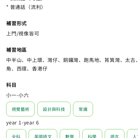
* 普通話（流利）
補習形式
上門/視像皆可
補習地區
中半山、中上環、灣仔、銅鑼灣、跑馬地、筲箕灣、太古
角、西環、香港仔
科目
小一-小六
視覺藝術
設計與科技
常識
year 1-year 6
全科
英國語文
數學
科學
語言
人