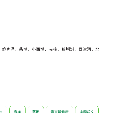
、鰂魚涌、柴灣、小西灣、赤柱、鴨脷洲、西灣河、北
文
音樂
藝術
體育與健康
中國語文