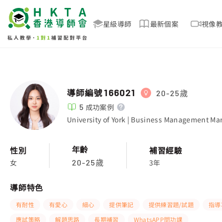
星級導師
最新個案
視像
導師編號
166021
20-25歲
5
成功案例
University of York | Business Management Ma
年齡
性別
補習經驗
女
3年
20-25歲
導師特色
有耐性
有愛心
細心
提供筆記
提供練習題/試題
指導
應試策略
解題思路
長期補習
WhatsAPP問功課