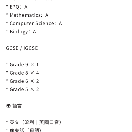
* EPQ：A
* Mathematics：A
* Computer Science：A
* Biology：A
GCSE / IGCSE
* Grade 9 × 1
* Grade 8 × 4
* Grade 6 × 2
* Grade 5 × 2
🌍 語言
* 英文（流利｜英國口音）
* 廣東話（母語）