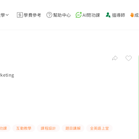
教學
學費參考
幫助中心
AI問功課
搵導師
成
rketing
功課
互動教學
課程設計
題目講解
全英語上堂