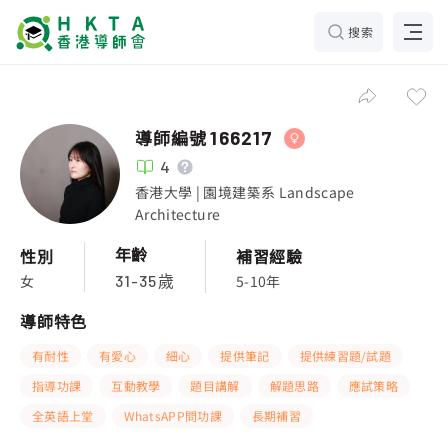
搜索
導師編號
166217
4
香港大學 | 園境建築系 Landscape
Architecture
年齡
性別
補習經驗
女
5-10年
31-35歲
導師特色
有耐性
有愛心
細心
提供筆記
提供練習題/試題
指導功課
互動教學
題目講解
解題思路
應試策略
全英語上堂
WhatsAPP問功課
長期補習