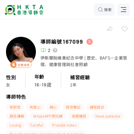
搜索
導師編號
167099
2
伊斯蘭脫維善紀念中學 | 歷史、BAFS－企業管
理、健康管理與社會照顧
自薦導師
年齡
性別
補習經驗
女
1年
16-19歲
導師特色
有耐性
有愛心
細心
提供筆記
課程設計
題目講解
WhatsAPP問功課
長期補習
Have patience
Loving
Careful
Provide notes
Provide practice questions/test questions