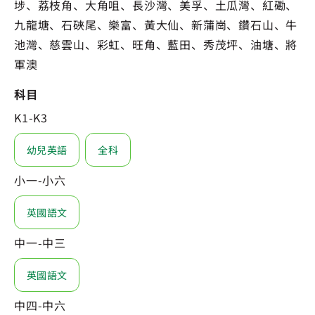
埗、荔枝角、大角咀、長沙灣、美孚、土瓜灣、紅磡、
九龍塘、石硤尾、樂富、黃大仙、新蒲崗、鑽石山、牛
池灣、慈雲山、彩虹、旺角、藍田、秀茂坪、油塘、將
軍澳
科目
K1-K3
幼兒英語
全科
小一-小六
英國語文
中一-中三
英國語文
中四-中六