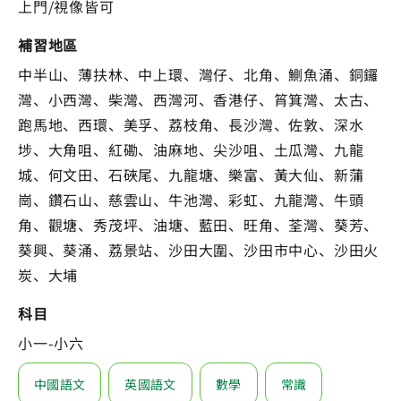
上門/視像皆可
補習地區
中半山、薄扶林、中上環、灣仔、北角、鰂魚涌、銅鑼
灣、小西灣、柴灣、西灣河、香港仔、筲箕灣、太古、
跑馬地、西環、美孚、荔枝角、長沙灣、佐敦、深水
埗、大角咀、紅磡、油麻地、尖沙咀、土瓜灣、九龍
城、何文田、石硤尾、九龍塘、樂富、黃大仙、新蒲
崗、鑽石山、慈雲山、牛池灣、彩虹、九龍灣、牛頭
角、觀塘、秀茂坪、油塘、藍田、旺角、荃灣、葵芳、
葵興、葵涌、荔景站、沙田大圍、沙田市中心、沙田火
炭、大埔
科目
小一-小六
中國語文
英國語文
數學
常識