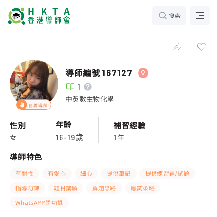
搜索
導師編號
167127
1
中英數生物化學
自薦導師
年齡
性別
補習經驗
女
1年
16-19歲
導師特色
有耐性
有愛心
細心
提供筆記
提供練習題/試題
指導功課
題目講解
解題思路
應試策略
WhatsAPP問功課