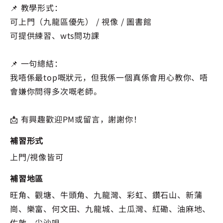
📌 教學形式：
可上門（九龍區優先） / 視像 / 圖書館
可提供練習、wts問功課
📌 一句總結：
我唔係最top嘅狀元，但我係一個真係會用心教你、唔
會嫌你問得多次嘅老師。
📩 有興趣歡迎PM或留言，謝謝你！
補習形式
上門/視像皆可
補習地區
旺角、觀塘、牛頭角、九龍灣、彩虹、鑽石山、新蒲
崗、樂富、何文田、九龍城、土瓜灣、紅磡、油麻地、
佐敦、尖沙咀