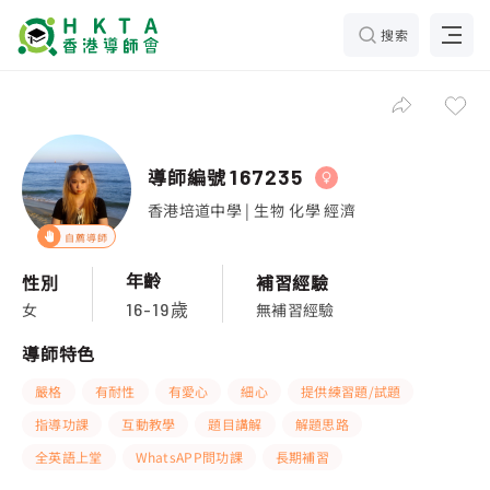
搜索
導師編號
167235
香港培道中學 | 生物 化學 經濟
自薦導師
年齡
性別
補習經驗
女
無補習經驗
16-19歲
導師特色
嚴格
有耐性
有愛心
細心
提供練習題/試題
指導功課
互動教學
題目講解
解題思路
全英語上堂
WhatsAPP問功課
長期補習