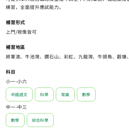
練習，全面提升應試能力。
補習形式
上門/視像皆可
補習地區
將軍澳、牛池灣、鑽石山、彩虹、九龍灣、牛頭角、觀塘
科目
小一-小六
中國語文
科學
常識
數學
中一-中三
數學
綜合科學