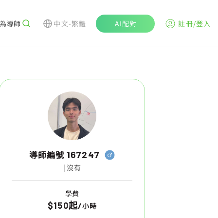
為導師
中文-繁體
AI配對
註冊/登入
導師編號
167247
| 沒有
學費
$150起
/
小時