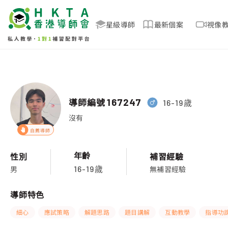
星級導師
最新個案
視像
導師編號
167247
16-19歲
沒有
自薦導師
年齡
性別
補習經驗
男
無補習經驗
16-19歲
導師特色
細心
應試策略
解題思路
題目講解
互動教學
指導功