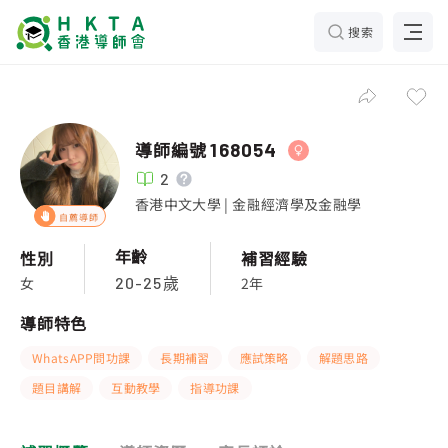
搜索
導師編號
168054
2
香港中文大學 | 金融經濟學及金融學
自薦導師
年齡
性別
補習經驗
女
2年
20-25歲
導師特色
WhatsAPP問功課
長期補習
應試策略
解題思路
題目講解
互動教學
指導功課