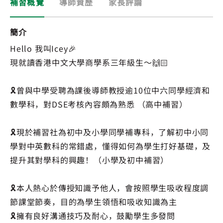
補習概覽
導師資歷
家長評論
簡介
Hello 我叫Icey🎉
現就讀香港中文大學商學系三年級生～🙌🏻
🎗️曾與中學受聘為課後導師教授逾10位中六同學經濟和
數學科，對DSE考核內容頗為熟悉 （高中補習）
🎗️現於補習社為初中及小學同學補專科，了解初中小同
學對中英數科的常錯處，懂得如何為學生打好基礎，及
提升其對學科的興趣！（小學及初中補習）
🎗️本人熱心於傳授知識予他人，會按照學生吸收程度調
節課堂節奏，目的為學生領悟和吸收知識為主
🎗️擁有良好溝通技巧及耐心，鼓勵學生多發問