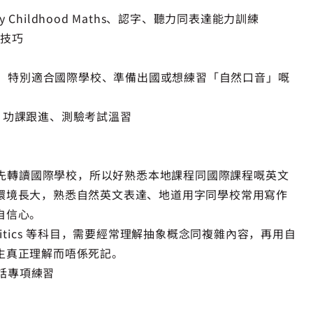
 Childhood Maths、認字、聽力同表達能力訓練
試技巧
對話，特別適合國際學校、準備出國或想練習「自然口音」嘅
uage、功課跟進、測驗考試溫習
之後先轉讀國際學校，所以好熟悉本地課程同國際課程嘅英文
環境長大，熟悉自然英文表達、地道用字同學校常用寫作
自信心。
l Politics 等科目，需要經常理解抽象概念同複雜內容，再用自
生真正理解而唔係死記。
圖說話專項練習