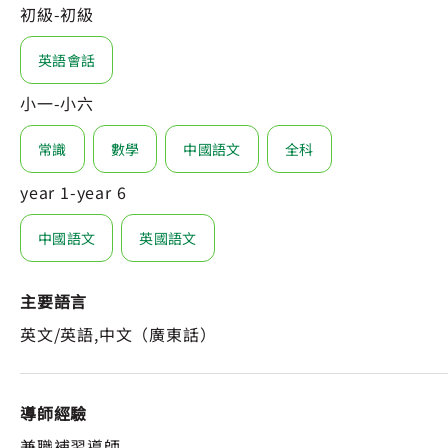
初級-初級
英語會話
小一-小六
常識
數學
中國語文
全科
year 1-year 6
中國語文
英國語文
主要語言
英文/英語,中文（廣東話）
導師經驗
兼職補習導師