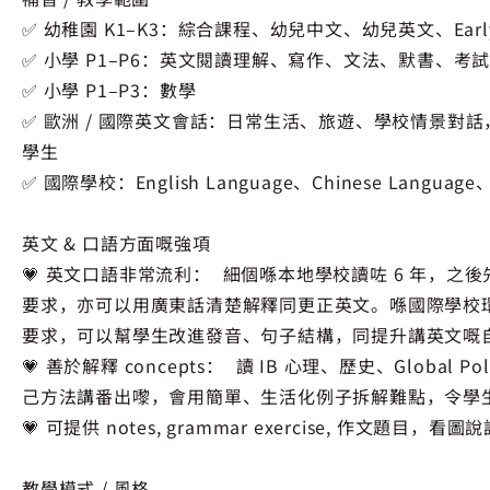
✅ 幼稚園 K1–K3：綜合課程、幼兒中文、幼兒英文、Early
✅ 小學 P1–P6：英文閱讀理解、寫作、文法、默書、考
✅ 小學 P1–P3：數學
✅ 歐洲 / 國際英文會話：日常生活、旅遊、學校情景
學生
✅ 國際學校：English Language、Chinese Lang
英文 & 口語方面嘅強項
💗 英文口語非常流利： 細個喺本地學校讀咗 6 年，
要求，亦可以用廣東話清楚解釋同更正英文。喺國際學校
要求，可以幫學生改進發音、句子結構，同提升講英文嘅
💗 善於解釋 concepts： 讀 IB 心理、歷史、Globa
己方法講番出嚟，會用簡單、生活化例子拆解難點，令學
💗 可提供 notes, grammar exercise, 作文題目，看
教學模式 / 風格