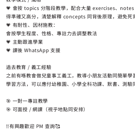
💗 會按 topics 分階段教學，配合大量 exercises、note
得準確又高分，清楚解釋 concepts 同背後原理，避免死
💗 有耐性、因材施教：
會按學生程度、性格、專註力去調整教法
💗 主動跟進學業
💗 課後 WhatsApp 支援
過去教育 / 義工經驗
之前有喺教會做兒童事工義工，教導小朋友活動同簡單學
學習方法，可以應付幼稚園、小學全科功課、默書、測驗
🎯 一對一專註教學
🎯 可面授 / 網課（視乎地點同安排）
‼️有興趣歡迎 PM 查詢🥰