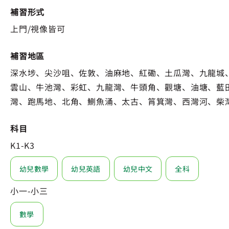
補習形式
上門/視像皆可
補習地區
深水埗、尖沙咀、佐敦、油麻地、紅磡、土瓜灣、九龍城
雲山、牛池灣、彩虹、九龍灣、牛頭角、觀塘、油塘、藍
灣、跑馬地、北角、鰂魚涌、太古、筲箕灣、西灣河、柴
科目
K1-K3
幼兒數學
幼兒英語
幼兒中文
全科
小一-小三
數學