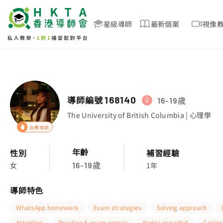
星級導師
最新個案
視像
導師編號
168140
16-19歲
The University of British Columbia | 心理學
自薦導師
年齡
性別
補習經驗
女
1年
16-19歲
導師特色
WhatsApp homework
Exam strategies
Solving approach
Attentive
Practice & exam papers
Notes provided
Caring