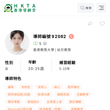
搜索
導師編號
92062
5
香港教育大學 | 幼兒教育
年齡
性別
補習經驗
女
5-10年
20-25歲
導師特色
嚴格
有耐性
有愛心
細心
提供筆記
提供練習題/試題
指導功課
解題思路
互動教學
應試策略
課程設計
全英語上堂
題目講解
WhatsAPP問功課
提供教琴（音樂）
長期補習