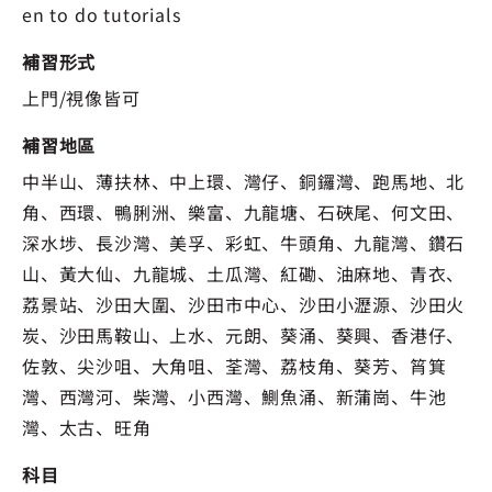
en to do tutorials
補習形式
上門/視像皆可
補習地區
中半山、薄扶林、中上環、灣仔、銅鑼灣、跑馬地、北
角、西環、鴨脷洲、樂富、九龍塘、石硤尾、何文田、
深水埗、長沙灣、美孚、彩虹、牛頭角、九龍灣、鑽石
山、黃大仙、九龍城、土瓜灣、紅磡、油麻地、青衣、
荔景站、沙田大圍、沙田市中心、沙田小瀝源、沙田火
炭、沙田馬鞍山、上水、元朗、葵涌、葵興、香港仔、
佐敦、尖沙咀、大角咀、荃灣、荔枝角、葵芳、筲箕
灣、西灣河、柴灣、小西灣、鰂魚涌、新蒲崗、牛池
灣、太古、旺角
科目