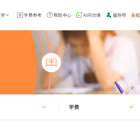
教学
学费参考
帮助中心
AI问功课
揾导师
成
学费