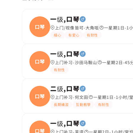
一级,口琴
口琴
上门/视像皆可-大角咀
一星期1日-1
細心
有愛心
有耐性
一级,口琴
口琴
上门补习-沙田马鞍山
一星期2日-45
有耐性
二级,口琴
口琴
上门补习-何文田
一星期1日-1小时/
長期補習
互動教學
有耐性
一级,口琴
口琴
上门补习-荃湾
一星期2日-1小时/堂