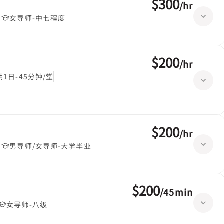
$300
/
hr
堂
女导师-中七程度
$200
/
hr
1日-45分钟/堂
$200
/
hr
堂
男导师/女导师-大学毕业
$200
/
45min
女导师-八级