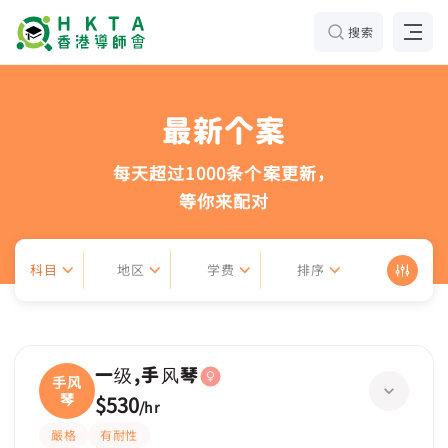
搜索
最新个案
每天超过1000条个案更新，
等你来配对
科目
地区
学费
排序
一级,手风琴
手风
琴
$530
/
hr
嚴格
有耐性