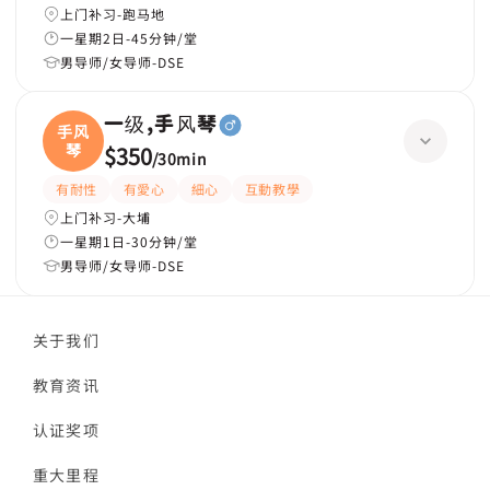
上门补习-跑马地
一星期2日-45分钟/堂
男导师/女导师-DSE
一级,手风琴
手风
琴
$350
/
30min
有耐性
有愛心
細心
互動教學
上门补习-大埔
一星期1日-30分钟/堂
男导师/女导师-DSE
关于我们
教育资讯
认证奖项
重大里程