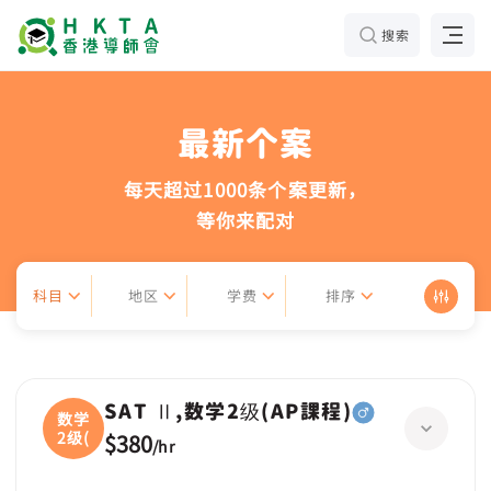
搜索
最新个案
每天超过1000条个案更新，
等你来配对
科目
地区
学费
排序
SAT Ⅱ,数学2级(AP課程)
数学
2级(
$380
/
hr