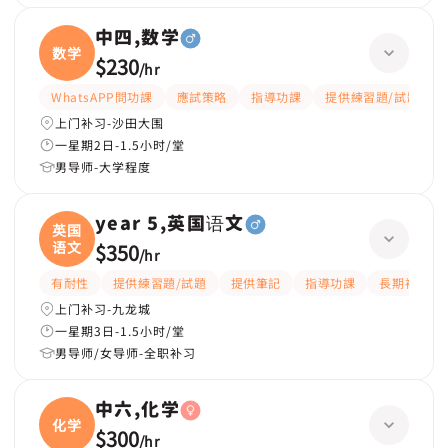
中四,数学
数学
$230
/
hr
WhatsAPP問功課
應試策略
指導功課
提供練習題/試題
上门补习-沙田大围
一星期2日-1.5小时/堂
男导师-大学程度
year 5,英国语文
英国
语文
$350
/
hr
有耐性
提供練習題/試題
提供筆記
指導功課
長期補習
上门补习-九龙城
一星期3日-1.5小时/堂
男导师/女导师-全职补习
中六,化学
化学
$300
/
hr