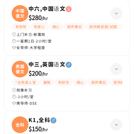
中六,中国语文
中国
语文
$280
/
hr
有耐性
有愛心
細心
提供筆記
提供練習題/試題
課程
上门补习-新蒲岗
一星期1日-2小时/堂
女导师-大学程度
中三,英国语文
英国
语文
$200
/
hr
*全英語上堂
嚴格
有耐性
細心
提供筆記
提供練習題
视像补习
-1小时/堂
男导师-DSE
K1,全科
全科
$150
/
hr