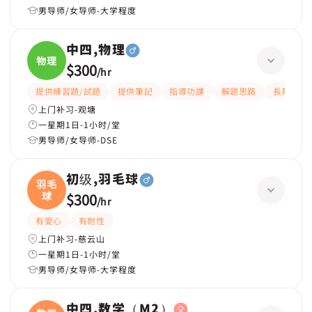
男导师/女导师-大学程度
中四,物理
物理
$300
/
hr
提供練習題/試題
提供筆記
指導功課
解題思路
長期補習
上门补习-观塘
一星期1日-1小时/堂
男导师/女导师-DSE
初级,羽毛球
羽毛
球
$300
/
hr
有愛心
有耐性
上门补习-慈云山
一星期1日-1小时/堂
男导师/女导师-大学程度
中四,数学（M2）