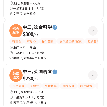
上门/视像皆可-元朗
一星期2日-1.5小时/堂
女导师-大学程度
中三,综合科学
综合
科学
$300
/
hr
有耐性
有愛心
提供筆記
提供練習題/試題
互動教學
上门补习-中半山
一星期1日-1.5小时/堂
男导师/女导师-全职补习
中三,英国语文
英国
语文
$230
/
hr
長期補習
有耐性
互動教學
課程設計
題目講解
解題
上门/视像皆可-中上环
一星期2日-1.5小时/堂
男导师/女导师-大学程度