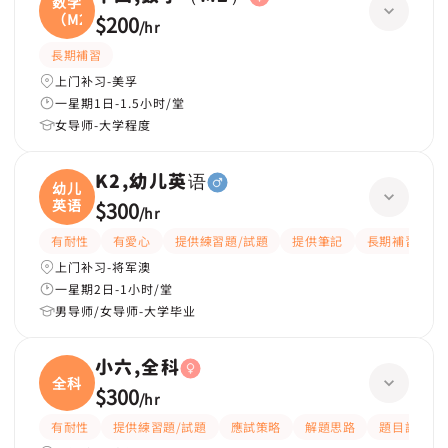
数学
（M2
$200
/
hr
長期補習
上门补习-美孚
一星期1日-1.5小时/堂
女导师-大学程度
K2,幼儿英语
幼儿
英语
$300
/
hr
有耐性
有愛心
提供練習題/試題
提供筆記
長期補習
上门补习-将军澳
一星期2日-1小时/堂
男导师/女导师-大学毕业
小六,全科
全科
$300
/
hr
有耐性
提供練習題/試題
應試策略
解題思路
題目講解