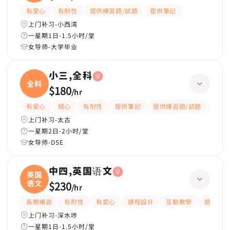
有愛心
有耐性
提供練習題/試題
提供筆記
上门补习-小西湾
一星期1日-1.5小时/堂
女导师-大学毕业
小三,全科
全科
$180
/
hr
有愛心
細心
有耐性
提供筆記
提供練習題/試題
指導
上门补习-太古
一星期2日-2小时/堂
女导师-DSE
中四,英国语文
英国
语文
$230
/
hr
長期補習
有耐性
有愛心
課程設計
互動教學
題目講
上门补习-深水埗
一星期1日-1.5小时/堂