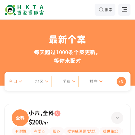
搜索
最新个案
每天超过1000条个案更新，
等你来配对
科目
地区
学费
排序
小六,全科
全科
$200
/
hr
有耐性
有愛心
細心
提供練習題/試題
提供筆記
指導