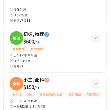
视像补习
-1小时/堂
男导师-DSE
初级,物理
物理
$600
/
hr
互動教學
解題思路
上门补习-中半山
-1.5小时/堂
男导师
小三,全科
全科
$150
/
hr
有耐性
細心
提供練習題/試題
題目講解
解題思路
上门补习-筲箕湾
一星期2日-1.5小时/堂