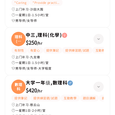
*Caring
*Provide practice questions/test questions
上门补习-沙田大围
一星期1日-1.5小时/堂
男导师/女导师
中三,理科(化學)
理科
(化
$250
/
hr
學
有耐性
有愛心
提供筆記
提供練習題/試題
互動教學
上门补习-九龙塘
一星期1日-1.5小时/堂
男导师/女导师-大学程度
大学一年级,數理科
數理
科
$420
/
hr
提供筆記
提供練習題/試題
互動教學
題目講解
課程設計
上门补习-慈云山
一星期1日-2小时/堂