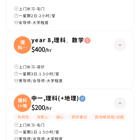
上门补习-屯门
一星期2日-2小时/堂
女导师-大学程度
year 8,理科、数学
理
科、
$400
/
hr
数学
上门补习-湾仔
一星期3日-1.5小时/堂
男导师/女导师-大学程度
中一,理科(+地理)
理科
(+地
$200
/
hr
有耐性
有愛心
細心
提供筆記
提供練習題/試題
課程
上门补习-屯门
一星期1日-1.5小时/堂
男导师/女导师-大学程度