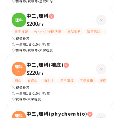
男导师/女导师-全职补习
中二,理科
理科
$200
/
hr
長期補習
WhatsAPP問功課
應試策略
解題思路
題目講
视像补习
一星期1日-1.5小时/堂
男导师/女导师-大学程度
中二,理科(補底)
理科
(補
$220
/
hr
底
細心
有愛心
有耐性
題目講解
互動教學
課程設計
视像补习
一星期1日-1.5小时/堂
女导师-大学程度
中三,理科(phychembio)
理科