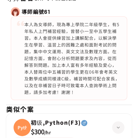
導師編號
61
本人為女導師，現為專上學院二年級學生，有5
年私人上門補習經驗，曾替小一至中五學生補
習。本人會提供練習加上講解配合，以解決學
生在學習、溫習上的困難之處和面對考試的問
題，集中中文運用、英文文法及數理方面。在
記憶方面，會耐心分析問題要求及內容，從而
解答到問題。加上本人富有多年經驗及愛心，
本人替兩位中五補習的學生更在06年會考英文
及數學成績同樣達C級，補習時間可配合家長，
以及在非補習日子時可致電本人查詢學術上問
題，請多加考慮！謝謝 !
类似个案
初级,Python(F3)
Pytho
$300
/
hr