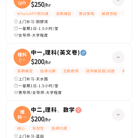
(ph
$250
/
hr
WhatsAPP問功課
長期補習
應試策略
解題思路
題目講
上门补习-铜锣湾
一星期1日-1.5小时/堂
女导师-大学程度
中一,理科(英文卷)
理科
(英
$200
/
hr
文
長期補習
指導功課
互動教學
提供練習題/試題
有耐性
上门补习-天水围
一星期1日-1.5小时/堂
男导师/女导师-大学程度
中二,理科、数学
理
科、
$200
/
hr
数学
細心
有耐性
指導功課
上门补习-蓝田