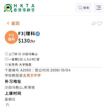
搜索
男-1名 F3|理科，沙田马鞍山 补习推介
返回
F3|理科
F3|
理科
$130
/
hr
上门补习-沙田马鞍山
一星期2日-1.5小时/堂
女导师-大学程度
个案编号
｜登记时间
A2050
2006/10/04
学校教授语言
英文中学
补习地址
沙田马鞍山,新港城
上课时间
星期日

 六
