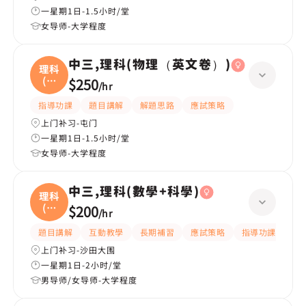
一星期1日-1.5小时/堂
女导师-大学程度
中三,理科(物理（英文卷）)
理科
(物
$250
/
hr
理
指導功課
題目講解
解題思路
應試策略
上门补习-屯门
一星期1日-1.5小时/堂
女导师-大学程度
中三,理科(數學+科學)
理科
(數
$200
/
hr
學
題目講解
互動教學
長期補習
應試策略
指導功課
提
上门补习-沙田大围
一星期1日-2小时/堂
男导师/女导师-大学程度