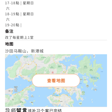
17-18點 | 星期日

 六

18-19點 | 星期日

 六

19-20點 |
备注
改了每星期上1堂
地图
沙田马鞍山，新港城
查看地图
导师留言
该补习个案已完结