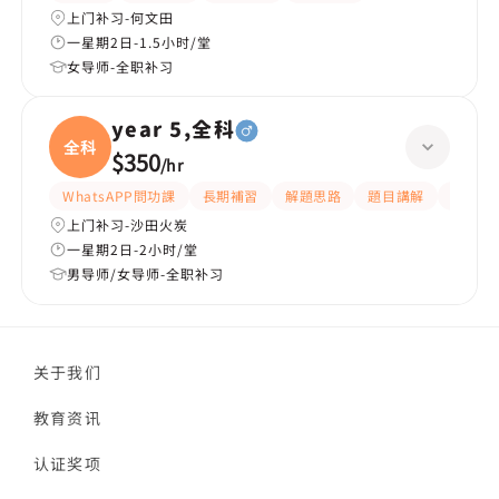
上门补习-何文田
一星期2日-1.5小时/堂
女导师-全职补习
year 5,全科
全科
$350
/
hr
WhatsAPP問功課
長期補習
解題思路
題目講解
課程設
上门补习-沙田火炭
一星期2日-2小时/堂
男导师/女导师-全职补习
关于我们
教育资讯
认证奖项