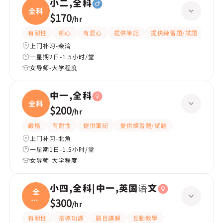
小二,全科
全科
$170
/
hr
有耐性
細心
有愛心
提供筆記
提供練習題/試題
指導
上门补习-柴湾
一星期2日-1.5小时/堂
女导师-大学程度
中一,全科
全科
$200
/
hr
嚴格
有耐性
提供筆記
提供練習題/試題
上门补习-北角
一星期1日-1.5小时/堂
女导师-大学程度
小四,全科|中一,英国语文
全
科|
$300
/
hr
中一
有耐性
指導功課
題目講解
互動教學