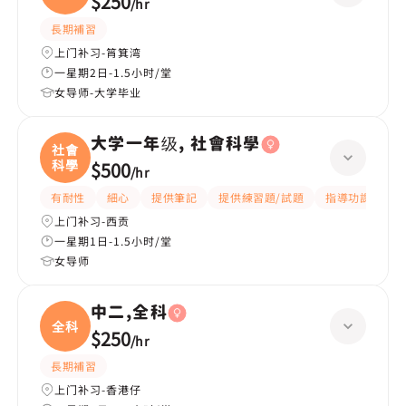
$250
/
hr
長期補習
上门补习-筲箕湾
一星期2日-1.5小时/堂
女导师-大学毕业
大学一年级, 社會科學
社會
科學
$500
/
hr
有耐性
細心
提供筆記
提供練習題/試題
指導功課
互
上门补习-西贡
一星期1日-1.5小时/堂
女导师
中二,全科
全科
$250
/
hr
長期補習
上门补习-香港仔