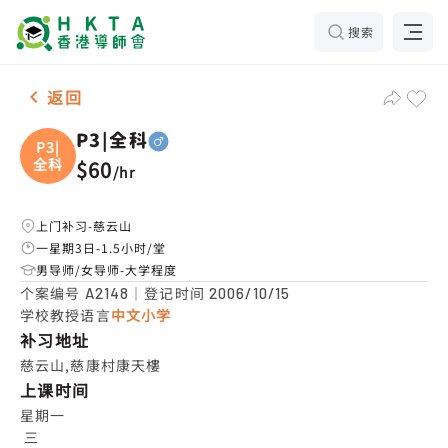
搜索
男-1名 P3|全科，慈云山 补习推介
返回
P3|全科
P3|
全科
$60
/
hr
上门补习-慈云山
一星期3日-1.5小时/堂
男导师/女导师-大学程度
个案编号
｜登记时间
A2148
2006/10/15
学校教授语言
中文小学
补习地址
慈云山,慈康村康天樓
上课时间
星期一

 三
