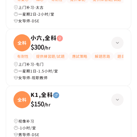
上门补习-太古
一星期2日-2小时/堂
女导师-DSE
小六,全科
全科
$300
/
hr
有耐性
提供練習題/試題
應試策略
解題思路
題目講解
上门补习-屯门
一星期1日-1.5小时/堂
女导师-现职教师
K1,全科
全科
$150
/
hr
视像补习
-1小时/堂
男导师-DSE