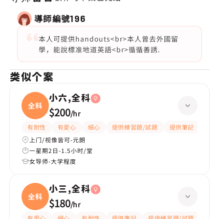
導師編號
196
本人可提供handouts<br>本人曾去外國留
學，能說標准地道英語<br>循循善誘.
类似个案
小六,全科
全科
$200
/
hr
有耐性
有愛心
細心
提供練習題/試題
提供筆記
指導
上门/视像皆可-元朗
一星期2日-1.5小时/堂
女导师-大学程度
小三,全科
全科
$180
/
hr
有愛心
細心
有耐性
提供筆記
提供練習題/試題
指導