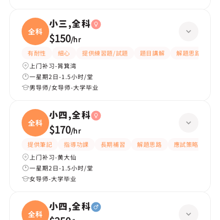
小三,全科
全科
$150
/
hr
有耐性
細心
提供練習題/試題
題目講解
解題思路
上门补习-筲箕湾
一星期2日-1.5小时/堂
男导师/女导师-大学毕业
小四,全科
全科
$170
/
hr
提供筆記
指導功課
長期補習
解題思路
應試策略
提
上门补习-黄大仙
一星期2日-1.5小时/堂
女导师-大学毕业
小四,全科
全科