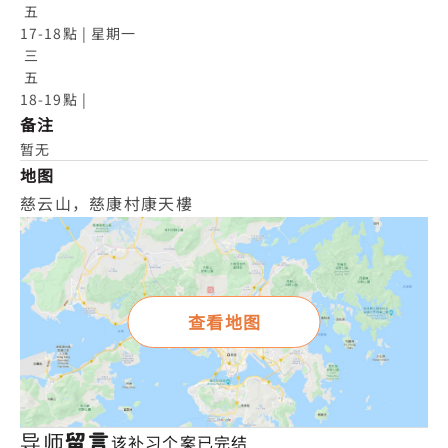
 五

17-18點 | 星期一

 三

 五

18-19點 |
备注
暂无
地图
慈云山，慈康村康天樓
查看地图
导师留言
该补习个案已完结