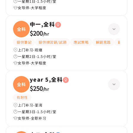
一星期1日-1.5小时/堂
女导师-大学程度
中一,全科
全科
$200
/
hr
提供筆記
提供練習題/試題
應試策略
解題思路
題目講解
上门补习-观塘
一星期2日-1.5小时/堂
女导师-大学程度
year 5,全科
全科
$250
/
hr
有耐性
上门补习-荃湾
一星期3日-1.5小时/堂
女导师-全职补习