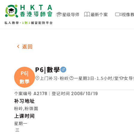
星级导师
最新个案
视像
男-1名 P6|數學，粉岭 补习推介
返回
P6|數學
P6|
上门补习-粉岭
一星期3日-1.5小时/堂
女导
數學
个案编号
A2178
｜登记时间
2006/10/19
补习地址
粉岭,粉嶺圍
上课时间
星期一

 三
