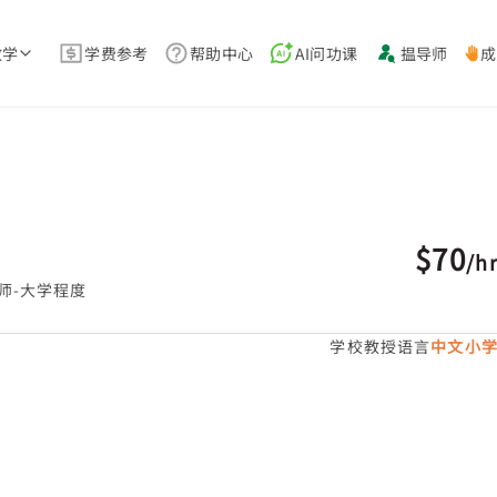
教学
学费参考
帮助中心
AI问功课
揾导师
成
$70
/
h
师-大学程度
学校教授语言
中文小