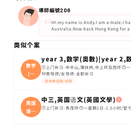
導師編號
206
HI.my name is Andy.I am a male.I have
Australia.Now back Hong Kong for a y
类似个案
year 3,数学(奧數)|year 2
数学
上门补习-中半山,薄扶林,中上环及西环
一
(奧
男导师/女导师-全职补习
數
提供練習題/試題
中三,英国语文(英國文學)
英国
上门补习-秀茂坪
一星期1日-1.5小时/堂
语文
(