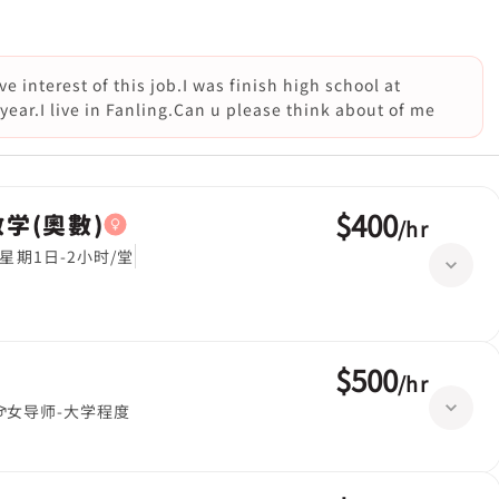
 interest of this job.I was finish high school at
ear.I live in Fanling.Can u please think about of me
$400
,数学(奧數)
/
hr
星期1日-2小时/堂
$500
/
hr
女导师-大学程度