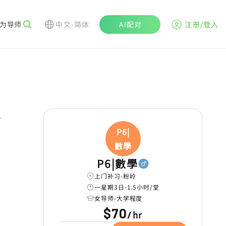
为导师
中文-简体
AI配对
注册/登入
r
P6|
數學
学
P6|數學
上门补习-粉岭
一星期3日-1.5小时/堂
女导师-大学程度
$70
hr
/