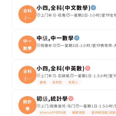
小四,全科(中文數學)
全科
上门补习-旺角
一星期2日-1小时/堂
女
(中
文
中级,中一數學
中一
视像补习
一星期3日-1小时/堂
男导师-
數學
小四,全科(中英數)
全科
上门补习-石硖尾
一星期1日-1.5小时/堂
(中
嚴格
有耐性
有愛心
英
初级,統計學
統計
上门/视像皆可-屯门
一星期1日-1.5小时/
學
WhatsAPP問功課
解題思路
提供練習題/試題