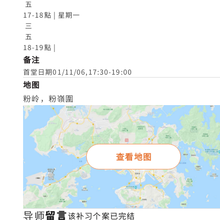
 五

17-18點 | 星期一

 三

 五

18-19點 |
备注
首堂日期01/11/06,17:30-19:00
地图
粉岭，粉嶺圍
查看地图
导师留言
该补习个案已完结