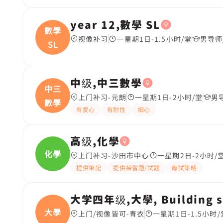
year 12,數學 SL
數學
视像补习
一星期1日-1.5小时/堂
男导师
SL
中级,中三數學
中三
上门补习-元朗
一星期1日-2小时/堂
男
數學
有愛心
有耐性
細心
高级,化學
化學
上门补习-沙田市中心
一星期2日-2小时/
提供筆記
提供練習題/試題
應試策略
大学四年级,大學, Building s
大學
上门/视像皆可-青衣
一星期1日-1.5小时/